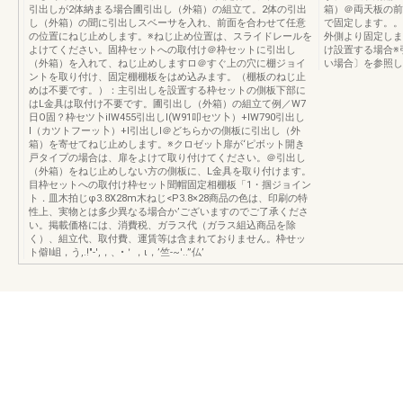
引出しが2体納まる場合圃引出し（外箱）の組立て。2体の引出
箱）＠両天板の前
し（外箱）の聞に引出しスベーサを入れ、前面を合わせて任意
で固定します。。
の位置にねじ止めします。※ねじ止め位置は、スライドレールを
外側より固定しま
よけてください。固枠セットへの取付け＠枠セットに引出し
け設置する場合※
（外箱）を入れて、ねじ止めしますロ＠すぐ上の穴に棚ジョイ
い場合〕を参照し
ントを取り付け、固定棚棚板をはめ込みます。（棚板のねじ止
めは不要です。）：主引出しを設置する枠セットの側板下部に
はL金具は取付け不要です。圃引出し（外箱）の組立て例／W7
日O固？枠セツ卜iIW455引出しI(W91叩セツ卜）+IW790引出し
I（カツトフーッ卜）+I引出しI＠どちらかの側板に引出し（外
箱）を寄せてねじ止めします。※クロゼッ卜扉が‘ピボット開き
戸タイプの場合は、扉をよけて取り付けてください。＠引出し
（外箱）をねじ止めしない方の側板に、L金具を取り付けます。
目枠セットへの取付け枠セット聞帽固定相棚板「1・掴ジョイン
ト．皿木拍じφ3.8X28m木ねじ<P3.8×28商品の色は、印刷の特
性上、実物とは多少異なる場合か’ございますのでご了承くださ
い。掲載価格には、消費税、ガラス代（ガラス組込商品を除
く）、組立代、取付費、運賃等は含まれておりません。枠せッ
ト僻l岨，う,.!"-',，、•＇，ι，’竺-~'..”仏’