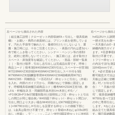
左ページから抽出された内容
右ページから抽出
｜組立施工説明｜クローゼット内部収納FA＜引出し・寝具収納
hvE以RUケ人
棚）・お願い・商昂の表面材には、プリント紙を使用していま
一耕ポ充をれ側一
す。汚れた手袋等で触れたり、傷者E付けたりしないよう、運
一天天接のみE﹂
搬・施工時には、十分ご注意ください。・表面の汚れは柔5かい
納棚内側力ガイド
布で軽くふき取ってください。シンナー・ベンジン等の溶剤l
ます。※荘彦事収
立、絶対に使用しないでください。・施工前には、必す取付け
取付け不要です。
スペース・床強度等を確認してください。・部晶・部材一覧表
トフリー枠セット
｜｜・取付け順序．引出し志引出しは完成品出荷です。呼柿｜
の内法寸法fを測
商品コード｜惜考3段W455INKHZ301I引出しスベーサー付苦3段
法R40)mmで
W7日0INKHZ302I5段W455INKHZ3llI引出しスベサ付を5段
す。※必す思板を
W790INKHZ3l2韻酬畠帯用W435INKHZ304顕峨柄用W75口
断可能忠大寸法は、
INKHZ305・同梱部品「ー百石E2〆・枠セットに引出し（外箱）
天板は正確に切断
を入れ、内部のガイド穴から、同梱のねじで側板に固定しま
直』吋／が出せ芯
す。呼帽唖具収納棚王岨商品コド｜柵考NKHZ024I王拒1枝、酔
合〕＇＂天板の切
iJl＆・軒幅缶2l.主・同姻部昂血木担Um木担じ410／／
じで固定します。
<P3.8X28<P3.8x57躍量削取付け脱明恒ぷフ日・枠セットと引出
司’．寝具収納棚
しの間口が同じ場合例／W455固？枠セットI・枠セット間口が、
W750を並べて
引出し間口より大きい場合IW455引出しI(W790固定枠セッ
の中に専用引出し
ト)+IW790ヨl出しI※引出しを設置する枠セットの側板下部に
します。※ねじ止
は、L金具は取付け不要です。枠セット骨岨rn木ねじφ3.Bx28引
組み立てた寝具収
出し（舛箱），ラ‘・．－~，二J..';-•W910固定枠セットにW455
す。唖只収納翻皿木