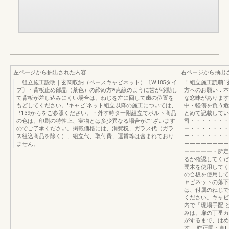
左ページから抽出された内容
右ページから抽出
｜組立施工説明｜玄関収納（ベースキャビネット）〔Wll85タイ
！組立施工読萌1
プ〕・背板止め部晶（茶色）の締め方※点線のように歯が移動し
方へのお願い．本
て背板が差し込みにくい場合は、ねじを左に回して歯の位置を
な窓昧があります
もどしてください。'キャビ‘ネット組立以降の施工については、
中・軽傷を負う危
P.139からをご参照ください。・外す時タ一附組立てボルト商品
とめて記載してい
の色は、印刷の特性上、実物とは多少異なる場合がこ’ざいます
司・・・・・・・
のでご了承ください。掲載価格には、消費税、ガラス代（ガラ
ー・・・・・・・
ス組込商品を除く）、組立代、取付費、運賃等は含まれており
ー・・・・・・・
ません。
ーーーーーーーー
ーーーーー・所定
るか確認してくだ
硬木を使用してく
の合板を使用して
ャビネットの落下
は、付属のねじで
ください。キャビ
内で「現場手配j
みは、扉の丁番カ
がするまで、はめ
す。I昨正圃・直I