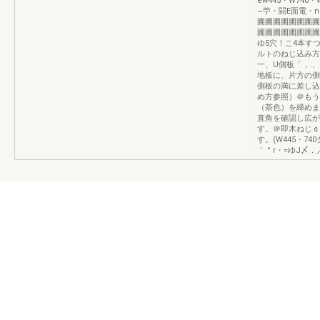
ew445・W740・
~苧・闘E面電・n
圃圃圃圃圃圃圃圃
圃圃圃圃圃圃圃圃
ゆ5穴！こ4本す
ルトのねじ込み方
一、U側板「，.
地板に、片方の側
側板の満に差し込
め方参照）＠もう
（茶色）を締めま
直角を確認し広が
す。＠即木ねじ￠
す。(W445・7
＇＂r・=ゆJ〆．