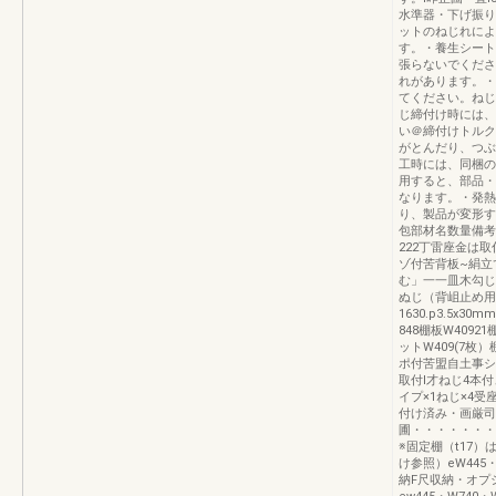
水準器・下げ振り
ットのねじれによ
す。・養生シート
張らないでくださ
れがあります。・
てください。ねじ
じ締付け時には、
い＠締付けトルク
がとんだり、つぶ
工時には、同梱の
用すると、部品・
なります。・発熱
り、製品が変形す
包部材名数量備考単
222丁雷座金は取
ゾ付苦背板~絹立
む」一一皿木勾じl
ぬじ（背岨止め用
1630.p3.5x
848棚板W4092
ットW409(7枚
ポ付苦盟自土事シ
取付l才ねじ4本
イプ×1ねじ×4受
付け済み・画厳司
圃・・・・・・・
※固定棚（t17）
け参照）eW445
納F尺収納・オプ