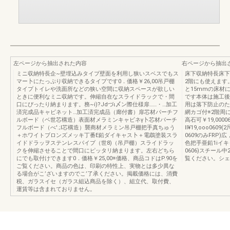
左ページから抽出された内容
右ページから抽出
ミニ収納特長企~壁埋込みタイプ壁面を利用し狭いスベスでもス
床下収納特長床下
マー卜にたっぷり収納できるタイプです0．価格￥26,00吊戸棚
2階にも使えます
タイプトイレや洗面所などの狭い空間に収納スペースが欲しい
と15mmの床材
ときに便利なミニ収納です。伸縮自在なスライドラックで・間
です本体は施工後
口にぴったり納まります。務~i)?Jdづι〆ン際仕様扉……・…加工
用は落下防止のた
済完成品キャビネット…加工済完成品（廊付書）扉芯材パーチフ
網カゴ付※2階周
ルボード（ベ世芯構造）表面材メラミンキャビネγ卜芯材パーチ
高石可￥19,000060
フルボード（べ'.;I芯構造）襲商材メラミン吊戸棚把手真ちゅう
lI¥19,ooo060
＋ホワイトブロンズメッキ丁番E鉛ダイキャス卜＋電鵡塗装スラ
0609のみFRP
イドドラッヲステンレスパイプ（世8)（吊戸棚）スライドラッ
色把手亜鉛1iイ
クを伸縮させることで間口にピッタリ納まります。左右どちら
0606)スチール
にでも取付けできます0．価格￥25,00※価格、商品コドはP.90を
覧ください。シェ
ご覧ください。商品の色は、印刷の特性上、実物とは多少異な
る場合がこ’ざいますのでこ’了承ください。掲載価格には、消費
税、ガラスイセ（ガラス組込商品を除く）、組立代、取付費、
運賃等は含まれておりません。