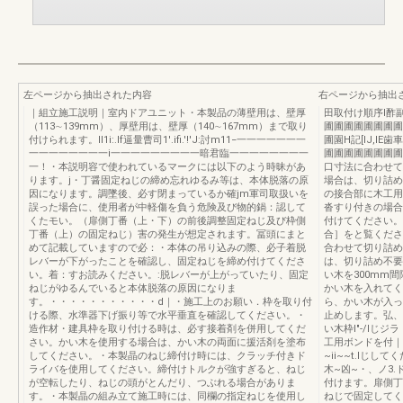
左ページから抽出された内容
右ページから抽出
｜組立施工説明｜室内ドアユニット・本製品の薄壁用は、壁厚
田取付け順序I酢副
（113∼139mm）、厚壁用は、壁厚（140∼167mm）まで取り
圃圃圃圃圃圃圃圃
付けられます。Il1i:.lf逼量曹司1'.ifi.'!'J:討m11−一一一一一一一
圃園H記[IJ,l
一一一一一一一一i一一一一一一一一一暗君臨一一一一一一一一
圃圃圃圃圃圃圃圃
一！・本説明容で使われているマークには以下のよう時昧があ
口寸法に合わせて
ります。j・丁醤固定ねじの締め忘れゆるみ等は、本体脱落の原
場合は、切り詰め
因になります。調墜後、必す閉まっているか確jm軍司取扱いを
の接合部に木工用
誤った場合に、使用者が中軽傷を負う危険及び物的鍋：認して
沓すり付きの場合
くたモい。（扉側丁番（上・下）の前後調整固定ねじ及び枠側
付けてください。
丁番（上）の固定ねじ）害の発生が想定されます。冨頭にまと
合］をと覧くださ
めて記載していますので必：・本体の吊り込みの際、必子着脱
合わせて切り詰め
レバーが下がったことを確認し、固定ねじを締め付けてくださ
は、切り詰め不要で
い。着：すお読みください。:脱レバーが上がっていたり、固定
い木を300mm
ねじがゆるんでいると本体脱落の原因になりま
かい木を入れてく
す。・・・・・・・・・・・d｜・施工上のお願い．枠を取り付
ら、かい木が入っ
ける際、水準器下げ振り等で水平垂直を確認してください。・
止めします。弘、
造作材・建具枠を取り付ける時は、必す接着剤を併用してくだ
い木枠I"-/I
さい。かい木を使用する場合は、かい木の両面に援活剤を塗布
工用ボンドを付｜／
してください。・本製晶のねじ締付け時には、クラッチ付きド
~ii~~t.lじし
ライバを使用してください。締付けトルクが強すぎると、ねじ
木~凶~・、ノ3
が空転したり、ねじの頭がとんだり、つぶれる場合がありま
付けます。扉側丁
す。・本製晶の組み立て施工時には、同欄の指定ねじを使用し
ねじで固定してく