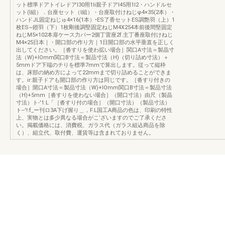
ット標準ドアトイレドアI30用1Ii親子ドアI45用1I2・ハンドルセ
ット(l組）．台座セット（l組）・台座取付けねじφ4×35(2本）・
ハンドJL固定ねじゅ4×16(1本）•ES了香セットES調艶羽（上）1
枚ES~鐙羽（下）1枚剛後調堅固定ねじM4X254本前後間堅固定
ねじM5×102本扉ケース力パー2個丁雷座2f.主丁番座取付けねじ
M4×25日本｜・開口部の作り方｜1日開口部の水平垂直を正しく
出してください。［沓すりを使わ拡い場合］関口A寸法＝製晶寸
法（W)+lOmm関口B寸法＝製品寸法（H)（切り詰め寸法）＋
5mmドア下端のチりを標準7mmで算出します。従って縦枠
は、床部の納め方によって22mmまで切り詰めることができま
す。ir:親子ドアも開口部の作り方は同じです。［沓すり付きの
場合］開口A寸法＝製品寸法（W)+lOmm関口B寸法＝製品寸法
（H)+5mm［沓すりを使わない場合］（開口寸法）由尺（製晶
寸法）ト-'1:L「［沓すり付の場合］（開口寸法）（製品寸法）
ト--'!:f_ー刊ロ3A下げ握り＿，F.L国工A商品の色は、印刷の特性
上、実物とは多少異なる場合がこ’ざいますのでご了承くださ
い。掲載価格には、消費税、ガラス代（ガラス組込商品を除
く）、組立代、取付費、運賃等は含まれておりません。