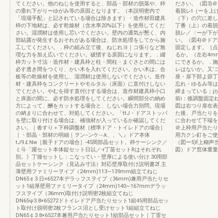
てください。他のねじを使用すると、部晶・部材の脱落や、枠
ださい。（図3)
の垂れ下がりーゆがみ等の原因となります。（本説明密内で
着脱レI（ーを上
「現場手配」と記されている場合は除きます）・造作材田建具
（下）の穴に差し
枠の下地材は、必す乾燥材（含水率20%以下）を使用してくだ
丁番（上）の着脱
さい。湿潤材は使用し芯いでください。壁内の通気が懇く、内
脱レ／〈ーが下が
部結露が発生するおそれがある場合は、防水処理をしてから施
い。（図4)＠ド
工してください。．枠の組み立て後、ねじれヨ｜コ張りなど無
固定します。［点
理な力を加え広いでください。破慣する原因になります。．綴
るか。（左右4m
枠力ッ卜寸法・造作材・建具枠と柱・間柱・まぐさとの間には
にできるか。．施
必す透き間をつくり、かい木を入れてください。かい木は、合
レはないか。又‘
板等の乾燥材を使用し、湿潤材は使用しないでください。造作
座・扉下部よ節丁
材・建具枠をコンクリートやモルタル（床面）に直付けしない
忘れ・ゆるみ等は
でください。やむを得す直付けする場合は、造作材建具枠小口
締まっている；j
と床面の聞に、必す防水処理をしてください。瞬間部分の納め
前i：後調盤固定
方によって、酬をカットする場合と、しない場合力別問。現場
図は右つり扉在表
の納まりに合わせて、対処してください。「ttJ・ドアストッパ
た後、戸当たりを
を壁に取り付ける場合は、補強材が入っているか確認してくだ
に合わせて下端を
さい。｜沓すり＋下枠調盤材［標準ドア・トイレドアの場合］
＠上枠用戸当たり
｜・部晶・部材の明細｜ヲン−ンケ﹁k、、＼』ドア本体
用力クシ釘をご使
tJ9￡Nw［親子ドアの場合］-45岡部晶セット。枠ケーシンク／
（図ー5)f上糊声
ミ斗「躍セット本体錠セット日以／-r丁苗セットRはそれぞれ
図）ドア窓体重量.fi
別。》丁撞セットし：こなってい・壁厚による使い分け.30用部
品セットケーシンク（見込み寸法）対応壁厚取付け説明書2f.主
薄壁用ファミリーヲイブ（24mm)113∼139mm組立てねじ
DN65￠3.日×6527本デラッフスヲイプ（36mm)兼用戸当たりセ
ット1組厚壁用ファミリータイプ（24mm)140∼167mmデラッ
フスヲイブ（36mm)取付け説明密2枚組立てねじ
DN65ψ3.8×65272ドトイレドア戸当たりセット1組45用部品セッ
ト取付け脱明密2枚フランス沼とし受けセット1組組立てねじ
DN65￠3.8×6527本兼用戸当たりセット1組部品セット｜丁雷セ