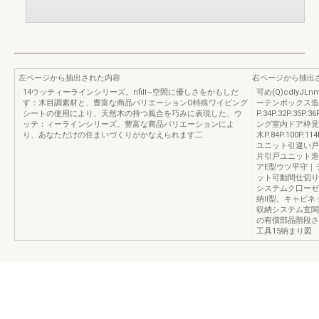
左ページから抽出された内容
右ページから抽出
14ウッティーラインシリーズ。nfill~空間に優しさをかもしだ
可め(Q)cdlyJL
す：木目調素材と、豊富な商品バリエーションO特殊ワイピング
ーテンボックス造
シートの使用により、天然木の持つ風合を巧みに表現した、ウ
P.34P.32P.35
ッテ：ィーラインシリーズ。豊富な商品バリエーションによ
ング室内ドア枠見
り、あなただけの住まいづくりがかなえられます二
木P.84P.100P
ユニット引違い戸
片引戸ユニット造作
アE型ウツ平守｜
ット可動間仕切りク
システムク口ーゼット
納Il型。キャビネ
収納システム玄関
の有償部晶階段さヲ
工具15納まり図