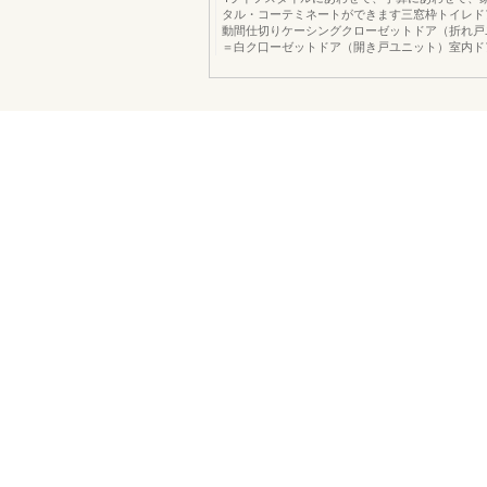
タル・コーテミネートができます三窓枠トイレド
動間仕切りケーシングクローゼットドア（折れ戸
＝白ク口ーゼットドア（開き戸ユニット）室内ド