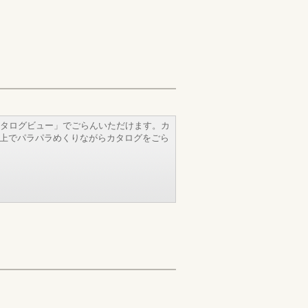
タログビュー」でごらんいただけます。カ
b上でパラパラめくりながらカタログをごら