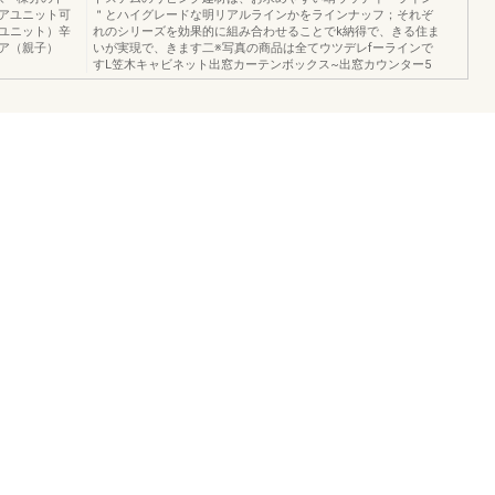
アユニット可
＂とハイグレードな明リアルラインかをラインナッフ；それぞ
ユニット）辛
れのシリーズを効果的に組み合わせることでk納得で、きる住ま
ア（親子）
いが実現で、きます二※写真の商品は全てウツデレfーラインで
すL笠木キャビネット出窓カーテンボックス~出窓カウンター5