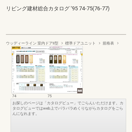
リビング建材総合カタログ '95 74-75(76-77)
ウッディーライン 室内ドアII型
標準ドアユニット
規格表
74
75
お探しのページは「カタログビュー」でごらんいただけます。カ
タログビューではweb上でパラパラめくりながらカタログをごら
んになれます。