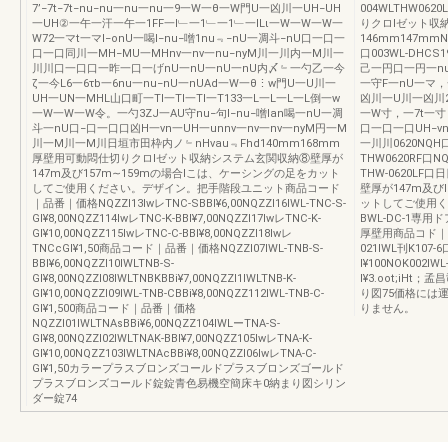
7’−7t−7t−nu−nu一nu一nu一9一W一θ一W門U一凶川一UH−UH
004WLTHW062
一UH②一午一汗一午一1FF一l﹂一1﹂一1﹂一lLι一W一W一W一
りクロlゼット収納シ
W72一マt一マI−onU一喝l−nu−噌1nu﹃−nU一凋斗−nU口一口一
146mm147mmN
口一口同川一MH−MU一MHnv一nv一nu−nyM川一川内一M川一
口003WL-DHC
川川口一口口一昨一口一げnU一nU一nU一nU内〆﹄一勺乙一今
己一円口一円一nu
ζ一今L6一6τb一6nu一nu−nU一nUAd一W一θ⋮w門U一U川一
一守F一nU一マ
UH一UN一MHL山口町一Tl一TI一Tl一T133一L一L一L一L倒一w
凶川一U川一凶川2一
一W一W一W令。一勺3ZJ一AU守nu−句l−nu−噌lan喝一nU一凋
一W寸，一7t一寸
斗一nU口−口一口口凶H一νn一UH一unnv一nv一nv一nyM円一M
口一口一口UH−v
川一M川一M川日垣市田枠内ノ﹄nHvau﹃Fhd140mm168mm
一川川0620NQH口4
厚壁用可動悶仕切りクロlゼット収納システム玄関収納⑧壁厚が
THW0620RF口NQ
147m及び157m∼159mの場合lこは、ケーシングの足をカット
THW-0620LF
してご使用ください。デザイン。把手階段ユニット商品コード
壁厚が147m及び
｜品番｜価格NQZZl13IwレTNC-SBBI¥6,00NQZZl16IWL-TNC-S-
ットしてご使用く
GI¥8,00NQZZ114IwレTNC-K-BBI¥7,00NQZZl17IwレTNC-K-
BWL-DC-1専
GI¥10,00NQZZ115IwレTNC-C-BBI¥8,00NQZZl18Iwレ
厚壁用商品コド｜
TNCcGI¥1,50商品コード｜品番｜価格NQZZl07IWL-TNB-S-
021IWL刊K107-6
BBI¥6,00NQZZl10IWLTNB-S-
I¥100NOK002IWL
GI¥8,00NQZZl08IWLTNBKBBi¥7,00NQZZl1IWLTNB-K-
I¥3.oot;iH
GI¥10,00NQZZl09IWL-TNB-CBBi¥8,00NQZZ112IWL-TNB-C-
り図75価格には
GI¥1,500商品コード｜品番｜価格
りません。
NQZZl01IWLTNAsBBi¥6,00NQZZ104IWLーTNA-S-
GI¥8,00NQZZl02IWLTNAK-BBI¥7,00NQZZ105IwレTNA-K-
GI¥10,00NQZZ103IWLTNAcBBi¥8,00NQZZl06IwレTNA-C-
GI¥1,50カラープラスブロンズコールドプラスブロンズゴールド
プラスブロンズコールド錠錠青色易機空簡床キ0納まり図シリン
ダー錠74