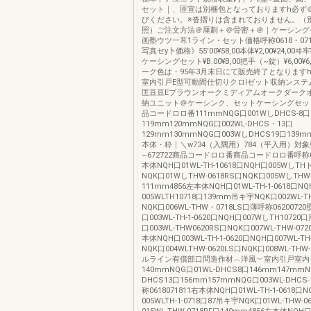
セット｜、匝宣は別梱包となっておりますh必ず
びください。※沓摺りは含まれておりません。（
照）ご注文方法＠厘劃＋＠骨密＋＠｜ケーシング
画塾ウツ一耳1ライン・セット価格呼称0618・07180
写真セy卜価格》55'00¥58,00本体¥2,00¥24,00ヰ牢¥1
ケーシングセット¥B.00¥B,00把手（~錠）¥6,00¥
ーク色は・95年3月末日にて販売終了となりますhT
室内引戸E型可動間仕切りクロlゼット収納ンステ
匡豆豆Eブラウンオークミディアムオークダーク
納ユニット＠ケーシンク、セットケーシングセッ
品コードロロ番111mmNQG口001WしDHCS-8口
119mm120mmNQG口002WL-DHCS・13口
129mm130mmNQG口003WしDHCS19口13
本体・粋｜＼w734（入隅用）784（平入用）対象
~672722商品コードロロ番商品コードロロ番呼称061
本体NQH口01WL-TH-10618口NQH口005WしTH
NQK口01WしTHW-0618RS口NQK口005WしTHW
111mm4856左本体NQH口01WL-TH-1-0618口N
005WLTH10718口139mm吊キ宇NQK口002WL-T
NQK口006WL-THW・0718LS口薄呼称0620072
口003WL-TH-1-0620口NQH口007WしTH10720
口003WL-THW0620RS口NQK口007WL-THW-07
本体NQH口003WL-TH-1-0620口NQH口007WL-T
NQK口004WLTHW-0620LS口NQK口008WL-THW
ルライン有償部口問造作材︵洋風︶室内引戸室内
140mmNQG口01WL-DHCS8口146mm147mm
DHCS13口156mm157mmNQG口003WL-DHCS
称0618071811右本体NQH口01WL-TH-1-0618口
005WLTH-1-0718口87吊キ宇NQK口01WL-THW-0