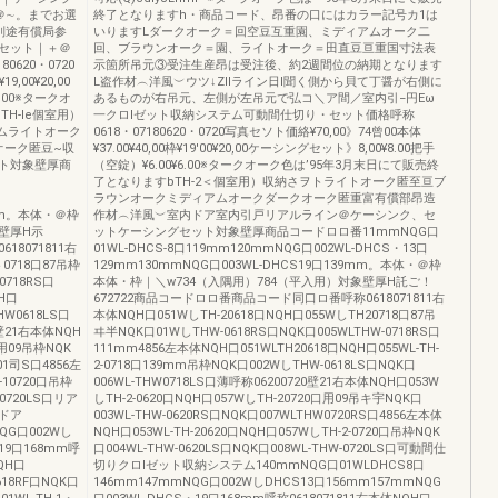
＠∼。までお選
終了となりますh・商品コード、昂番の口にはカラー記号カ1は
別途有償局参
いりますLダークオーク＝回空豆互重園、ミディアムオーク二
セット｜＋＠
回、ブラウンオーク＝園、ライトオーク＝田直豆亘重国寸法表
620・0720
示箇所吊元③受注生産昂は受注後、約2週間位の納期となります
9,00¥20,00
L盗作材︵洋風︶ウツ↓Zllライン日l聞く側から貝て丁醤が右側に
6,00※タークオ
あるものが右吊元、左側が左吊元で弘コ＼ア間／室内引−円Eω
H-le個室用）
一クロlゼット収納システム可動間仕切り・セット価格呼称
ムライトオーク
0618・07180620・0720写真セソト価絡¥70,00》74曾00本体
オーク匿豆~収
¥37.00¥40,00枠¥19'00¥20,00ケーシングセット》8,00¥8.00把手
ト対象壁厚商
（空錠）¥6.00¥6.00※タークオーク色は’95年3月末日にて販売終
了となりますbTH-2＜個室用）収納さヲトライトオーク匿至亘ブ
ラウンオークミディアムオークダークオーク匿重富有償部昂造
9mm。本体・＠枠
作材︵洋風︶室内ドア室内引戸リアルライン＠ケーシンク、セ
壁厚H示
ットケーシングセット対象壁厚商品コードロロ番11mmNQG口
8071811右
01WL-DHCS-8口119mm120mmNQG口002WL-DHCS・13口
ト0718口87吊枠
129mm130mmNQG口003WL-DHCS19口139mm。本体・＠枠
0718RS口
本体・枠｜＼w734（入隅用）784（平入用）対象壁厚H託ご！
QH口
672722商品コードロロ番商品コード同口ロ番呼称0618071811右
HW0618LS口
本体NQH口051WしTH-20618口NQH口055WしTH20718口87吊
0壁21右本体NQH
ヰ半NQK口01WしTHW-0618RS口NQK口005WLTHW-0718RS口
口用09吊枠NQK
111mm4856左本体NQH口051WLTH20618口NQH口055WL-TH-
201司S口4856左
2-0718口139mm吊枠NQK口002WしTHW-0618LS口NQK口
H-10720口吊枠
006WL-THW0718LS口薄呼称06200720壁21右本体NQH口053W
-0720LS口リア
しTH-2-0620口NQH口057WしTH-20720口用09吊キ宇NQK口
ドア
003WL-THW-0620RS口NQK口007WLTHW0720RS口4856左本体
NQG口002Wし
NQH口053WL-TH-20620口NQH口057WしTH-2-0720口吊枠NQK
-19口168mm呼
口004WL-THW-0620LS口NQK口008WL-THW-0720LS口可動間仕
NQH口
切りクロlゼット収納システム140mmNQG口01WLDHCS8口
618RF口NQK口
146mm147mmNQG口002WしDHCS13口156mm157mmNQG