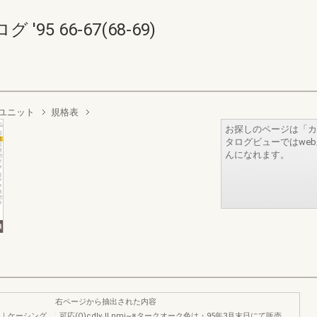
5 66-67(68-69)
ユニット
規格表
お探しのページは「カ
タログビューではwe
んになれます。
右ページから抽出された内容
、｜ケーシング
可応(Q)cdlyJLnmi~※タークオーク色は・95年3月末日にて販売