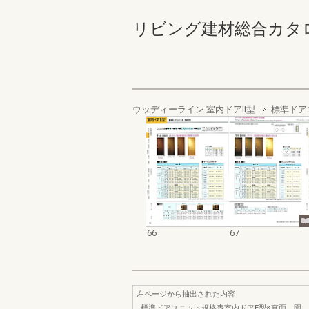
リビング建材総合カタログ '9
ウッディーライン 室内ドアII型
標準ドア
66
67
左ページから抽出された内容
標準ドアユニット規格表室内ドアE型※直面、園