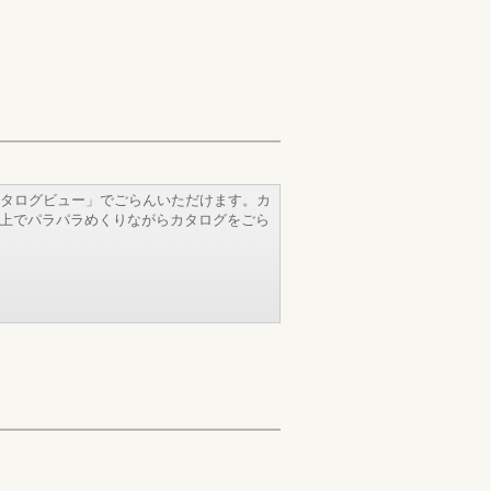
タログビュー」でごらんいただけます。カ
b上でパラパラめくりながらカタログをごら