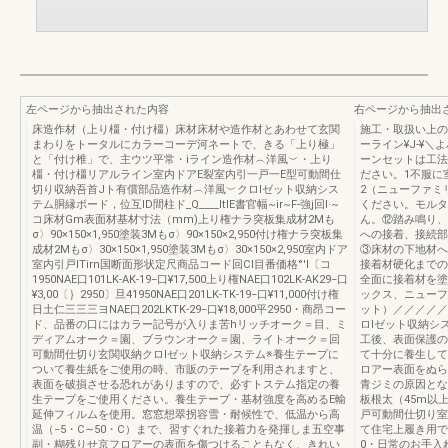
左ページから抽出された内容
右ページから抽出
床造作材（上り橿・付け橿）床材床材や造作材とあわせて玄関
施工・取扱い上の
まわりをトータルにカラーコーデ河ネートで、きる「上り極」
ーライン¥J-¥
と「付け椎」で、主ウツ平常・iライン造作材︵洋風︶・上り
ーンセットは工法
橿・付け橿リアルライン室内ドアE裂室内引一戸一E型可動間仕
ださい。1不服に
切り収納吾首Jト有償部品造作材︵洋風︶クロlゼット収納シス
2（ニューファミ
テム胴縁ボード，位互ID間柱ド_Q____ItlE書官幅~ir~F-強j回l·~
ください。モルタ
コ床材Gm表面材基材寸法（mm)上り権ナラ突板集成材2Mも
ん。⑫踏み鳴り、
σ〉90×150×1,950塗装3Mもσ〉90×150×2,950付け権ナラ突板集
への接着、接続部
成材2Mもσ〉30×150×1,950塗装3Mもσ〉30×150×2,950室内ドア
③床材の下地材へ
室内引戸lTirn国断面形状定尺商品コード回Cl目番価格°'I〔コ
接着材硬化までの
1950NAE口101LK-AK-19−口¥17,500上り権NAE口102LK-AK29−口
全面に接着材を塗
¥3,00〔｝2950〕旦41950NAE口201LK-TK-19−口¥11,000付け権
ックス、ニューフ
日土仁三三三ヨNAE口202LKTK-29−口¥18,000平2950・商昂コー
ット）／／／／／／/II，
ド、品番の口にはカラー記号が入りま苦hリッチオーク＝目、ミ
ロlゼット収納シ
ディアムオーク＝園、ブラウンオーク＝園、ライトオーク＝回
工後、表面保護の
可動間仕切り玄関収納クロlゼット収納システム※養生テープに
て十分に養生して
ついて養生紙をご使用の時、市販のテープを利用されますと、
ロアー表面をぬら
表面を破損させる恐れがありますので、必すトステム指定の養
青ジミの原因とな
生テープをご使用ください。養生テープ・基材強度を高めるE輸
板根太（45m以
延伸フィルムを使用。窓窓想翠拐容雪・耐候性で、低温から高
戸可動間仕切り室
温（−5・C∼50・C）まで、習すぐれた接着力を発揮しま五空事
て住宅上履き用で
副・糊残りせ京フロアーの表面を傷つけることもなく、きれい
0・日常のお手入