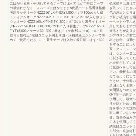
にはがせま主・手切れできるテープに比べてはがす時にテープ
弘水拭きは避けて
の横切れがなく、スムーズにはかせままb商品コード品番価格備
き取ってください
考床リッチオークNZZZ161LK-FHER¥1,800／：本100cc入り繍
色の原因となりま
ミディアムオークNZZZ162LK-F-HE-M¥1,800／本1Oc入り修フラ
グ材が破演する場
ウンオークNZZZ163LK-F-HE-B¥1,800／本1Oc入り液ライトオー
一ペットや下ふき
クNZZZ164LK-FHEL¥1,800／本1Oc入り養生テープNZZZ165LK-
用しておりますの
F-YT¥8,000／ケース30~巷0，巻き／（ケ巾39スmm)~~a.~司
来るととがありま
自耳目昌司王1階段ユニット納まり図・床補修液はシンナーで薄
がフロリング材に
めてご使用ください。・養生テープは入数で発注願いますh320
樹けは年lこ3固
をすることにより
五・クレヨン、マ
は、シンナー又は
に拭き取ってくだ
木を使用していま
に仮並べをして全
さい。⑧根太の間
ガてるようにして
ださい。十分乾い
原因となりま主・
太間隔をつめるか
③下地への固定・
併用して、根太ヘ
りを防ぐために根
釘をポンチで沈め
面に出ていないか
せ、首長め込みの
て木を使用してく
納階段ユニット｜
る部分に直接釘打
と付け桂の納め方