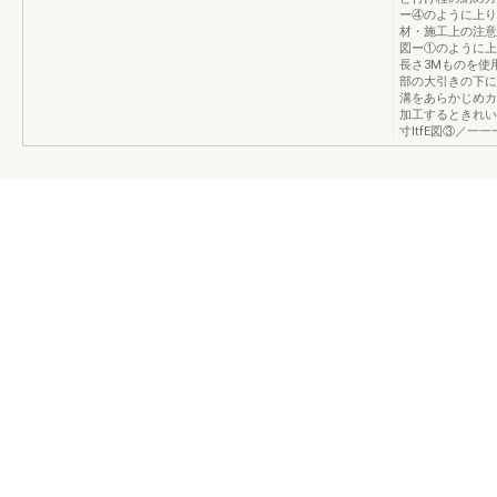
ー④のように上り
材・施工上の注意
図ー①のように上
長さ3Mものを使
部の大引きの下に
溝をあらかじめカ
加工するときれい
寸ltfE図③／一