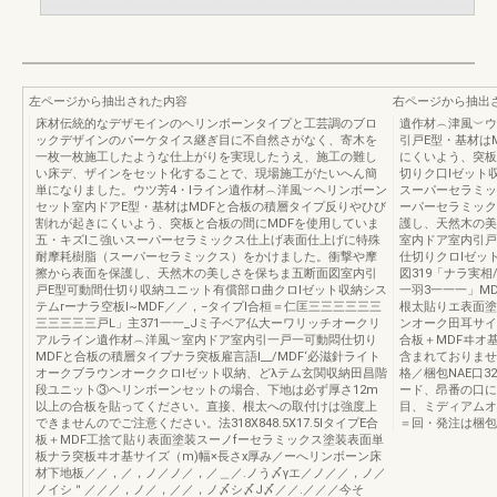
左ページから抽出された内容
右ページから抽出
床材伝統的なデザモインのヘリンボーンタイプと工芸調のブロ
遺作材︵津風︶ウ
ックデザインのパーケタイス継ぎ目に不自然さがなく、寄木を
引戸E型・基材は
一枚一枚施工したような仕上がりを実現したうえ、施工の難し
にくいよう、突板
い床デ、ザインをセット化することで、現場施工がたいへん簡
切りク口lゼット
単になりました。ウツ芳4・lライン遺作材︵洋風︶ヘリンボーン
スーパーセラミッ
セット室内ドアE型・基材はMDFと合板の積層タイプ反りやひび
ーパーセラミック
割れが起きにくいよう、突板と合板の間にMDFを使用していま
護し、天然木の美
五・キズlこ強いスーパーセラミックス仕上げ表面仕上げに特殊
室内ドア室内引戸
耐摩耗樹脂（スーパーセラミックス）をかけました。衝撃や摩
仕切りクロlゼッ
擦から表面を保護し、天然木の美しさを保ちま五断面図室内引
図319「ナラ実相
戸E型可動間仕切り収納ユニット有償部ロ曲クロlゼット収納シス
一羽3一一一」M
テムrーナラ空板I~MDF／／，−タイプI合桓＝仁匡三三三三三三
根太貼りエ表面塗
三三三三三戸L」主371一一_Jミ子ベア仏大ーワリッチオークリ
ンオーク田耳サイズ（
アルライン遺作材︵洋風︶室内ドア室内引一戸一可動悶仕切り
合板＋MDFヰオ
MDFと合板の積層タイプナラ突板雇言語l__/MDF‘必滋針ライト
含まれておりませ
オークブラウンオーククロlゼット収納、どλテム玄関収納田昌階
格／梱包NAE口32
段ユニット③ヘリンボーンセットの場合、下地は必ず厚さ12m
ード、昂番の口に
以上の合板を貼ってください。直接、根太への取付けは強度上
目、ミディアムオ
できませんのでご注意ください。法318X848.5X17.5IタイプE合
＝回・発注は梱包
板＋MDF工捨て貼り表面塗装スーノfーセラミックス塗装表面単
板ナラ突板ヰオ基サイズ（m)幅×長さx厚み／ーへリンボーン床
材下地板／／，／，ノ／ノ／，／＿／.ノう〆γエ／ノ／／，ノ／
ノイシ＂／／／，ノ／，／／，ノ〆シ〆J〆／／.／／／今そ