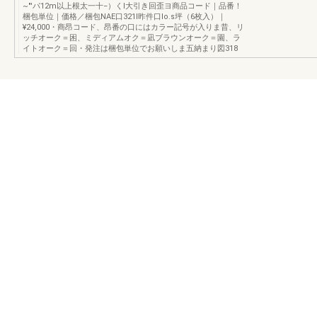
~"'パ12m以上根太一十−）くI大引き回歪ヨ商品コード｜品番！
梱包単位｜価格／梱包NAE口321I昨件口Io.s坪（6枚入）｜
¥24,000・商昂コード、昂番の口にはカラー記号が入りま昔、リ
ッチオーク＝困、ミディアムオク＝凪ブラウンオーク＝園、ラ
イトオーク＝回・発注は梱包単位でお願いしま五納まり図318