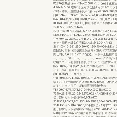
¥32,70数商品コードNAK口08サイズ（m)｜化粧
4,20×240×30I2部材名区介ひな段タイプH-01ウ
作材︵洋風︶直階段キ反−印刷ハイ¥8,30¥9,60¥8,30¥
口035NAK口036661,00×240×361,00×240×36板E
¥26,6014I¥1,90NAK口0731,20×25×5.5¥8,002INA
I0IIII¥3,20I¥3,2014段上り切り部材セッ卜価格¥1
20IIII¥29,90I¥29,90NAK口
202III¥35,70I¥35,70¥39,60¥7,40¥36,00¥3,30¥4,3
口213NAK口214NAK口2390×40φI,150×40φ4,2
¥49,70¥49,70NAK口271450×210×60¥268,30¥
セット価格合計$.¥)'音E蹴込板材¥2,004NAK口
2611,00×10×361,250×90×901,50×90×90中
階段廻り部材（踏板露出納まり）室内ドアE型室
悶仕切り1,0〔〕O×20×20蹴込ボーダー上段橿
一。一。。00一oo−。一。。一。oo−oクロlゼ
収納ユニット有償部口問リアルライン造作材︵津
¥25,60¥32,70単価¥25,60¥32,70数商品コードNA
イズ（m)｜化粧面3,30×240×30I24,20×240×3
段H-02護内ドアヰ反領リ
¥48,60¥8,30¥24,90¥5,40¥8,30¥8,3093NAK口03
036？こpb士b830×240×301,00×240×361,00×
納まり）室内引戸ヰ反E音階可動間仕切り
¥13,00¥7,60¥1,30¥1,90104NAK口076NAK口口
7390×25×5.51,20×25×5.5¥2,002INAK口I0IIII¥3,2
切り部材セット価格¥165,90NAK口
20IIII¥29,90I¥29,901,250×90×90¥25,80¥4,306NA
214I,150×40φ¥16,80¥16,80手摺R型NAK口251III¥2
廻り部材セット価格¥75,30合計￥241,20145×10
NAK口212,00×60×60納まり図302段昔日蹴込板ヰオ