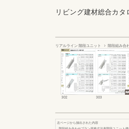
リビング建材総合カタログ '95
リアルライン 階段ユニット
階段組み合
302
303
左ページから抽出された内容
階段組み合わせプラン規格寸法表階段ユニット価格¥