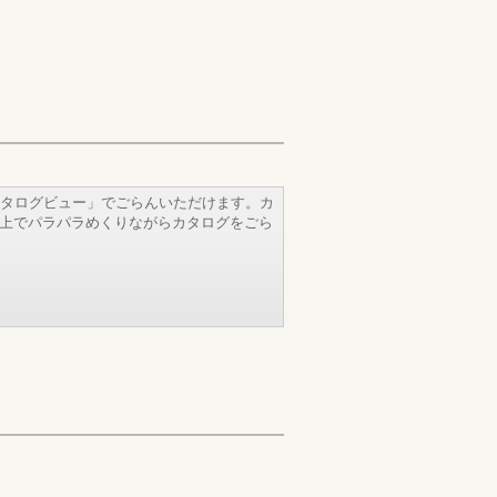
タログビュー」でごらんいただけます。カ
b上でパラパラめくりながらカタログをごら