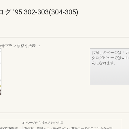
 302-303(304-305)
わせプラン 規格寸法表
お探しのページは「カ
タログビューではwe
んになれます。
右ページから抽出された内容
32,70単価
造作材︵洋風︶ウツ平qlライン・商晶コードの口にはカラー記