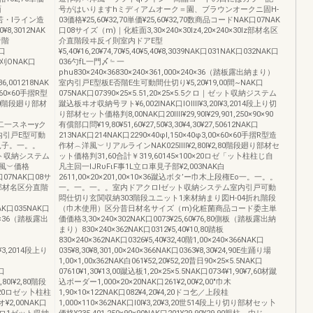
面
号がはいりますhミディアムオーク＝園、ブラウンオークニ固H-
ツ若・lライン造
03価格¥25,60¥32,70単価¥25,60¥32,70数商品コードNAK口07NAK
8,3012NAK
口08サイズ（m)｜化粧面3,30×240×30Iz4,20×240×30Iz部材名区
音階
介直階段ヰ反イ則室内ドアE型
K口
¥5,40¥16,20¥74,70¥5,40¥5,40¥8,3039NAK口031NAK口032NAK口
78刈ONAK口
036勺fL一門〆﹄一
phu830×240×36830×240×361,000×240×36（踏板露出納まり）
0¥36,001218NAK
室内引戸E型板E否階E生可動間仕切り¥5,20¥19,00間~NAK口
0×60×60手摺R型
075NAK口07390×25×5.51,20×25×5.5クロ｜ゼット収納ジステム
46,70階段廻り部材
蹴込板ヰオ収納号ヲト¥6,002INAK口IOIIII¥3,20I¥3,2014段上り切
り部材セッ卜価格判8,00NAK口20IIII¥29,90I¥29,901,250×90×90
主柱ク二一スネーyク
有償部口問¥19,80¥51,60¥27,50¥3,30¥4,30¥27,50612NAK口
内引戸E型可動
213NAK口214NAK口2290×40φI,150×40φ3,00×60×60手摺R型造
車見子。一。。
作材︵洋風︶リアルラインNAK025IIII¥2,80I¥2,80階段廻り部材セ
ット収納システム
ット価格判31,60合計￥319,60145×100×20ロゼ「ッ卜柱柱じ自
風︶価格
凡主回一lJRυFιF事1L立ロ車見子部¥2,003NAK白
K口07NAK口08サ
2611,00×20×201,00×10×36蹴込ボタ’ー巾木上段権Eo一。一。。
0I2部材名区分直階
一。一。一。。室内ドアクロlゼット収納システム室内引戸可動
悶仕切り玄関収納303階段ユニット1来材納まり図H-04折れ階段
2NAK口035NAK口
（巾木使用）区分昔日材名サイズ（m)化粧菌商品コード委主単
240×36（踏板露出
価価格3,30×240×302NAK口0073¥25,60¥76,80側板（踏板露出納
まり）830×240×362NAK口0312¥5,40¥10,80踏板
830×240×362NAK口0326¥5,40¥32,40階1,00×240×366NAK口
0I¥3,2014段上り
035¥8,30¥8,301,00×240×366NAK口0363¥8,30¥24,90E生踊り場
1,00×1,00x362NAK白061¥52,20¥52,20昔日90×25×5.5NAK口
K口
07610¥1,30¥13,00蹴込板1,20×25×5.5NAK口0734¥1,90¥7,60材蹴
,80I¥2,80階段
込ボーダー1,000×20×20NAK口261¥2,00¥2,00"巾木
×20ロゼッ卜柱柱
1,90×10×122NAK口082¥4,20¥4,20ドコ乞／上段桂
¥2,00NAK口
1,000×110×362NAK口I0I¥3,20¥3,20世514段上り切り部材セッ卜