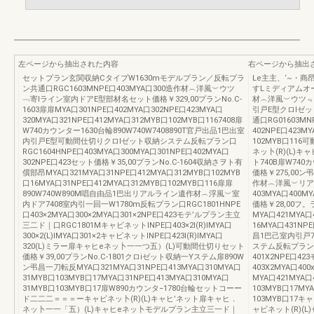
左ページから抽出された内容
右ページから抽出
セットプラン玄関収納CタイプW1630mモデルプラン／反転プラ
Le主主、‘~・
ン共通口RGC1603MNPE口403MYA口300造作材︵洋風︶ウツ
すLミディアムオー
﹁寄lライン室内ドアE型部材名セット価格￥329,00プランNo.C-
材︵洋風︶ウツ﹃
1603扉扉MYA口301NPE口402MYA口302NPE口423MYA口
引戸E型クロlゼ
320MYA口321NPE口412MYA口312MYB口102MYB口1167408扉
通口RG01603MN
W740カウンター1630台輪890W740W7408890T官戸出品1巴出室
402NPE口423M
内引戸E型可動間仕切りクロlゼット収納システム反転プラン口
102MYB口1
RGC1604HNPE口403MYA口300MYA口301NPE口402MYA口
ネッ卜(R)(L)キ
302NPE口423セット価格￥35,00プランNo.C-1604収納さヲト有
ト740B扉W740
償部昂MYA口321MYA口31NPE口412MYA口312MYB口102MYB
価格￥275,00ン弔
口16MYA口31NPE口412MYA口312MYB口102MYB口116扉扉
作材︵洋風︶リアル
890W740W890M唱自由品1巴出リアルライン遺作材︵浮風︶室
403MYA口400M
内ドア7408室内引一回一W1780m反転プラン口RGC1801HNPE
価格￥28,00フ。
口403×2MYA口300×2MYA口301×2NPE口423モテ’ルプラン主立
MYA口421MYA口
三二ド｜口RGC1801MキャビネットINPE口403×2I(R)IMYA口
16MYA口431NP
300×2(L)IMYA口301×2キャビネットINPE口423I(R)IMYA口
昌1巴己室内引戸7
320(L)ミラー扉キャヒeネッ卜一一つ五）(L)可動間仕切りセット
ステム反転プラン口R
価格￥39,00プランNo.C-1801クロiゼット収納一Yステム扉890W
401X2NPE口4
ン弔昌一刀転反MYA口321MYA口31NPE口413MYA口310MYA口
403X2MYA口40
31MYB口103MYB口17MYA口31NPE口413MYA口310MYA口
MYA口421MYA口
31MYB口103MYB口17扉W890カウンタ−1780台輪セットコーー
103MYB口17MY
ド二二二＝＝＝ーキャビネッ卜(R)(L)キャヒ’ネット扉キャヒ．
103MYB口17キ
ネッ卜一一「五）(L)キャヒeネッ卜モデルプラン主立三一ド｜
ャビネット(R)(L)