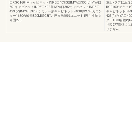
口RGC1604MキャビネットINPE口403I(R)IMYA口300(L)IMYA口
軍出−フプ転反扉8
301キャビネットINPE口402扉lMYA口302キャビネットINPE口
RG01604Mキャビネ
423I(R)IMYA口320(L)'ミラー扉キャビネッ卜7408扉W740カウン
キャビネットINPE
ター1630台輪扉890M8908i'f;~巴立当階段ユニット1宋キ寸納ま
423(R)IMYA口
り図276
ター1630台輪i'
り図277価格に
りません。