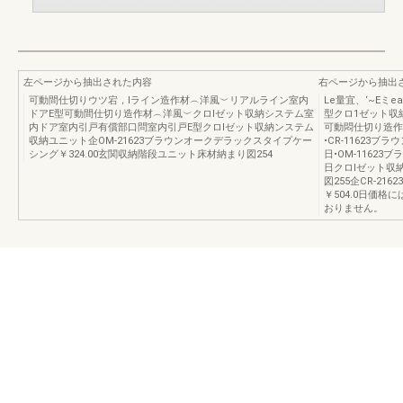
左ページから抽出された内容
右ページから抽出
可動間仕切りウツ宕，lライン造作材︵洋風︶リアルライン室内
Le量宜、‘~Eミ
ドアE型可動間仕切り造作材︵洋風︶クロlゼット収納システム室
型クロ1ゼット収
内ドア室内引戸有償部口問室内引戸E型クロlゼット収納ンステム
可動悶仕切り造作
収納ユニット企OM-21623ブラウンオークデラックスタイプケー
•CR-11623
シング￥324.00玄関収納階段ユニット床材納まり図254
日•OM-1162
日クロlゼット収
図255企CR-2
￥504.0日価
おりません。