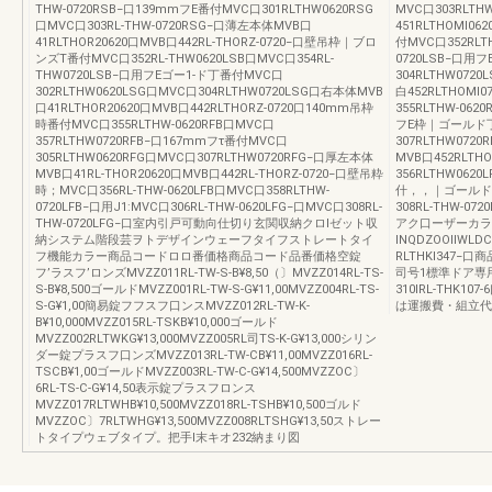
THW-0720RSB−口139mmフE番付MVC口301RLTHW0620RSG
MVC口303RLT
口MVC口303RL-THW-0720RSG−口薄左本体MVB口
451RLTHOMl0
41RLTHOR20620口MVB口442RL-THORZ-0720−口壁吊枠｜ブロ
付MVC口352RLTH
ンズT番付MVC口352RL-THW0620LSB口MVC口354RL-
0720LSB−口用フ
THW0720LSB−口用フEゴー1-ド丁番付MVC口
304RLTHW0720
302RLTHW0620LSG口MVC口304RLTHW0720LSG口右本体MVB
白452RLTHOM
口41RLTHOR20620口MVB口442RLTHORZ-0720口140mm吊枠
355RLTHW-062
時番付MVC口355RLTHW-0620RFB口MVC口
フE枠｜ゴールド丁番
357RLTHW0720RFB−口167mmフτ番付MVC口
307RLTHW0720
305RLTHW0620RFG口MVC口307RLTHW0720RFG−口厚左本体
MVB口452RLT
MVB口41RL-THOR20620口MVB口442RL-THORZ-0720−口壁吊粋
356RLTHW0620
時；MVC口356RL-THW-0620LFB口MVC口358RLTHW-
什，，｜ゴールド丁番
0720LFB−口用J1:MVC口306RL-THW-0620LFG−口MVC口308RL-
308RL-THW-0
THW-0720LFG−口室内引戸可動向仕切り玄関収納クロlゼット収
アク口ーザーカラ
納システム階段芸ヲトデザインウェーフタイフストレートタイ
INQDZOOlIWL
フ機能カラー商品コードロロ番価格商品コード品番価格空錠
RLTHKl347−口
フ’ラスフ’ロンズMVZZ011RL-TW-S-B¥8,50（〕MVZZ014RL-TS-
司号1標準ドア専
S-B¥8,500ゴールドMVZZ001RL-TW-S-G¥11,00MVZZ004RL-TS-
310IRL-THK10
S-G¥1,00簡易錠フフスフ口ンスMVZZ012RL-TW-K-
は運搬費・組立代
B¥10,000MVZZ015RL-TSKB¥10,000ゴールド
MVZZ002RLTWKG¥13,000MVZZ005RL司TS-K-G¥13,000シリン
ダー錠プラスフ口ンズMVZZ013RL-TW-CB¥11,00MVZZ016RL-
TSCB¥1,00ゴールドMVZZ003RL-TW-C-G¥14,500MVZZOC〕
6RL-TS-C-G¥14,50表示錠プラスフロンス
MVZZ017RLTWHB¥10,500MVZZ018RL-TSHB¥10,500ゴルド
MVZZOC〕7RLTWHG¥13,500MVZZ008RLTSHG¥13,50ストレー
トタイプウェブタイプ。把手l末キオ232納まり図