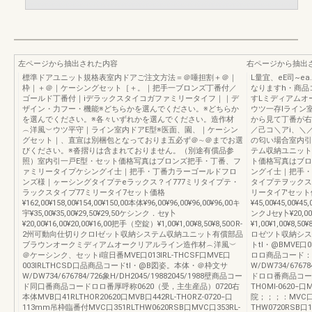
左ページから抽出された内容
右ページから抽出
標準ドアユニット規格表室内ドアご注文方法＝＠唾担割＋＠｜
L量宜、eE司~e
枠｜＋＠｜ケーシングセット［＋。｜把手一ブロンズ丁番付／
なりますh・商品
ゴールド丁番付｜iデラックスタイコガファミリータイフ｜｜デ
すLミディアムオ
ザイン・力フー・機能※どちらかを選んでください。※どちらか
ウツ一存lライン
を選んでください。※各々いずれかを選んでください。造作材
から見て丁番が右
︵洋風︶ウツ平守｜ライン室内ドアE型※医面、園、｜ケーシン
／己コ＼アi、＼
グセット｜、直宣は別梱包となっておりま五必ず＠∼＠までお選
の匂い場合室内引
びください。※沓摺りは含まれておりません。（別途有償品参
テム収納ユニット
照）室内引一戸E型・セット価格写真はブロンズ把手・丁番、フ
ト価格写真はブロ
ァミリータイプケシングイ士｜把手・丁番力ラーゴールドフロ
ングイ士｜把手・
ンズ様｜ヶーシングタイプテeラックス？イ777ミリタイプテ・
タイプテヲックス
ラックスタイプ77ミリータイ7セット価格
リータイ7'セット価格¥
¥162,00¥158,00¥154,00¥150,00本体¥96,00¥96,00¥96,00¥96,00キ
¥45,00¥45,00¥4
宇¥35,00¥35,00¥29,50¥29,50ケシンク．セy卜
ンクJセy卜¥20,00
¥20,00¥16,00¥20,00¥16,00把手（空錠）¥1,00¥1,00¥8,50¥8,50OR-
¥1,00¥1,00
2州可動向仕切りクロlゼット収納システム収納ユニット有償部品
ロゼツト収納シス
ブラウンオークミディアムオークリアルライン造作材︵洋風︶
トtl・@BMVE口01
＠ケーシンク、セットi喧日番MVE口013IRL-THCSF口MVE口
ロロ商品コード：
003IRLTHCSD口品商品コードtl・@B図姿。本体・＠枠文サ
W/DW734/6767
W/DW734/676784/726象H/DH2045/19882045/1988壁商品コー
ドロロ番商品コードロ
ド同口番商品コードロロ番厚呼称0620（受，主生産品）0720右
THOMl-0620−口
本体MVB口41RLTHOR20620口MVB口442RL-THORZ-0720−口
院；；；：MVC口35
113mm吊枠臨番付MVC口351RLTHW0620RSB口MVC口353RL-
THW0720RSB口