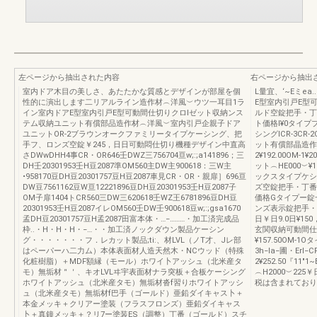
左ページから抽出された内容
右ページから抽出
室内ドア木目の美しさ、あたたかな質感とデザインが部屋を個
L量宜、‘~Eミe
性的に演出します二リアルライン造作材︵洋風︶ウツ一耳目1ラ
E型室内引戸E型
イン室内ドアE型室内引戸E型可動間仕切りクロlゼット収納ンス
ルド空錠把手・丁
テム収納ユニット有償部品造作材︵洋風︶室内引戸企親子ドア
ト価格l¥0タイ
ユニットOR-2ブラウンオークファミリータイプケーシング、把
シングlCR-3C
手フ、ロンズ空錠￥245，日日可動悶仕切り機種デザイン中直高
ット有償部晶造作
さDWwDHH4事CR・OR646壬DWZ三756704亘w;:;a141896；三
2¥192.00OM-1
DH壬20301953壬H豆2087準OM560主DW主900618：三W主
ット︵HE000︶
•958170豆DH豆20301757豆H豆2087車見CR・OR・親扉］696亘
ックスタイプケシ
DW豆7561162豆W亘12221896豆DH豆20301953壬H豆2087子
ズ空錠把手・丁番
OM子扉1404トCR560三DW三620618壬WZ王6781896豆DH豆
価格Gタイプー錠
20301953壬H豆2087イレOM560壬DW壬900618豆w;:;gsa1670
ンズ表示錠把手・丁
孟DH豆20301757豆H孟2087田富本体・…−………・加工済完成品
日￥日9.0日¥1
枠..・H・H・H・−…・・加工済ノックダウン製品ケーシン
玄関収納可動間仕
グ・・・・・・・フ．レカット製品;ti:、材LVL（ノT才、Jレ部
¥157.50OM-
はペーパーハ二力ム）本体表面材人造天然木・NCウッド（特殊
3h−la−圃・Erl−
化粧樹脂）＋MDF額縁（モール）ホワイ卜アッシュ（北米産タ
2¥252.50『11
モ）無垢材＂＇、キオLVLヰ宇表面材ナラ突板＋合板ケーシング
︵H2000︶22
ホワイトアッシュ（北米産タモ）無垢材沓f習りホワイトアッシ
税は含まれておりませ
ュ（北米産タモ）無垢材f巴手（ゴールド）亜鉛ダイキャス卜＋
本金メッキ＋クリアー塗装（フラスフロンズ）亜鉛ダイキャス
卜＋真鐘メッキ＋？リ7ー塗装ES（調整）丁番（ゴールド）スチ