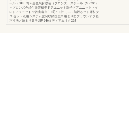
ール（SPCC)＋金色焼付塗装（ブロンズ）スチール（SPCC）
＋ブロンズ色焼付塗装標準ドアユニット親子ドアユニットトイ
レドアユニットH•苦走者自主3司rI:Iι折｛~~~階段さヲト床材ク
ロlゼット収納システム玄関収納国歪ヨ納まり図ブラウンオフ基
本寸法／納まり参考図P.346ミディアムオク224