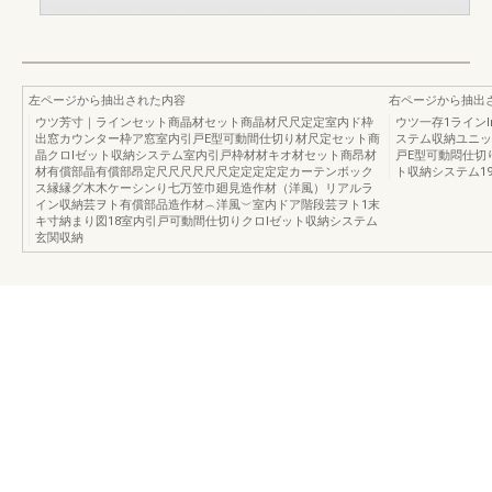
左ページから抽出された内容
右ページから抽出
ウツ芳寸｜ラインセット商晶材セット商晶材尺尺定定室内ド枠
ウツ一存1ラインl
出窓カウンター枠ア窓室内引戸E型可動間仕切り材尺定セット商
ステム収納ユニッ
晶クロlゼット収納システム室内引戸枠材材キオ材セット商昂材
戸E型可動悶仕切
材有償部晶有償部昂定尺尺尺尺尺尺定定定定定カーテンボック
ト収納システム1
ス縁縁グ木木ケーシンり七万笠巾廻見造作材（洋風）リアルラ
イン収納芸ヲト有償部品造作材︵洋風︶室内ドア階段芸ヲト1末
キ寸納まり図18室内引戸可動間仕切りクロlゼット収納システム
玄関収納