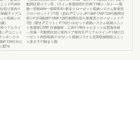
ニットP.66巾
動悶仕切りウッ苦，lライン有償部昂P.210P.178Eト−川J−−＝阻
間仕切り室内ド
胞一売附MW一発関市叩−新玄クローゼット収納システム新発売
.80親子ドアユ
クローゼットドア1型（折れ戸工ツトJP.136P.132P.126可動間仕
ゼット収納ンス
切りP.210面材P.180P.128可動間仕切り新発売クローゼットドア
枚建）
1型（開き戸工ツト）P.152クロlゼット収納システム収納ユニッ
ドア枠リアルライ
ト有償部口問P.21補修材・工具P.198キャビネット出窓造作材
遣い戸ユニット
︵洋風︶可動間仕切り室内ドア室内引戸リアルラインP.158ク口
カーテンボックス
ーゼット内部収納クロlゼット収納ジステム玄関収納階段ユニッ
P.124引分け
ト床ネ寸17納まり図
り図16