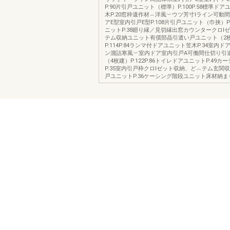
P.90片引戸ユニット（標準）P.100P.58標準ドアユ
木P.20窓枠遺作材︵洋風︶ウツ芳寸lライン可動
アE型室内引戸E型P.108片引戸ユニット（巾挟）P
ニットP.38廻り縁／見切縁出窓カウンタークロl
テム収納ユニット有償部晶引遣い戸ユニット（2
P.114P.84ランマ付ドアユニット笠木P.34室内
ン溜詰寒風︶室内ドア室内引戸A可働間仕切り引
（4枚建）P.122P.86トイレドアユニットP.49
P.35室内引戸枠クロlゼット収納、ど︿テム玄関収納
戸ユニットP.36ケーシング階段ユニット床材納ま