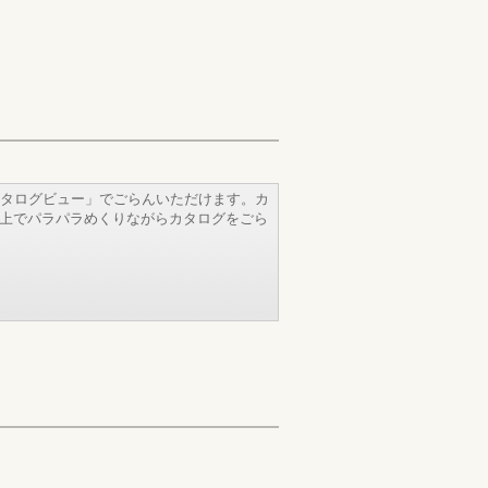
タログビュー」でごらんいただけます。カ
b上でパラパラめくりながらカタログをごら