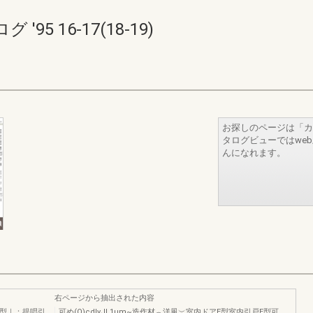
5 16-17(18-19)
お探しのページは「カ
タログビューではwe
んになれます。
右ページから抽出された内容
E型｜：提唱引
可め(Q)cdlyJL1um~造作材︵洋風︶室内ドアE型室内引戸E型可