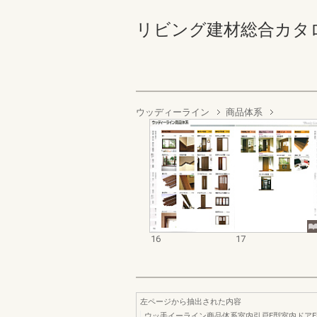
リビング建材総合カタログ '9
ウッディーライン
商品体系
16
17
左ページから抽出された内容
ウッ手イーライン商品体系室内引戸E型室内ドア