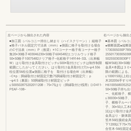
左ページから抽出された内容
右ページから抽出
■加工図（バルコニー持出し納まり（ハイスクリーン））縦格子
■基本図（バルコ
●格子パネル固定穴寸法表（mm）●側面に格子を取付ける場合
●横断面図●縦断面
のC寸法表（mm）P（推奨）※1Cコーナー格子有コーナー格子
1730305030P78
無20×30格子403046230×50格子6045482エコリルウッド格子
255017303050
50×50格子10075482クリア格子−化粧格子149144−32L（出来幅
50255030303
W）はり取付け金具取付けピッチ≦500※取付けピッチは制作制限
幅W56柱30×5
範囲にしたがってください。はり取付け金具取付け穴n-φ4.556
金具※本図は３０
柱位置56柱位置●側面に格子を 取付ける場合W（出来幅）
限の範囲による。56
−C※p：胴縁取付け材固定穴数75胴縁取付け材固定穴：ｐ
≦1000150以上柱
−φ4.5（裏面）50胴縁取付け材固定ピッチ
木202056手すり
≦50050287520201120B：75×75はり（胴縁取付け桟用）□-D411-
H6100568035252
PEAF−108−
50×50格子持ち
ー、化粧格子、横
≦30030×50格
子、横格子ルーバ
子、30×50人工
法)はり取付け金具
金具はり・躯体固
笠木56柱接続金
下1200以下75×
合笠木-56柱固定金具D