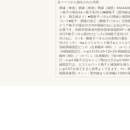
左ページから抽出された内容
胴縁（単体）胴縁（単体）胴縁（端部）RAAAAA
＝格子の場合AA＝格子見付け2■横格子（壁内納
まり・独立納まり）■横格子パネルの胴縁と端部
ついて■格子・胴縁の加工（横格子パネル）分割部
クリア格子の場合212150※胴縁のねじ止めは中心
位置です。内部外部単体内部外部単体端部RP＋
2CCP格子パネル取付けピッチ≦500格子見付け
付けねじ C＝B：横格子パネルの分割部の場合 
付けピッチ）−A●エコリルウッド格子●エコリル
強材胴縁固定ピッチ（出来幅W−300）／（n−1）
−50胴縁固定穴：n-φ3.5125<23>125<23>胴
幅W−300）／（n−1）L（出来幅W）150<48>150
穴：n-φ4.5格子小口キャップ取付け穴2-φ51950112
縁固定穴は、エコリルウッド格子と補強材を挿入
にφ3.5穴を加工すると効率よくできます。※n：
制限表参照）※＜＞：壁内納まり出来幅≦1200の場