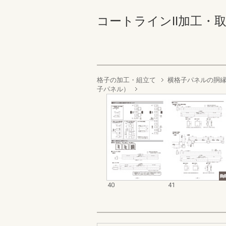
コートラインII加工・取付け
格子の加工・組立て
横格子パネルの胴
子パネル）
40
41