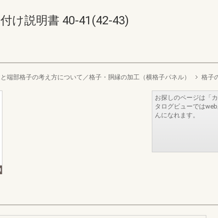
説明書 40-41(42-43)
縁と端部格子の考え方について／格子・胴縁の加工（横格子パネル）
格子
お探しのページは「カ
タログビューではwe
んになれます。