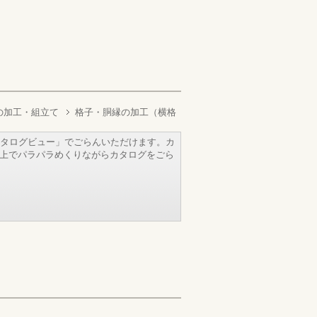
の加工・組立て
格子・胴縁の加工（横格
タログビュー」でごらんいただけます。カ
b上でパラパラめくりながらカタログをごら