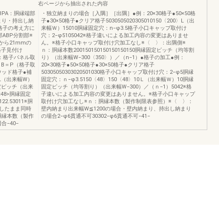
右ページから抽出された内容
BPA：胴縁端部
・独立納まりの場合［入隅］［出隅］●例：20×30格子●50×50格
まり・持出し納
子●30×50格子●クリア格子5030505020305010150〈200〉L（出
格子の考え方に
来幅Ｗ）15010胴縁固定穴：n−φ3.5格子小口キャップ取付け
ABP分割部※
穴：2−φ5105042※格子違いによる加工内容の変更はありませ
から21mmの
ん。※格子小口キャップ取付け穴加工なし※〈 〉：出隅側※
格子見付け
ｎ：胴縁本数200150150150150150150胴縁固定ピッチ（均等割
C：格子パネル取
り）（出来幅W−300〈350〉）／（n−1）●格子の加工●例：
B＝P（格子取
20×30格子●50×50格子●30×50格子●クリア格子
ウッド格子●補
50305050303020501030格子小口キャップ取付け穴：2−φ5胴縁
L（出来幅W）
固定穴：ｎ−φ3.5150〈48〉150〈48〉10Ｌ（出来幅Ｗ）10胴縁
縁固定ピッチ（出来
固定ピッチ（均等割り）（出来幅W−300）／（ｎ−1）5042※格
<48>胴縁固定
子違いによる加工内容の変更はありません。※格子小口キャップ
2.53011※胴
取付け穴加工なし※ｎ：胴縁本数（製作制限表参照）※〈 〉：
したまま同時
壁内納まり出来幅W≦1200の場合・壁内納まり、持出し納まり
胴縁本数（製作
の場合2−φ6貫通不可30302−φ6貫通不可−41−
合−40−