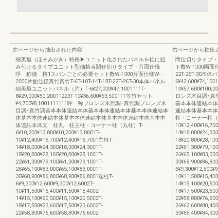
左ページから抽出された内容
右ページから抽出
細美垣（ほそみがき）特長▶ユニット化されたパネルを柱に組
間仕切りタイプ・
み付けるタイプユニット型価格表間仕切りタイプ・片面仕様
ト数W-1000両面仕様
呼 称価 格1スパンごとの必要セット数W-1000片面仕様W-
22T-26T-30
2000片面仕様真竹真竹T-6T-10T-14T-18T-22T-26T-30本体パネル
6¥42,600¥74,1001
細美垣ユニットパネル（片）T-6¥27,000¥47,1001111T-
10¥57,600¥100
8¥29,000¥50,20011223T-10¥36,600¥63,500111笠竹セット
ロンズ木目調･真
¥4,700¥8,1001111111呼 称ブロンズ木目調･真竹調ブロンズ木
基本本体連結本体
目調･真竹調基本本体連結本体基本本体連結本体基本本体連結本
連結本体基本本体
体基本本体連結本体基本本体連結本体基本本体連結本体基本本
柱・コーナー柱（丸柱）T-
体連結本体支 柱丸 柱主柱・コーナー柱（丸柱）T-
10¥12,400¥16,70
6¥10,200¥13,800¥10,200¥13,8001T-
14¥18,000¥24,300
10¥12,400¥16,700¥12,400¥16,7001主柱T-
18¥20,800¥28,100
14¥18,000¥24,300¥18,000¥24,3001T-
22¥61,300¥79,100
18¥20,800¥28,100¥20,800¥28,1001T-
26¥65,100¥83,000
22¥61,300¥79,100¥61,300¥79,1001T-
30¥68,900¥86,80
26¥65,100¥83,000¥65,100¥83,0001T-
6¥9,300¥12,600¥9
30¥68,900¥86,800¥68,900¥86,8001端柱T-
10¥11,500¥15,400
6¥9,300¥12,600¥9,300¥12,6002T-
14¥15,100¥20,500
10¥11,500¥15,400¥11,500¥15,4002T-
18¥17,500¥23,600
14¥15,100¥20,500¥15,100¥20,5002T-
22¥58,800¥76,600
18¥17,500¥23,600¥17,500¥23,6002T-
26¥62,600¥80,400
22¥58,800¥76,600¥58,800¥76,6002T-
30¥66,400¥84,3