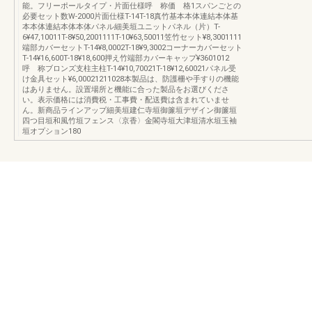
能。フリーポールタイプ・片面仕様呼 称価 格1スパンごとの
必要セット数W-2000片面仕様T-14T-18真竹基本本体連結本体基
本本体連結本体本体パネル細美垣ユニットパネル（片）T-
6¥47,10011T-8¥50,2001111T-10¥63,50011笠竹セット¥8,3001111
端部カバーセットT-14¥8,0002T-18¥9,3002コーナーカバーセット
T-14¥16,600T-18¥18,600押え竹端部カバーキャップ¥3601012
呼 称ブロンズ支柱主柱T-14¥10,70021T-18¥12,60021パネル受
け金具セット¥6,00021211028本製品は、防護柵や手すりの機能
はありません。設置場所と機能に合った製品をお選びくださ
い。表示価格には消費税・工事費・配送費は含まれていませ
ん。新商品ラインアップ細美垣建仁寺垣御簾垣デザイン御簾垣
四つ目垣和風竹垣フェンス〈京香〉金閣寺垣大津垣清水垣玉袖
垣オプション180