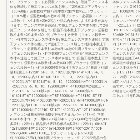
い。ブラケットセット必要数フェンス本体を1段施工フェンス本
本体フェンス本体フ
体を連続して施工フェンス本体を離して2段施工上下ブラケット
キャップ）G1G1G
（60×60用）必要数柱本数※2柱本数※2柱本数※2上下ブラケット
上）1000以内（T-
（55×75用）必要数00柱本数※2中間ブラケット必要数0（フェン
以内（T-12〜T-
ス段数−1）×柱本数※20※2高さや組み合わせにより柱本数が異な
フェンスピッチ柱長
ります。フェンス本体を連続して施工フェンス本体を離して2段
（T-22以上）HH2
施工フェンス本体を離して3段施工柱本数上下ブラケット必要数
H2H131.5117
数柱本数×2柱本数×30中間ブラケット必要数（フェンス段数ー
60×60H2H131.5
1）×柱本数00フェンス本体を1段施工フェンス本体を連続して施
柱芯々1171.5G2
工フェンス本体を離して2段施工フェンス離して3段柱本数上下
内（T-12〜T-2
ブラケット必要数柱本数柱本数×2柱本数0中間ブラケット必要数
フェンスを含まない
（フェンス段数ー1）×柱本数00フェンス本体を1段施工フェンス
フェンスを含む場
本体を連続して施工フェンス本体を離して3段施工柱本数上下ブ
柱3段連続施工AAA60
ラケット必要数柱本数数×柱本数×30中間ブラケット必要数（フ
続基礎の場合はG3
ェンス段数ー1）×柱本数00段数呼称H寸法フェンス1枚高さ柱間
ェンス本体を含む
隔1段施工T-121201.5T-6、8、102000以内※T-141401.5T-6、8、
ット1.5（117）□
10、122000以内※T-161601.5T-6、8、10、122000以内※T-
22・24②T-20A
141000以内T-181801.5T-6、8、10、122000以内※T-141000以内
固定ネジはさらに
T-202001.5T-6、8、10、122000以内※T-141000以内2段施工T-
値です。※フェン
121201.5T-6T-62000以内※T-141401.5T-6T-82000以内※T-
の組合せの順番は
161601.5T-6T-102000以内※T-8T-82000以内※T-181801.5T-6T-
工上のご注意P.264
122000以内※T-8T-102000以内※T-202001.5T-6T-141000以内T-8T-
122000以内※T-10T-102000以内※T-222201.5T-8T-141000以内T-
10T-121000以内T-242401.5T-10T-141000以内T-12T-121000以内
オプション価格表呼称価格G下桟すきまカバー（117用）本体
¥8,400本体コーナー用¥9,200端部キャップ¥1,600取付部品¥2,800
多段柱（2段柱）部品価格表呼称価格A多段柱（2段柱）60×60T-
12¥11,500T-14¥12,900T-16¥14,300T-18¥15,700T-20¥17,100T-
22¥21,600T-24¥23,100B上下ブラケットセット60×60用
¥1,60055×75用¥1,200中間ブラケットセット¥1,200922商品の色