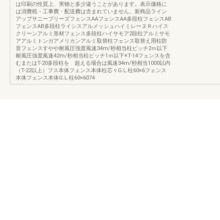
は印刷の性質上、実物と多少違うことがあります。表示価格に
は消費税・工事費・配送費は含まれていません。新商品ライン
アップサニーブリーズフェンスAAフェンスAA多段柱フェンスAB
フェンスAB多段柱ライシスアルメッシュハイミレーヌＲハイス
クリーンアルミ形材フェンス多段柱ハイサモア2段柱アルミサモ
アアルミトンガアメリカンアルミ取替柱フェンス取替え用柱防
音フェンスすやや耐風圧強度風速34m/秒相当柱ピッチ2ｍ以下
耐風圧強度風速42m/秒相当柱ピッチ1ｍ以下※T-14フェンスを含
むまたはT-20多段柱を 超える場合は風速34m/秒相当1000以内
（T-22以上）フス本体フェンス本体柱芯々G.L.柱60×6フェンス
本体フェンス本体G.L.柱60×6074