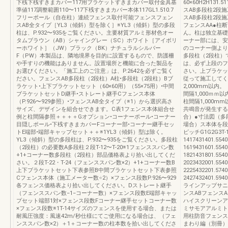
下桟下桟すきまカバー117用ブラケットすきまカバー取付金具基
60×60H2H131.
準値117調整範囲110〜117下桟すきまカバー本体117GL1.510.7
スAB多段柱2段施
フリーポール（自在柱）連続フェンス取付可能フェンスフェン
スAB多段柱2段施
スAB全タイプ［YL3（傾斜）型を除く］※YL3（傾斜）型の多段
フェンスAA●柱
柱は、P.932〜935をご覧ください。主要材質アルミ形材色オー
ん。柱は独立基礎
タムブラウン（AB）シャイングレー（SC）ホワイト［アイボリ
ーナー部には、安
ーホワイト］（JW）ブラック（BK）ナチュラルシルバー
のコーナー側より
F（PW）本製品は、隣地境界を目的に設置するもので、防護柵
多段柱（2段柱）
や手すりの機能はありません。設置場所と機能に合った製品を
は、必ず上段のフ
お選びください。「施工上のご注意」は、P.2642を必ずご覧く
さい。上ブラケッ
ださい。フェンスAB多段柱（2段柱）A柱•多段柱（2段柱）Bブ
従って施工してくだ
ラケット•上下ブラケットセット（60×60用）（55×75用）•中間
2,000mm以内
ブラケットセットD継手•ストレート継手Cフェンス本体
間隔1,000ｍｍ
（P.926〜929参照）•フェンスAB全タイプ（※1）から選択高さ
柱間隔1,000
サイズ、デザインを組合せできます。C表1フェンス本体組合せ
共鳴音が発生する
例と柱間隔参照＋＋＋＋Gオプション•コーナーポール•コーナー
合）●寸法図（多段
目隠しポール•下桟すきまカバーFコーナー部•コーナー継手セッ
場合）ス本体を段
トE端部•端部キャップセット＋＋※1YL3（傾斜）型は除く。
ピッチG1G2G3T-121
YL3（傾斜）型の多段柱は、P.932〜935をご覧ください。多段柱
1417431401.5540
（2段柱）の必要数A多段柱２段T-12〜T-20※1フェンススパン数
1619431601.554
+1+コーナー数多段柱（2段柱）部品価格表より拾い出してくだ
1821431801.554
さい。２段T-22・T-24（フェンススパン数×2）+1+コーナー数B
2023432001.554
上下ブラケットセット下表参照B中間ブラケットセット下表参照
2225432201.574
Cフェンス本体（施工メーター数÷2）×フェンス段数P.926〜929
2427432401.594
各フェンス価格表より拾い出してください。Dストレート継手
ラインアップサニ
（フェンススパン数−1−コーナー数）×フェンス段数E端部キャッ
ンスABフェンス
プセット端部1対×フェンス段数Fコーナー継手セットコーナー数
ハイスクリーンア
×フェンス段数※1T-14サイズのフェンスを使用する場合、または
ミサモアアルミト
耐風圧強度：風速42m/秒仕様にてご使用になる場合は、（フェ
用柱防音フェンス
ンススパン数×2）＋1＋コーナー数の柱本数を拾い出してくださ
まわり編（別冊）UJ6