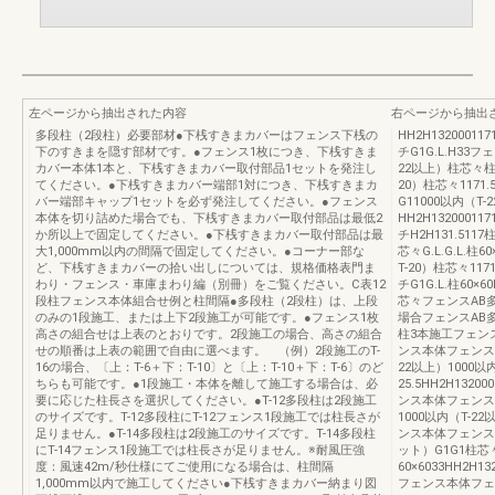
左ページから抽出された内容
右ページから抽出
多段柱（2段柱）必要部材●下桟すきまカバーはフェンス下桟の
HH2H132000
下のすきまを隠す部材です。●フェンス1枚につき、下桟すきま
チG1G.L.H33フ
カバー本体1本と、下桟すきまカバー取付部品1セットを発注し
22以上）柱芯々柱芯々
てください。●下桟すきまカバー端部1対につき、下桟すきまカ
20）柱芯々117
バー端部キャップ1セットを必ず発注してください。●フェンス
G11000以内（T-
本体を切り詰めた場合でも、下桟すきまカバー取付部品は最低2
HH2H132000
か所以上で固定してください。●下桟すきまカバー取付部品は最
チH2H131.51
大1,000mm以内の間隔で固定してください。●コーナー部な
芯々G.L.G.L.柱60
ど、下桟すきまカバーの拾い出しについては、規格価格表門ま
T-20）柱芯々1
わり・フェンス・車庫まわり編（別冊）をご覧ください。C表12
チG1G.L.柱60×60
段柱フェンス本体組合せ例と柱間隔●多段柱（2段柱）は、上段
芯々フェンスAB多
のみの1段施工、または上下2段施工が可能です。●フェンス1枚
場合フェンスAB多
高さの組合せは上表のとおりです。2段施工の場合、高さの組合
柱3本施工フェンスA
せの順番は上表の範囲で自由に選べます。 （例）2段施工のT-
ンス本体フェンスピッ
16の場合、〔上：T-6＋下：T-10〕と〔上：T-10＋下：T-6〕のど
22以上）1000
ちらも可能です。●1段施工・本体を離して施工する場合は、必
25.5HH2H1320
要に応じた柱長さを選択してください。●T-12多段柱は2段施工
ンス本体フェンス本
のサイズです。T-12多段柱にT-12フェンス1段施工では柱長さが
1000以内（T-22
足りません。●T-14多段柱は2段施工のサイズです。T-14多段柱
ンス本体フェンスピッ
にT-14フェンス1段施工では柱長さが足りません。※耐風圧強
ット）G1G1柱芯々柱
度：風速42m/秒仕様にてご使用になる場合は、柱間隔
60×6033HH2H1
1,000mm以内で施工してください●下桟すきまカバー納まり図
フェンス本体フェン