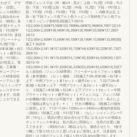
合わせて、デザ
呼称フェンス寸法［W：幅×H：高さ］上段：YL2型（中段：YL2
ト・目隠し・
型）下段：YS3型上段：YL2型（中段：YL2型）下段：YR1型上
ェンスAB用の
段：YS3型（中段：YS3型）下段：YS3型（ ）内数字は左:上
な組み合わせ
段⇔右:下段フェンス色アルミ色ラッピング形材色アルミ色アル
柱・3段柱）多
ミ色ラッピング形材色2段施工T-20(10-
M1型ナチュラ
10)2,000×2,000¥75,580¥103,780¥86,580¥70,980¥94,780T-22(10-
上段：YS2型中
12)2,000×2,200¥108,480¥136,280¥120,980¥103,880¥127,280T-
-10-10）多段
24(12-
ングレー＋チェ
12)2,000×2,400¥115,680¥144,180¥128,180¥110,880¥133,8803段
YL3型下段：
施工T-26(8-8-
20本体3枚＋柱2
10)2,000×2,541.5¥157,620¥195,720¥168,620¥150,220¥181,720T-
ット＋継手3セ
28(8-10-
段：YS3型シ
10)2,000×2,741.5¥174,820¥216,120¥185,820¥166,520¥200,120T-
印刷の性質上、実
30(10-10-
税・工事費・
10)2,000×2,941.5¥191,820¥236,320¥202,820¥182,620¥218,320ア
サニーブリー
ルミ多段柱（フェンスAB専用）フリーポールタイプセット価格
ンスAB多段柱
表（参考価格）［セット価格：２段施工T-20=本体2枚＋柱1本＋
ーンアルミ形
上下・中間ブラケット各1セット＋継手2セット、T-22/T-24=本
アルミトンガア
体2枚＋柱2本＋上下・中間ブラケット各2セット＋継手2セッ
ェンスすやや
ト、３段施工=本体3枚＋柱2本＋上下ブラケット2セット＋中間
できます。柱面
ブラケット4セット＋継手3セット］※フェンスは、フェンスAB
ることができま
の全機種の取り付けが可能です。使用するフェンス・高さによ
って価格は異なります。※（ ）付きの機種は、3段施工の場合
に使用します。T-12〜T-24＝1200ｍｍ〜2400ｍｍ敷地内多段柱
（2段柱）1段施工上段：YS1型下段：（なし）シャイングレーT-
20（10-なし）既設の壁と組み合わせて気になる上からの視線を
カットフェンス本体は、柱の高さに関係なく、任意の位置に施
工できます。（3段柱のみ）2枚以上なら、連続させたり、1枚ず
つ離して取り付けたりと思いのままに実現します。注多段柱（3
段柱）は上段のフェンス上端より柱が25.5mm飛び出します。