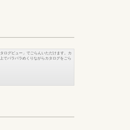
タログビュー」でごらんいただけます。カ
b上でパラパラめくりながらカタログをごら