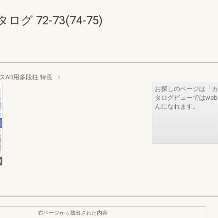
72-73(74-75)
スAB用多段柱 特長
お探しのページは「カ
タログビューではwe
んになれます。
右ページから抽出された内容