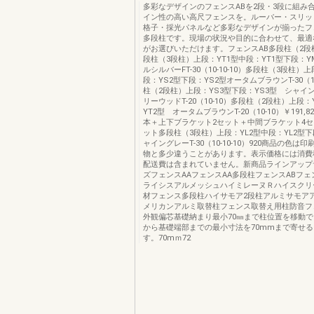
多彩なデザインのフェンスABを2段・3段に組み
イン性の高い高尺フェンスを。ルーバー・スリッ
格子・採光パネルなど多彩なデザインが揃ったフ
多段柱です。現場の状況や目的に合わせて、最適
がお選びいただけます。フェンスAB多段柱（2段
段柱（3段柱）上段：YT1型中段：YT1型下段：Y
ルシルバーFT-30（10-10-10）多段柱（3段柱）
段：YS2型下段：YS2型オータムブラウンT-30（10
柱（2段柱）上段：YS3型下段：YS3型 シャイ
リーウッドT-20（10-10）多段柱（2段柱）上段：
YT2型 オータムブラウンT-20（10-10）￥191,8
本＋上下ブラケット2セット＋中間ブラケット4セ
ット多段柱（3段柱）上段：YL2型中段：YL2型下
ャイングレーT-30（10-10-10）920商品の色は
物と多少違うことがあります。表示価格には消費
配送費は含まれていません。新商品ラインアップ
ズフェンスAAフェンスAA多段柱フェンスABフェ
ライシスアルメッシュハイミレーヌＲハイスクリ
材フェンス多段柱ハイサモア2段柱アルミサモア
メリカンアルミ取替柱フェンス取替え用柱防音フ
外観偏芯基礎納まり最小70㎜まで柱位置を移動
から基礎端部までの最小寸法を70mmまで寄せ
す。70mｍ72