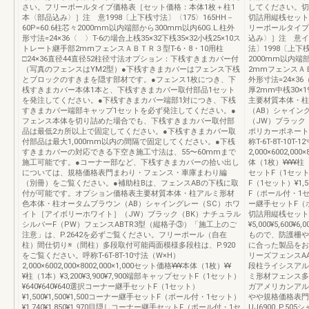
さい。フリーポールタイプ価格表［セット価格：本体1枚＋柱1
してください。切
本〈部品込み〉］注 意1998〔上下桟寸法〕〈175〉165HH－
切詰用縦桟セット
60P=60.6柱芯々2000mm以内端部から300mm以内60G.L.柱外
リーポールタイプ
形寸法=24×36〈 〉T-6の場合上桟35×32下桟35×32小桟25×10ス
込み〉］注 意イ
トレート継手部2mmフェンスＡＢＴＲ３型T-6・8・10用柱
法〕1998〔上下桟
□24×36直径44直径52柱径寸法オプション：下桟すきまカバー付
2000mm以内端
（写真のフェンスはYM2型）●下桟すきまカバーはフェンス下桟
2mmフェンスＡＢＹ
とブロックのすきまを隠す部材です。●フェンス1枚につき、下
外形寸法=24×36
桟すきまカバー本体1本と、下桟すきまカバー取付部品1セット
厚2mm中桟30×
を発注してください。●下桟すきまカバー端部1対につき、下桟
主要材質本体・柱
すきまカバー端部キャップ1セットを必ず発注してください。●
（AB）シャイン
フェンス本体を切り詰めた場合でも、下桟すきまカバー取付部
（JW）ブラック
品は最低2カ所以上で固定してください。●下桟すきまカバー取
ポリカーボネート
付部品は最大1,000mm以内の間隔で固定してください。●下桟
称T-6T-8T-10T
すきまカバーの対応できる下空き施工寸法は、55〜60mmまで
2,000×6002,000
施工可能です。●コーナー部など、下桟すきまカバーの拾い出し
体（1枚）¥¥¥¥柱（1
については、規格価格表門まわり・フェンス・車庫まわり編
セットF（1セット）
（別冊）をご覧ください。●補助柱Bは、フェンスABの下桟に取
F（1セット）¥1,5
付が可能です。オプション価格表主要材質本体・柱アルミ形材
F（ポール付・1セット
色本体・柱オータムブラウン（AB）シャイングレー（SC）ホワ
ー継手セットF（ポール
イト［アイボリーホワイト］（JW）ブラック（BK）ナチュラル
切詰用縦桟セット
シルバーF（PW）フェンスABTR3型（縦格子③）「施工上のご
¥5,000¥5,60
注意」は、P.2642を必ずご覧ください。フリーポール（自在
もので、防護柵や
柱）間仕切り※（間柱）多段取付可能両面模様多段柱は、P.920
に合った製品をお
をご覧ください。呼称T-6T-8T-10寸法（W×H）
リーズフェンスA
2,000×6002,000×8002,000×1,000セット価格¥¥¥本体（1枚）¥¥
段柱ライシスアル
¥柱（1本）¥3,200¥3,900¥7,900端部キャップセットF（1セット）
ミ形材フェンス多
¥640¥640¥640選択コーナー継手セットF（1セット）
ガアメリカンアル
¥1,500¥1,500¥1,500コーナー継手セットF（ポール付・1セット）
やや規格価格表門
¥1,740¥1,850¥1,970目隠しコーナー継手セットF（ポール付・1セ
UJ6900_P.5