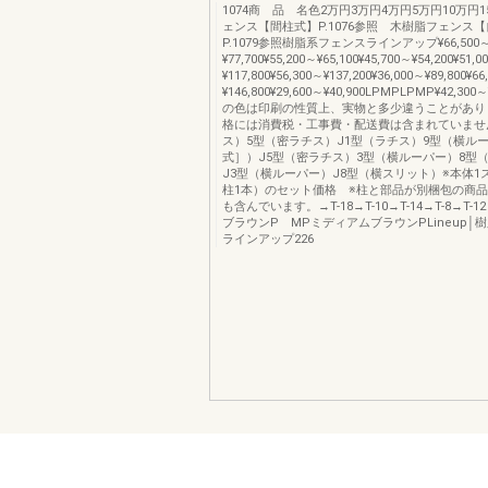
1074商 品 名色2万円3万円4万円5万円10万円
ェンス【間柱式】P.1076参照 木樹脂フェンス
P.1079参照樹脂系フェンスラインアップ¥66,500
¥77,700¥55,200～¥65,100¥45,700～¥54,200¥51,0
¥117,800¥56,300～¥137,200¥36,000～¥89,800¥66
¥146,800¥29,600～¥40,900LPMPLPMP¥42,300
の色は印刷の性質上、実物と多少違うことがあり
格には消費税・工事費・配送費は含まれていませ
ス）5型（密ラチス）J1型（ラチス）9型（横ル
式］）J5型（密ラチス）3型（横ルーパー）8型
J3型（横ルーパー）J8型（横スリット）※本体1
柱1本）のセット価格 ※柱と部品が別梱包の商
も含んでいます。→T-18→T-10→T-14→T-8→T-1
ブラウンP MPミディアムブラウンPLineup│
ラインアップ226