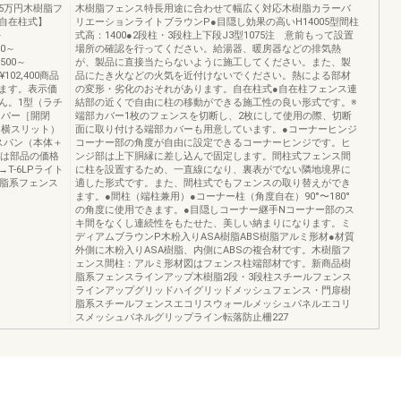
15万円木樹脂フ
木樹脂フェンス特長用途に合わせて幅広く対応木樹脂カラーバ
【自在柱式】
リエーションライトブラウンP●目隠し効果の高いH14005型間柱
～
式高：1400●2段柱・3段柱上下段J3型1075注 意前もって設置
00～
場所の確認を行ってください。給湯器、暖房器などの排気熱
,500～
が、製品に直接当たらないように施工してください。また、製
～¥102,400商品
品にたき火などの火気を近付けないでください。熱による部材
ます。表示価
の変形・劣化のおそれがあります。自在柱式●自在柱フェンス連
ん。1型（ラチ
結部の近くで自由に柱の移動ができる施工性の良い形式です。※
ーパー［開閉
端部カバー1枚のフェンスを切断し、2枚にして使用の際、切断
（横スリット）
面に取り付ける端部カバーも用意しています。●コーナーヒンジ
スパン（本体＋
コーナー部の角度が自由に設定できるコーナーヒンジです。ヒ
品は部品の価格
ンジ部は上下胴縁に差し込んで固定します。間柱式フェンス間
2→T-6LPライト
に柱を設置するため、一直線になり、裏表がでない隣地境界に
樹脂系フェンス
適した形式です。また、間柱式でもフェンスの取り替えができ
ます。●間柱（端柱兼用）●コーナー柱（角度自在）90°〜180°
の角度に使用できます。●目隠しコーナー継手Nコーナー部のス
キ間をなくし連続性をもたせた、美しい納まりになります。ミ
ディアムブラウンP木粉入りASA樹脂ABS樹脂アルミ形材●材質
外側に木粉入りASA樹脂、内側にABSの複合材です。木樹脂フ
ェンス間柱：アルミ形材図はフェンス柱端部材です。新商品樹
脂系フェンスラインアップ木樹脂2段・3段柱スチールフェンス
ラインアップグリッドハイグリッドメッシュフェンス・門扉樹
脂系スチールフェンスエコリスウォールメッシュパネルエコリ
スメッシュパネルグリップライン転落防止柵227