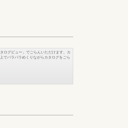
タログビュー」でごらんいただけます。カ
b上でパラパラめくりながらカタログをごら