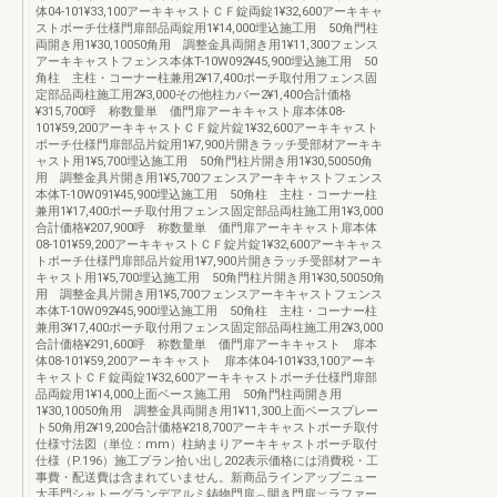
体04-101¥33,100アーキキャストＣＦ錠両錠1¥32,600アーキキャ
ストポーチ仕様門扉部品両錠用1¥14,000埋込施工用 50角門柱
両開き用1¥30,10050角用 調整金具両開き用1¥11,300フェンス
アーキキャストフェンス本体T-10W092¥45,900埋込施工用 50
角柱 主柱・コーナー柱兼用2¥17,400ポーチ取付用フェンス固
定部品両柱施工用2¥3,000その他柱カバー2¥1,400合計価格
¥315,700呼 称数量単 価門扉アーキキャスト扉本体08-
101¥59,200アーキキャストＣＦ錠片錠1¥32,600アーキキャスト
ポーチ仕様門扉部品片錠用1¥7,900片開きラッチ受部材アーキキ
ャスト用1¥5,700埋込施工用 50角門柱片開き用1¥30,50050角
用 調整金具片開き用1¥5,700フェンスアーキキャストフェンス
本体T-10W091¥45,900埋込施工用 50角柱 主柱・コーナー柱
兼用1¥17,400ポーチ取付用フェンス固定部品両柱施工用1¥3,000
合計価格¥207,900呼 称数量単 価門扉アーキキャスト扉本体
08-101¥59,200アーキキャストＣＦ錠片錠1¥32,600アーキキャス
トポーチ仕様門扉部品片錠用1¥7,900片開きラッチ受部材アーキ
キャスト用1¥5,700埋込施工用 50角門柱片開き用1¥30,50050角
用 調整金具片開き用1¥5,700フェンスアーキキャストフェンス
本体T-10W092¥45,900埋込施工用 50角柱 主柱・コーナー柱
兼用3¥17,400ポーチ取付用フェンス固定部品両柱施工用2¥3,000
合計価格¥291,600呼 称数量単 価門扉アーキキャスト 扉本
体08-101¥59,200アーキキャスト 扉本体04-101¥33,100アーキ
キャストＣＦ錠両錠1¥32,600アーキキャストポーチ仕様門扉部
品両錠用1¥14,000上面ベース施工用 50角門柱両開き用
1¥30,10050角用 調整金具両開き用1¥11,300上面ベースプレー
ト50角用2¥19,200合計価格¥218,700アーキキャストポーチ取付
仕様寸法図（単位：mm）柱納まりアーキキャストポーチ取付
仕様（P.196）施工プラン拾い出し202表示価格には消費税・工
事費・配送費は含まれていません。新商品ラインアップニュー
大手門シャトーグランデアルミ鋳物門扉︵開き門扉︶ラファー