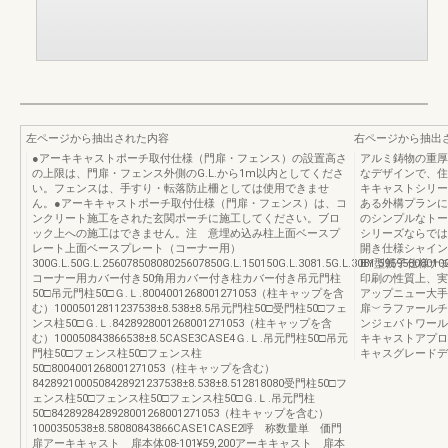
左ページから抽出された内容
右ページから抽出
●アーキキャストポーチ取付仕様（門扉・フェンス）の設置高さ
アルミ鋳物の重厚
の上限は、門扉・フェンス外側のG.L.から1m以内としてくださ
なデザインで、住
い。フェンスは、手すり・転落防止柵としては使用できませ
キキャストシリー
ん。●アーキキャストポーチ取付仕様（門扉・フェンス）は、コ
ある外構プランに
ンクリート施工をされた玄関ポーチに施工してください。ブロ
のシンプルなトー
ック上への施工はできません。注 意埋め込み柱上面ベースプ
シリーズならでは
レート上面ベースプレート（コーナー用）
開き仕様シャイン
300G.L.50G.L.25607850808025607850G.L.150150G.L.3081.5G.L.3081.59595808010
BY型親子仕様ナ
コーナー用カバー付き50角用カバー付き柱カバー付き吊元門柱
印刷の性質上、実
50□吊元門柱50□Ｇ.Ｌ.8004001268001271053（柱キャップを含
アップニュー大手
む）10005012811237538±8.538±8.5吊元門柱50□受門柱50□フェ
扉︶ラファールチ
ンス柱50□Ｇ.Ｌ.8428928001268001271053（柱キャップを含
ンジェバトワール
む）100050843866538±8.5CASE3CASE4Ｇ.Ｌ.吊元門柱50□吊元
キキャストアプロ
門柱50□フェンス柱50□フェンス柱
キャスグレードデ
50□8004001268001271053（柱キャップを含む）
8428921000508428921237538±8.538±8.512818080受門柱50□フ
ェンス柱50□フェンス柱50□フェンス柱50□Ｇ.Ｌ.吊元門柱
50□8428928428928001268001271053（柱キャップを含む）
1000350538±8.58080843866CASE1CASE2呼 称数量単 価門
扉アーキキャスト 扉本体08-101¥59,200アーキキャスト 扉本