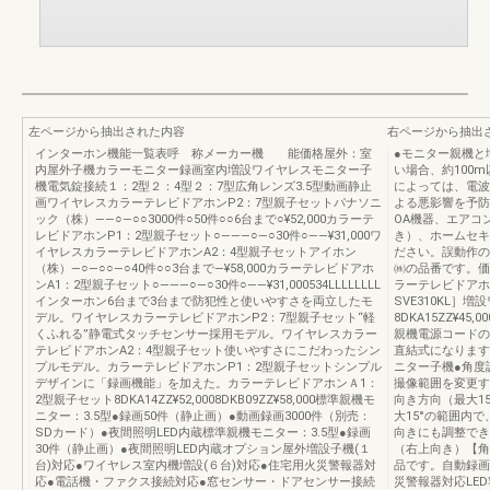
左ページから抽出された内容
右ページから抽出
インターホン機能一覧表呼 称メーカー機 能価格屋外：室
●モニター親機と
内屋外子機カラーモニター録画室内増設ワイヤレスモニター子
い場合、約100
機電気錠接続１：2型２：4型２：7型広角レンズ3.5型動画静止
によっては、電波
画ワイヤレスカラーテレビドアホンP2：7型親子セットパナソニ
よる悪影響を予防
ック（株）――○―○○3000件○50件○○6台まで○¥52,000カラーテ
OA機器、エアコ
レビドアホンP1：2型親子セット○―――○―○30件○――¥31,000ワ
き）、ホームセキ
イヤレスカラーテレビドアホンA2：4型親子セットアイホン
ださい。誤動作の
（株）―○―○○―○40件○○3台まで―¥58,000カラーテレビドアホ
㈱の品番です。価
ンA1：2型親子セット○―――○―○30件○――¥31,000534LLLLLLLL
ラーテレビドアホンP
インターホン6台まで3台まで防犯性と使いやすさを両立したモ
SVE310KL］
デル。ワイヤレスカラーテレビドアホンP2：7型親子セット“軽
8DKA15ZZ¥4
くふれる”静電式タッチセンサー採用モデル。ワイヤレスカラー
親機電源コードの
テレビドアホンA2：4型親子セット使いやすさにこだわったシン
直結式になります
プルモデル。カラーテレビドアホンP1：2型親子セットシンプル
ニター子機●角
デザインに「録画機能」を加えた。カラーテレビドアホンＡ1：
撮像範囲を変更す
2型親子セット8DKA14ZZ¥52,0008DKB09ZZ¥58,000標準親機モ
向き方向（最大1
ニター：3.5型●録画50件（静止画）●動画録画3000件（別売：
大15°の範囲内
SDカード）●夜間照明LED内蔵標準親機モニター：3.5型●録画
向きにも調整でき
30件（静止画）●夜間照明LED内蔵オプション屋外増設子機(１
（右上向き）【角
台)対応●ワイヤレス室内機増設(６台)対応●住宅用火災警報器対
品です。自動録画
応●電話機・ファクス接続対応●窓センサー・ドアセンサー接続
災警報器対応LE