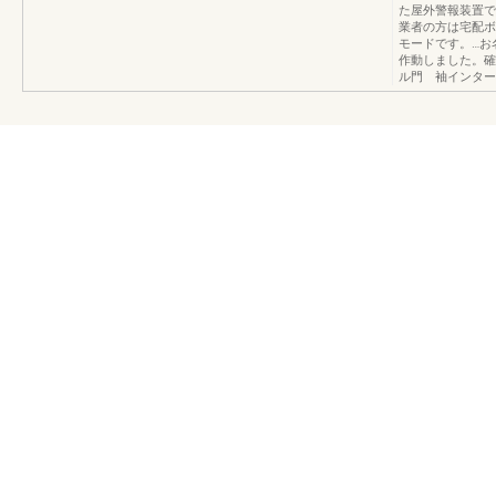
た屋外警報装置で
業者の方は宅配ボ
モードです。…お
作動しました。確
ル門 袖インター