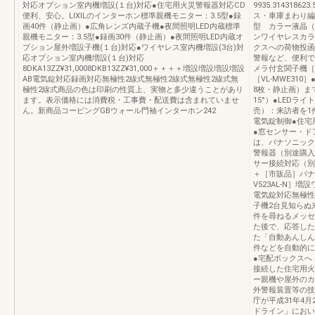
対応オプション室内機増設(１台)対応●住宅用火災警報器対応CD
9935.314318
便利、安心。LIXILのインターホン標準親機モニター：3.5型●録
ス・車庫まわり編（別
画40件（静止画）●広角レンズ内蔵子機●夜間照明LED内蔵標準
型 カラー液晶（
親機モニター：3.5型●録画30件（静止画）●夜間照明LED内蔵オ
ンワイヤレスカラ
プション屋外増設子機(１台)対応●ワイヤレス室内機増設(3台)対
クスへの荷物投函
応オプション室内機増設(１台)対応
警報など、便利で
8DKA13ZZ¥31,0008DKB13ZZ¥31,000＋＋＋＋増設増設増設増設
メラ付玄関子機［V
AB電気錠対応録画対応無極性2線式無極性2線式無極性2線式無
［VL-MWE31
極性2線式商品の色は印刷の性質上、実物と多少違うことがあり
8枚・静止画）ま
ます。表示価格には消費税・工事費・配送費は含まれていませ
15°）●LEDラ
ん。新商品コーピングGBウォール門袖インターホン242
売）：来訪者を1件
電気錠制御●住宅
●窓センサー・ド
は、パナソニック
警報器（別途購入
サー接続対応（別
＋［市販品］パナ
V523AL-N］
電気錠対応無極性
子機2台見知らぬ
件を尋ねるメッセ
た後で、応答した
た「自動あんしん
件などを自動的に
●宅配ボックスへ
接続した住宅用火
ー親機や屋外のカ
外警報装置等の技
庁が平成31年4
ドライン」におい