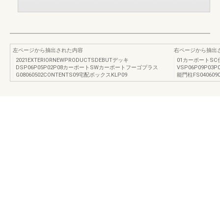
左ページから抽出された内容
右ページから抽出
2021EXTERIORNEWPRODUCTSDEBUTデッキ
01カーポートS
DSP06P05P02P08カーポートSWカーポートフーゴプラス
VSP06P09P0
G08060502CONTENTS09宅配ボックスKLP09
能門柱FS0406090