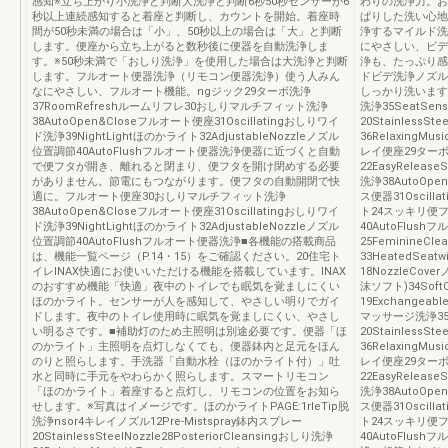
感知※立ち上がり小洗浄と判断大洗浄と判断6秒50秒センサーが6
わりの洗浄力。お
秒以上連続感知すると着座と判断し、カウントを開始。着座時
ぱりした洗い心地
間が50秒未満の場合は「小」、50秒以上の場合は「大」と判断
浄するマイルド洗
します。便座から立ち上がると数秒後に便器を自動洗浄しま
にやさしい、ビデ
す。※50秒未満で「おしり洗浄」を使用した場合は大洗浄と判断
浄も、たっぷり感
します。フルオート便器洗浄（リモコン便器洗浄）使う人みん
ドビデ洗浄ノズル
なにやさしい、フルオート機能。ngジック29ターボ洗浄
しっかり洗います。1
37RoomRefreshルームリフレ30おしりマルチフィット洗浄
洗浄35SeatSen
38AutoOpen&Closeフルオート便座31Oscillatingおしりワイ
20StainlessSt
ド洗浄39NightLightほのかライト32AdjustableNozzleノズル
36RelaxingM
位置調節40AutoFlushフルオート便器洗浄便器に近づくと自動
レイ便座29ターボ洗
で便フタが開き、離れると閉まり、便フタを開け閉めする必要
22EasyRele
がありません。節電にもつながります。便フタの自動開閉で快
洗浄38AutoOpe
適に。フルオート便座30おしりマルチフィット洗浄
ス便器31Oscill
38AutoOpen&Closeフルオート便座31Oscillatingおしりワイ
ト24スッキリ便フタ
ド洗浄39NightLightほのかライト32AdjustableNozzleノズル
40AutoFlu
位置調節40AutoFlushフルオート便器洗浄■各機能の搭載商品
25FeminineCl
は、機能一覧ページ（P.14・15）をご確認ください。20住宅ト
33HeatedSeatw
イレINAX快適にお使いいただける機能を搭載しています。INAX
18NozzleCov
のおすすめ機能「快適」夜中のトイレでも眠気を覚ましにくい
沫ソフト)34Soft
ほのかライト。センサーが人を感知して、やさしい明りでガイ
19Exchangeab
ドします。夜中のトイレ使用時に眠気を覚ましにくい、やさし
マッサージ洗浄35O
い明るさです。■補助灯のため主照明は別途必要です。便器「ほ
20StainlessSt
のかライト」主照明を点灯しなくても、便器鉢内と足元をほん
36RelaxingM
のりと照らします。手洗器「自動水栓（ほのかライト付）」吐
レイ便座29ターボ洗
水と同時に手元をやわらかく照らします。スマートリモコン
22EasyRele
「ほのかライト」着座すると点灯し、リモコンの位置をお知ら
洗浄38AutoOpe
せします。※写真はイメージです。ほのかライトPAGE:1rleTip脱
ス便器31Oscill
洗浄nsor4キレイノズル12Pre-Mistspray鉢内スプレー
ト24スッキリ便フタ
20StainlessSteelNozzle28PosteriorCleansingおしり洗浄
40AutoFlu