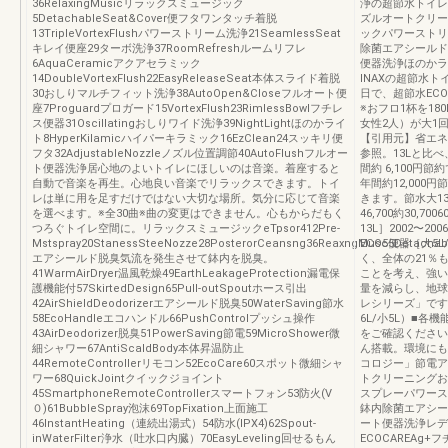
36RelaxingMusicリラックスミュージック
浄の超節水トイレ
5DetachableSeat&Cover便フタワンタッチ着脱
ズルオートクリー
13TripleVortexFlushパワーストリーム洗浄21SeamlessSeat
ックパワーストリ
キレイ便座29ターボ洗浄37RoomRefreshルームリフレ
除菌エアシールド
6AquaCeramicアクアセラミック
便器洗浄ほのかラ
14DoubleVortexFlush22EasyReleaseSeat本体スライド着脱
INAXの超節水ト
30おしりマルチフィット洗浄38AutoOpen&Closeフルオート便
日で、超節水EC
座7Proguardプロガード15VortexFlush23RimlessBowlフチレ
※おフロ1杯を18
ス便器31Oscillatingおしりワイド洗浄39NightLightほのかライ
女性2人）が大1
ト8HyperKilamicハイパーキラミック16EzClean24スッキリ便
【引用元】省エネ
フタ32AdjustableNozzleノズル位置調節40AutoFlushフルオー
参照。13Lと比べ
ト便器洗浄居心地のよいトイレにほしいのは音楽。着座すると
間約 6,100円節
自動で音楽を再生。心地良い音楽でリラックスできます。トイ
年間約12,000
レは単に用を足すだけではない大切な場所。気分に応じて音楽
きます。節水大13L
を選べます。※全30曲※曲の変更はできません。心もからだもく
46,700約30,70
つろぐトイレ空間に。リラックスミュージックeTpsor412Pre-
13L］2002〜2
Mstspray20StanessSteeNozze28PosterorCeansng36ReaxngMusc5Detachab
ECO5便器［大5
エアシールド脱臭気流を発生させて鉢内を脱臭。
く、全体の21％
41WarmAirDryer温風乾燥49EarthLeakageProtection漏電保
ことを考え、強い
護機能付57SkirtedDesign65Pull-outSpoutホース引出
量を減らし、地球
42AirShieldDeodorizerエアシールド脱臭50WaterSaving節水
レシリーズ」です。
58EcoHandleエコハンドル66PushControlプッシュ操作
6L/小5L）■各
43AirDeodorizer脱臭51PowerSaving節電59MicroShower微
をご確認ください
細シャワー67AntiScaldBody本体昇温防止
ん搭載。環境にも
44RemoteControllerリモコン52EcoCare60スポット微細シャ
コロジー」節電ア
ワー68QuickJointクイックジョイント
トクリーニングお
45SmartphoneRemoteControllerスマートフォン53防火(V
スプレーパワース
０)61BubbleSpray泡沫69TopFixation上面施工
鉢内除菌エアシー
46InstantHeating（連続出湯式）54防水(IPX4)62Spout-
ート便器洗浄レデ
inWaterFilter浄水（吐水口内臓）70EasyLeveling回せるもん
ECOCAREA