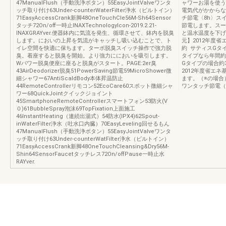
47ManualFlush（手動洗浄ボタン）55EasyJointValveワンタ
ャワーお湯を使う
ッチ取り付け63Under-counterWaterFilter浄水（ビルトイン）
電気代がかからな
71EasyAccessCrank新脚48OneTouchCle56M-Sh64Sensor
チ節電〈8h〉ス
タッチ72On/oﬀ一時止INAXTechnologyIcon-2019.2.21-
節電します。スー
INAXGRAYver.便器鉢内に気流を発生、循環させて、鉢内を脱臭
と温水温度を下げ
します。においの上昇を気流がキャッチし吸い込むことで、ト
元】2012年度省
イレ空間を快適に保ちます。ターボ脱臭スイッチ操作で強力脱
約 サティスGタ
臭。着座すると脱臭を開始。より強力ににおいを吸引します。
タイプなら年間約
Wパワー脱臭便座に座ると脱臭がスタート。PAGE:2er臭
Gタイプの場合約3
43AirDeodorizer脱臭51PowerSaving節電59MicroShower微
2012年度省エネ
細シャワー67AntiScaldBody本体昇温防止
ます。（※の場合）
44RemoteControllerリモコン52EcoCare60スポット微細シャ
ワンタッチ節電（
ワー68QuickJointクイックジョイント
45SmartphoneRemoteControllerスマートフォン53防火(V
０)61BubbleSpray泡沫69TopFixation上面施工
46InstantHeating（連続出湯式）54防水(IPX4)62Spout-
inWaterFilter浄水（吐水口内臓）70EasyLeveling回せるもん
47ManualFlush（手動洗浄ボタン）55EasyJointValveワンタ
ッチ取り付け63Under-counterWatFilter浄水（ビルトイン）
71EasyAccessCrank新脚48OneTouchCleansing&Dry56M-
Shin64SensorFaucetタッチレス72On/oﬀPause一時止水
RAYver.