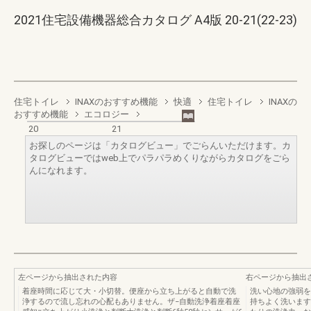
2021住宅設備機器総合カタログ A4版 20-21(22-23)
住宅トイレ
INAXのおすすめ機能
快適
住宅トイレ
INAXの
おすすめ機能
エコロジー
20
21
お探しのページは「カタログビュー」でごらんいただけます。カ
タログビューではweb上でパラパラめくりながらカタログをごら
んになれます。
左ページから抽出された内容
右ページから抽出
着座時間に応じて大・小切替。便座から立ち上がると自動で洗
洗い心地の強弱を
浄するので流し忘れの心配もありません。ザ−自動洗浄着座着座
持ちよく洗います