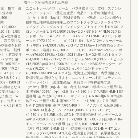
右ページから抽出された内容
ド価 格寸 法
ユニットレール4型〔ビーム：バフ研磨＃400、支柱：ステンレ
400笠木巾
スヘアーライン〕〈受注生産品〉商品コード呼称価格寸法
8,800〃
（m/m）重量（kg/本）部材必要数（ｎ=連続ｎスパンの場合）
中間
横断防止柵緑地維持柵車止めフロントタイプセンタータイプベ
―¥22,400〃
ンチタイプシングルタイプツインタイプＩタイプ支 柱NMG01フ
,250（ℓ）6.8端
ロントポールＬＳ¥56,800139.8φ×2.0t× 6516.6n+1NMG02フロ
1本入注 ●北海道と
ントポールＬＴ¥61,200 〃 × 6517.6n+1NMG04フロントポ
す。窓口受注品
ールＨＴ¥72,100 〃 ×1,12111.8n+1NMG12センターポール
AX発注をお願
Ｔ（中間）¥74,300139.8φ×2.0t×1,12111.8n―１NMG13センター
Lの寸法、割付
ポールＴ（端部）¥72,100 〃 ×1,12110.4２NMG21ベンチポ
ー〕＜窓口受注
ール¥76,600139.8φ×2.0t×1,32111.8n+1NMG24車止めＩタイプ
（kg/本）備
¥64,500139.8φ×2.0t×1,1219.0１ビームNMG31フロントＩビーム
用―¥65,900〃
¥18,20050φ×3.0t×1,9906.9２ｎ２ｎｎ２ｎNMG32センターＩビ
1,900〃19.2〃
ーム¥18,200 〃 ×1,8206.3２ｎLFH44エンドキャップ
1,047（ℓ）6.3
¥5,30050φ×3.0t0.5４４２４注 ◦北海道と沖縄は、表示価格より
×5.5/5.0（t）
5％割増しの価格となります。ユニットレール1型〔ステンレス
0ℓ＝1200.21
ヘアーライン〕〈受注生産品〉商品コード呼称価格寸法
しの価格となり
（m/m）重量（kg/本）備 考支 柱NMH01標準ベンチ柵用･基
口受注品につ
本 型¥56,10089.1（φ）×2.0（t）×1,360（l）7.4URB用NMH11防
だく際は、W・
護柵用･基 本 型¥56,100 〃 ×1,173（l）6.6URG用NMH02傾斜
ます。公共エク
地用ベンチ柵用･基 本 型¥64,400 〃 ×1,360（l）7.4URB用
C・KIF歩行者自
NMH12防護柵用･基 本 型¥64,400 〃 ×1,173（l）6.6URG用ビ
ームNMH41基本ビーム･２ｍ¥10,00050.0（φ）×1.5（t）
×1,980（l）3.6URB上段､URG上･下段用NMH51ベンチビーム２
ｍ¥18,70050.0（φ）×3.0（t）×1,980（l）7.0URB下段用NMH64
エンドビーム･ベンチ柵用（右）¥16,1001.6NMH61 〃 ･ 〃
（左）¥16,1001.6NMH62 〃 ･防護柵用 ¥15,4001.4NMH71エン
ドキャップ¥21,3001.04コ入注 ◦北海道と沖縄は、表示価格より
5％割増しの価格となります。公共エクステリア総合カタログ