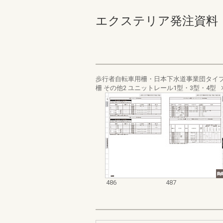
エクステリア発注資料 規格
歩行者自転車用柵・日本下水道事業団タイ
柵 その他2 ユニットレール1型・3型・4型
486
487