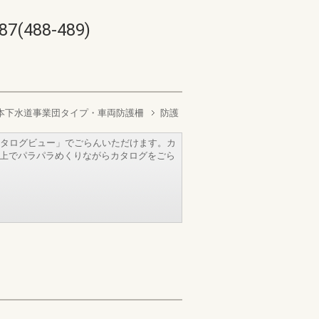
88-489)
本下水道事業団タイプ・車両防護柵
防護
タログビュー」でごらんいただけます。カ
b上でパラパラめくりながらカタログをごら