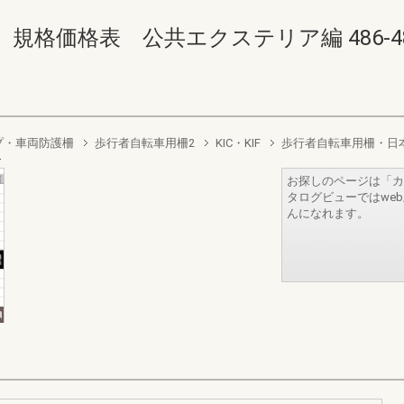
価格表 公共エクステリア編 486-487(4
プ・車両防護柵
歩行者自転車用柵2
KIC・KIF
歩行者自転車用柵・日
お探しのページは「カ
タログビューではwe
んになれます。