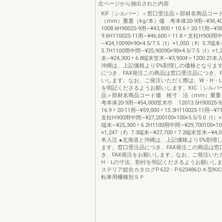
左ページから抽出された内容
KIF〔シルバー〕＜窓口受注品＞部材名商品コー
（mm）重量（kg/本）備 考本体20-9用―¥36,
1008.6H90025-9用―¥43,800〃10.6〃20-11用―¥3
9.6H110025-11用―¥46,600〃11.8〃支柱H900用
―¥24,10090×90×4.5/7.5（t）×1,050（ℓ）5.7端末
5.7H1100用中間―¥25,90090×90×4.5/7.5（t）×1
末―¥24,300〃6.8端末笠木―¥3,900ℓ＝1200.2
沖縄は、上記価格より5%割増しの価格となりま
につき、FAX発注この商品は窓口受注品につき、F
いします。なお、ご発注いただく際は、W・H・
を明記くださるようお願いします。KIC〔シルバ
品＞部材名商品コード価 格寸 法（mm）重量
考本体20-9用―¥54,000笠木巾 12013.5H90025-9
16.9〃20-11用―¥59,000〃15.3H110025-11用―¥7
支柱H900用中間―¥27,200100×100×5.5/5.0（t）×
端末―¥25,300〃6.2H1100用中間―¥29,700100×100
×1,247（ℓ）7.3端末―¥27,700〃7.2端末笠木―¥4,00
本入注 ●北海道と沖縄は、上記価格より5%割増
ます。窓口受注品につき、FAX発注この商品は窓
き、FAX発注をお願いします。なお、ご発注いた
H・Lの寸法、割付を明記くださるようお願いし
ステリア総合カタログP.622・P.623486ＤＫ型KI
転車用柵種別ＳＰ