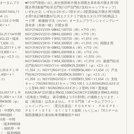
）オータムブラ
■POS門扉拾い出し表仕様部材片開き両開き扉本体片開き用1両
開き用2連接門柱吊元門柱12戸当門柱1支柱キャップキャップ｝
柱NGN11NGL11
いずれか2｝いずれか2ギボシ1型ギボシ2型貫抜錠片開き用1両開
54（l）
き用1合計梱包数67公共エクステリア総合カタログP.582商品コ
NGL13８Ｃ中間
ード呼 称価格寸法（m/m）オータムブラウンシャイングレー
400〃×〃
扉本体（本体一枚）片開き用
NGY21NGV2109−08¥42,100755（W）×710（H）
NGL2111Ｗ中間
NGY22NGV2210−08¥45,000855（W）×710（H）
22NGL22〃端末
NGY23NGV2309−11¥50,100755（W）×1,010（H）
1,604（l）
NGY24NGV2410−11¥54,300855（W）×1,010（H）両開き用
NGL2511ＰＬ中
NGY31NGV3118−08¥42,100808.6（W）×710（H）
19,800〃×〃
NGY32NGV3220−08¥45,000908.6（W）×710（H）
（φ）×2.3（t）
NGY33NGV3318−11¥50,100808.6（W）×1,010（H）
NGY34NGV3420−11¥54,300908.6（W）×1,010（H）連接門柱吊
元門柱NGY11NGV11Ｈ−800用¥29,20089.1（φ）×2.5（t）
NGL35８ＰＬ中
×1,354（l）NGY12NGV12Ｈ−1100用¥36,400〃×1,654（l）戸当
9,400〃×〃
門柱NGY01NGV01Ｈ−800用¥24,50089.1（φ）×2.5（t）
3（t）
×1,354（l）NGY02NGV02Ｈ−1100用¥31,500〃×1,654（l）支柱
キャップNGN61NGL61キャップ¥3,100１コ入NGN62NGL62ギボ
シ１型¥4,300〃NGN63NGL63ギボシ２型¥5,100〃貫抜錠
NGL4511ＰＬ中
KAN23KAP23片開き用¥32,100KCN23KCP23両開き用¥63,400注
1,000〃×〃3.8
◦北海道と沖縄は、表示価格より5％割増しの価格となります。◦
用¥3608（φ）
錠（南京錠）は含みません。ＰＯＳ門扉〔オータムブラウン・
60〃
シャイングレー〕〈受注生産品〉ＰＯＳＰＮ‐Ｉ・ＰＮ‐ＥＰＥ・
・中間¥1,700
ＰＥＩＦＩＳＴＥ・ＳＴＩＳＴＸ楽樹（らくじゅ）TXスチール
¥880傾斜：
製防護柵歩行者自転車用柵種別Ｐ463
・傾斜用・中間
6〃・端末¥880傾
ケット・傾斜用・中
54〃・端末¥880