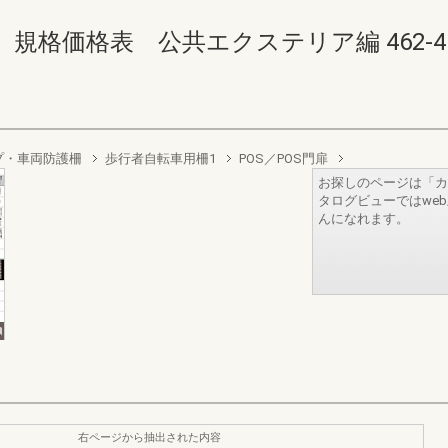
価格表 公共エクステリア編 462-463(4
プ・車両防護柵
歩行者自転車用柵1
POS／POS門扉
お探しのページは「カ
タログビューではwe
んになれます。
右ページから抽出された内容