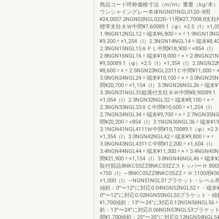
商品コード呼称価格寸法（m/m）重量（kg/本
ウンシャイングレー本体NGN01NGL0120−8用
¥24,0007.2NGN02NGL0220−11用¥27,7008.8支
標準支柱８Ｗ中間¥7,60089.1（φ）×2.5（t）×1,0
1.9NGN12NGL12〃端末¥6,800〃×〃1.9NGN13
¥9,200〃×1,254（l）2.3NGN14NGL14〃端末¥8,
2.3NGN15NGL15８ＰＬ中間¥18,900〃×854（l）
2.8NGN16NGL16〃端末¥18,000〃×〃2.8NGN21
¥9,50089.1（φ）×2.5（t）×1,354（l）2.5NGN
¥8,600〃×〃2.5NGN23NGL2311Ｃ中間¥11,000〃×
3.0NGN24NGL24〃端末¥10,100〃×〃3.0NGN25
間¥20,700〃×1,154（l）3.3NGN26NGL26〃端末¥
3.3NGN31NGL31縦溝付支柱８Ｗ中間¥8,90089.1
×1,054（l）2.3NGN32NGL32〃端末¥8,100〃×〃
2.3NGN33NGL33８Ｃ中間¥10,600〃×1,254（l）
2.7NGN34NGL34〃端末¥9,700〃×〃2.7NGN35
間¥20,200〃×854（l）3.1NGN36NGL36〃端末¥1
3.1NGN41NGL4111Ｗ中間¥10,70089.1（φ）×2.
×1,354（l）3.0NGN42NGL42〃端末¥9,800〃×〃
3.0NGN43NGL4311Ｃ中間¥12,200〃×1,604（l）
3.4NGN44NGL44〃端末¥11,300〃×〃3.4NGN45
間¥21,900〃×1,154（l）3.8NGN46NGL46〃端末¥2
取付部品8NKC03ZZ8NKC03ZZストッパーＨ:800
×750（l）—8NKC05ZZ8NKC05ZZ〃Ｈ:1100用¥3
×1,000（l）—NGN51NGL51ブラケット・レベル用
傾斜：0°〜12°に対応0.04NGN52NGL52〃・端末
0°〜12°に対応0.02NGN55NGL55ブラケット
¥1,700傾斜：13°〜24°に対応0.12NGN56NGL5
斜：13°〜24°に対応0.06NGN53NGL53ブラ
間¥1,700傾斜：25°〜35°に対応0.12NGN54NGL