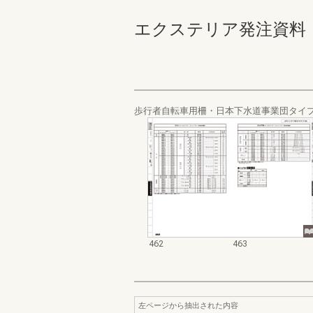
エクステリア発注資料 規格
歩行者自転車用柵・日本下水道事業団タイ
462
463
左ページから抽出された内容