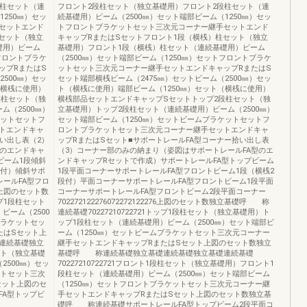
段柱セット（連
フロント2段柱セット（独立基礎用）フロント2段柱セット（連
250㎜）セッ
続基礎用）ビーム（2500㎜）セット端部ビーム（1250㎜）セッ
セットエンド
トフロントブラケットセット三次元コーナー継手セットエンド
セット（独立
キャップRまたはSセットフロント1段（横桟）柱セット（独立
礎用）ビーム
基礎用）フロント1段（横桟）柱セット（連続基礎用）ビーム
フロントブラケ
（2500㎜）セット端部ビーム（1250㎜）セットフロントブラケ
ップRまたはS
ットセット三次元コーナー継手セットエンドキャップRまたはS
500㎜）セッ
セット端部横桟ビーム（2475㎜）セットビーム（2500㎜）セッ
（横桟に使用）
ト（横桟に使用）端部ビーム（1250㎜）セット（横桟に使用）
段柱セット（独
横桟部品セットエンドキャップSセットトップ2段柱セット（独
ム（2500㎜）
立基礎用）トップ2段柱セット（連続基礎用）ビーム（2500㎜）
ケットセットフ
セット端部ビーム（1250㎜）セットビームブラケットセットフ
トエンドキャ
ロントブラケットセット三次元コーナー継手セットエンドキャ
い出し表（2）
ップRまたはSセット■サポートレールFA型コーナー拾い出し表
型のエンドキャ
（3）コーナー部のみの納まり（姿図はサポートレールFA型のエ
ビーム1段傾斜
ンドキャップRセットで作成）サポートレールFA型トップビーム
段付）傾斜サポ
1段平面コーナーサポートレールFA型フロントビーム1段（横桟2
レールFA型フロ
段付）平面コーナーサポートレールFA型フロントビーム1段平面
266上図のセット数
コーナーサポートレールFA型フロントビーム2段平面コーナー
ップ1段柱セット
702272122276072272122276上図のセット数独立基礎呼 称
ビーム（2500
連続基礎70227210722721トップ1段柱セット（独立基礎用）ト
ブラケットセッ
ップ1段柱セット（連続基礎用）ビーム（2500㎜）セット端部ビ
たはSセット上
ーム（1250㎜）セットビームブラケットセット三次元コーナー
連続基礎独立
継手セットエンドキャップRまたはSセット上図のセット数独立
セット（独立基礎
基礎呼 称連続基礎独立基礎連続基礎独立基礎連続基礎
2500㎜）セッ
70227210722721フロント1段柱セット（独立基礎用）フロント1
ットセット三次
段柱セット（連続基礎用）ビーム（2500㎜）セット端部ビーム
セット上図のセ
（1250㎜）セットフロントブラケットセット三次元コーナー継
A型トップビ
手セットエンドキャップRまたはSセット上図のセット数独立基
礎呼 称連続基礎サポートレールFA型トップビーム2段平面コ