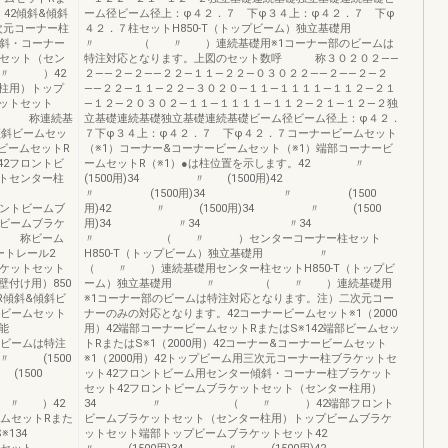
）42傾斜&傾斜
ーム径ビーム径上：φ４２．７ 下φ３４上：φ４２．７ 下φ
三次元コーナー柱
４２．７柱セットH850-T（トップビーム）独立基礎用
傾斜・コーナー
〃 （ 〃 ）連続基礎用※1コーナー部のビームは
トセット（セン
特注対応となります。上図のセット数呼 称３０２０２――
 ）42
２――２―２――２２―１１―２２―０３０２２――２――２―２
柱用）トップ
――２２―１１―２２―３０２０―１１―１１１１―１１２―２１
ットセット
―１２―２０３０２―１１―１１１１―１１２―２１―１２―２独
立基礎呼 称連続基
立基礎連続基礎独立基礎連続基礎ビーム径ビーム径上：φ４２．
傾斜ビームセッ
７下φ３４上：φ４２．７ 下φ４２．７コーナービームセット
部ビームセットR
（※1）コーナー&コーナービームセット（※1）端部コーナービ
42フロントビ
ームセットR（※1）●は柱位置を示します。42 〃
トセンター柱
(1500用)34 〃 (1500用)42
用
〃 (1500用)34 〃 (1500
トビームブ
用)42 〃 (1500用)34 〃 (1500
トビームブラケ
用)34 〃34 〃34
呼 称ビーム
〃 （ 〃 ）センターコーナー柱セット
ポートレール2
H850-T（トップビーム）独立基礎用 〃
ラケットセット
（ 〃 ）連続基礎用センター柱セットH850-T（トップビ
付け用）850
ーム）独立基礎用 〃 （ 〃 ）連続基礎用
R傾斜&傾斜ビ
※1コーナー部のビームは特注対応となります。注）二次元コー
斜ビームセット
ナーのみの対応となります。42コーナービームセット※1（2000
能
用）42端部コーナービームセットRまたはS※142端部ビームセッ
ー・傾斜部のビームは特注
トRまたはS※1（2000用）42コーナー&コーナービームセット
〃 (1500
※1（2000用）42トップビーム用三次元コーナー柱ブラケットセ
1500
ット42フロントビーム用センター傾斜・コーナー柱ブラケット
)34
セット42フロントビームブラケットセット（センター柱用）
〃 ）42
34 〃 （ 〃 ）42端部フロント
ームセットRまた
ビームブラケットセット（センター柱用）トップビームブラケ
はS※134
ットセット端部トップビームブラケットセット42