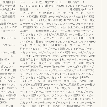
3）傾斜部［セ
サポートレール2型・3型フロントビーム1段平面コーナー
元コーナー継
501111212051111212柱セットH800-F（フロントビーム）独立
ール2型のRエ
基礎用 〃 （ 〃 ）連続基礎用42コーナ
トビーム）独立
ービームセット※1（2000用）42コーナー&コーナービームセッ
続基礎用
ト※1（2000用）42端部コーナービームセットRまたはS※142端
セット
部ビームセットRまたはS（2000用）42フロントビーム用三次元
2端部ビームセ
コーナー柱ブラケットセット42フロントビームブラケットセッ
たはＳ（1500
ト42端部フロントビームブラケットセット上図のセット数独立
コーナービ
基礎呼 称連続基礎フロントビーム用三次元コーナー柱ブ
ラケットセットフロントビーム用三次元コーナー柱ブラケット
トビーム
セットフロントビームブラケットセット柱セットH800-F（フロ
4
ントビーム）柱セットH800-F（フロントビーム）柱セットH800-
ムブラケッ
T（トップビーム）柱セットH850-T（トップビーム）コーナー
34 〃
柱セットH800-T（トップビーム）端部フロントビームブラケッ
・コーナー柱
トセットコーナービームセット（※1）端部コーナービームセッ
 42・
トR（※1）●は柱位置を示します。●は柱位置を示します。●は柱
用）42・
位置を示します。端部ビームセットRコーナー&コーナービーム
トレール
セット（※1）三次元コーナー可能三次元コーナー可能三次元コ
・縦Uエンド
ーナー可能三次元コーナー可能サポートレール2型・3型トップ
1̶1111111111̶1上図
ビーム1段平面コーナートップビーム用三次元コーナー柱ブラケ
連続基礎ビー
ットセットトップビームブラケットセット端部トップビームブ
34フロントビー
ラケットセット端部ビームセットRコーナー柱セットH850-
トビームブラ
T（トップビーム）注）注）注）注）サポートレール2型・3型ト
50-F（フロ
ップビーム2段平面コーナートップビーム用三次元コーナー柱ブ
ンド・支柱エン
ラケットセットフロントビーム用三次元コーナー柱ブラケット
セットRフロン
セットトップビームブラケットセットフロントビームブラケッ
セット傾斜縦U
トセット端部トップビームブラケットセット端部フロントビー
650三次元コ
ムブラケットセット端部コーナービームセットR（※1）端部ビー
500
ムセットRコーナー&コーナービームセット（※1）コーナービー
(1500
ムセット（※1）※1コーナー部のビームは特注対応となります。