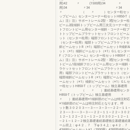
用)42 〃 (1500用)34 〃 (1
用)34 〃34 〃
〃 （ 〃 ）センター柱セットH85
ップビーム）センターコーナー柱セットH850-T
ム）注）注）サポートレール2型・3型センター
ビーム2段傾斜トップビーム用三次元コーナー柱
トフロントビーム用センター傾斜・コーナー柱ブ
トトップビームブラケットセットフロントビーム
ット（センター柱用）端部フロントビームブラケ
（センター柱用）端部トップビームブラケットセッ
斜ビームセットR（※1）端部ビームセットR傾斜
ット（※1）傾斜ビームセット（※1）G.L.センター
F（フロントビーム）センター柱セットH800-F
ム）注）注）サポートレール2型・3型センター
トビーム1段傾斜フロントビーム用センター傾斜
ラケットセットフロントビームブラケットセット
用）端部フロントビームブラケットセット（センタ
端部傾斜ビームセットR（※1）端部ビームセット
ームセット（※1）傾斜ビームセット（※1）G.L.
ー柱セットH850-T（トップビーム）独
〃 （ 〃 ）連続基礎用センター
H850-T（トップビーム）独立基礎
〃 ）連続基礎用※1傾斜部のビームは特注対応
※1傾斜部のビームは特注対応となります。呼
ット数３０２０３――３――３―３――２２―１１
２３――３――３―３――２２―１１―２２―３０
１２―１２２―２１―１２―２０３０２―１２―１
―２１―１２―２独立基礎連続基礎独立基礎連続
ーム径上：φ４２．７ 下φ３４上：φ４２．７
42傾斜ビームセット※1（2000用）42端部傾斜