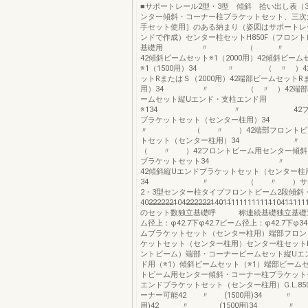
■サポートレール2型・3型 傾斜 拾い出し表（
ンター傾斜・コーナー柱ブラケットセット、三次
手セット使用］のある納まり（姿図はサポートレ
ンドで作成）センター柱セットH850F（フロン
基礎用 〃 （ 〃 ）連
42傾斜ビームセット※1（2000用）42傾斜ビーム
※1（1500用）34 〃 （ 〃 ）4
ットRまたはＳ（2000用）42端部ビームセットRま
用）34 〃 （ 〃 ）42端部・
ームセット縦Uエンド・支柱エンド用
※134 〃 42フロン
ブラケットセット（センター柱用）3
〃 （ 〃 ）42端部フロントビー
トセット（センター柱用）
（ 〃 ）42フロントビーム用センター傾斜
ブラケットセット34 〃
42傾斜縦Uエンドブラケットセット（センター柱
34 〃 （ 〃 ）サポー
2・3型センター柱タイプフロントビーム2段傾斜
402̶̶2̶̶2̶2̶2̶2̶1̶042̶̶2̶̶2̶2̶2̶2̶1̶40̶11̶1111111111̶104̶1
のセット数独立基礎呼 称連続基礎独立基礎
ム径上：φ42.7下φ42.7ビーム径上：φ42.7下φ
ムブラケットセット（センター柱用）端部フロン
ケットセット（センター柱用）センター柱セットH8
ントビーム）端部・コーナービームセット縦Uエ
ド用（※1）傾斜ビームセット（※1）端部ビーム
トビーム用センター傾斜・コーナー柱ブラケット
エンドブラケットセット（センター柱用）G.L.850
ーナー可能42 〃 (1500用)34 〃 (1
用)42 〃 (1500用)34 〃 