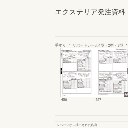
エクステリア発注資料 規格
手すり
サポートレール1型・2型・3型
456
457
左ページから抽出された内容