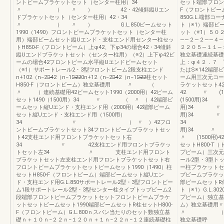
ントビームブラケットセット（センター柱用）34
セット端部フロン
〃 （ 〃 ） 42・42傾斜縦Uエン
F（フロントビーム
ドブラケットセット（センター柱用）42・34
850G.L.端部
〃 （ 〃 ） G.L.850ビームセット
ト（※1）端部ビ
1990（1490）フロントビームブラケットセット（センター柱
ット（※1）５０
用）端部ビームセット縦Uエンド・支柱エンド用センター柱セッ
――２―２――４
トH850-F（フロントビーム）上φ42、下φ34の場合42・34傾斜
２２０５―１１―
縦Uエンドブラケットセット（センター柱用）（※2）上下φ42ビ
独立基礎連続基礎
ームの場合42フロントビーム水平縦Uエンドビームセット
上：φ４２．７ 
（※1）サポートレール2・3型フロントビーム2段支柱エンド
たはS※142端部ビ
n+102（n−2）̶̶4̶̶2（n−1）̶2̶2̶0n+12（n−2）̶̶4̶̶2（n−1）̶2̶2̶柱セット
ーム用三次元コー
H850-F（フロントビーム）独立基礎用 〃 （
ラケットセット4
〃 ）連続基礎用42ビームセット1990（2000用）42ビーム
42 〃 (1
セット1490（1500用）34 〃 （ 〃 ）42端部ビ
(1500用)3
ームセット縦Uエンド・支柱エンド用（2000用）42端部ビーム
用)34 〃 
セット縦Uエンド・支柱エンド用（1500用）
用)34 〃
34 〃 （ 〃 ）42フロ
34 〃3
ントビームブラケットセット34フロントビームブラケットセッ
用)34 〃 (
ト42支柱エンド用フロントブラケットセット右
〃 (1500用)
34 〃 42支柱エンド用フロントブラケッ
セットH800-T
トセット左34 〃 支柱エンド用フロント
プビーム）三次元
ブラケットセット左支柱エンド用フロントブラケットセット右
ール2型・3型ト
フロントビームブラケットセットビームセット1990（1490）柱
ー柱ブラケットセ
セットH850-F（フロントビーム）端部ビームセット縦Uエン
プビームブラケッ
ド・支柱エンド用G.L.850サポートレール2型・3型フロントビー
部ビームセットR
ム1段サポートレール2型・3型センター柱タイプトップビーム2
ト（※1）G.L.302
段端部フロントビームブラケットセットフロントビームブラケ
プビーム）独立基
ットセットビームセット1990端部ビームセットR柱セットH800-
ム）独立基礎
F（フロントビーム）G.L.800ｎスパン当たりのセット数独立基
〃 （ 〃
礎ｎ＋１０ｎ−２２ｎ−１２０ｎ＋１ｎ−２２ｎ−１２連続基礎柱
独立基礎呼 称