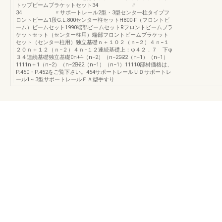
トップビームブラケットセット34 〃
34 〃サポートレール2型・3型センター柱タイプフ
ロントビーム1段G.L.800センター柱セットH800-F（フロントビ
ーム）ビームセット1990端部ビームセットRフロントビームブラ
ケットセット（センター柱用）端部フロントビームブラケット
セット（センター柱用）独立基礎ｎ＋１０２（ｎ−２）４ｎ−１
２０ｎ＋１２（ｎ−２）４ｎ−１２連続基礎上：φ４２．７ 下φ
３４連続基礎独立基礎0n+1̶（n−2）（n−2）̶22（n−1）（n−1）
1111n＋1（n−2）（n−2）̶22（n−1）（n−1）11110̶部材価格は、
P.450・P.452をご覧下さい。454サポートレールＵＤサポートレ
ール1～3型サポートレールＦＡ型手すり