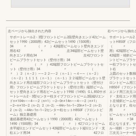
左ページから抽出された内容
右ページから抽出
サポートレール2・3型フロントビーム2段壁向きエンド42ビーム
サポートレール2
セット1990（2000用）42ビームセット1490（1500用）
ットH850F
34 〃 （ 〃 ）42端部ビームセット壁向きエンド
（ 〃 ）連続
用右42 〃 左34端部ビームセット壁
用）42端部ビー
向きエンド用右34 〃 左42フロント
42端部・傾斜ビ
ビームブラケットセット（壁付け用）34
ントビームブラケ
〃 （ 〃 ）42端部フロントビームブラケットセ
ー柱ブラケットセ
ット（壁付け用）34 〃 （
ト右 〃 左
〃 ）２（ｎ−２）――２２―−２（ｎ−１）―４――（ｎ−２）
上図のセット数
（ｎ−２）１１１１（ｎ−１）（ｎ−１）２２端部ビームセット壁
ブラケットセット
向きエンド用左端部フロントビームブラケットセット（壁付け
ロントビーム用三
用）フロントビームブラケットセット（壁付け用）端部ビーム
H850-F（フ
セット壁向きエンド用右ビームセット1990（1490）G.L.850サポ
エンド用三次元コ
ートレール2・3型センター柱タイプフロントビーム2段縦Uエン
ド・支柱エンド用
ドn+104n――4――2（n+1）―2―0n+14n――4――2（n+1）
ト左傾斜ビームセッ
―2―n+10―2（n−2）2（n−2）―44n−1n−1―20n+1―2（n−2）
となります。柱セ
2（n−2）―44n−1n−1―2センター柱セットH850F（フロントビ
用 〃 （
ーム）独立基礎用 〃 （ 〃 ）
ビームセット
連続基礎用42ビームセット1990（2000用）42ビームセット
34 〃3
1490（1500用）34 〃 （ 〃 ）42フロントビーム
応となります。サ
水平縦Uエンドビームセット42端部ビームセット縦Uエンド・支
ル∼傾斜・コー
柱エンド用34 〃 42フロ
三次元コーナー柱