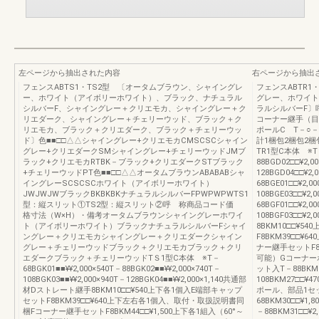
左ページから抽出された内容
右ページから抽出
フェンスABTS1・TS2型 〔オータムブラウン、シャイングレ
フェンスABTR1
ー、ホワイト（アイボリーホワイト）、ブラック、ナチュラル
グレー、ホワイト
シルバーF、シャイングレー＋クリエモカ、シャイングレー＋ク
ラルシルバーF〕
リエダーク、シャイングレー＋チェリーウッド、ブラック＋ク
コーナー継手（目
リエモカ、ブラック＋クリエダーク、ブラック＋チェリーウッ
ポールC T－○
ド〕色■■□□△△シャイングレー+クリエモカCMSCSCシャイン
計1梱包2梱包2
グレー+クリエダークSMシャイングレー+チェリーウッドJMブ
TR1型C本体 ※T－6
ラック+クリエモカRTBK－ブラック+クリエダークSTブラック
88BGD02□□¥2,0
+チェリーウッドPT色■■□□△△オータムブラウンABABABシャ
128BGD04□□¥2
イングレーSCSCSCホワイト（アイボリーホワイト）
68BGE01□□¥2,0
JWJWJWブラックBKBKBKナチュラルシルバーFPWPWPWTS1
108BGE03□□¥2
型：縦スリット①TS2型：縦スリット②呼 称商品コード価
68BGF01□□¥2,0
格寸法（W×H）・備考オータムブラウンシャイングレーホワイ
108BGF03□□¥
ト（アイボリーホワイト）ブラックナチュラルシルバーFシャイ
8BKM10□□¥5
ングレー＋クリエモカシャイングレー＋クリエダークシャイン
F8BKM39□□
グレー＋チェリーウッドブラック＋クリエモカブラック＋クリ
ナー継手セットF8B
エダークブラック＋チェリーウッドTＳ1型C本体 ※T－
可能）Gコーナーポ
68BGK01■■¥¥2,000×540T－88BGK02■■¥¥2,000×740T－
ット入T－88BKM
108BGK03■■¥¥2,000×940T－128BGK04■■¥¥2,000×1,140共通部
108BKM27□□¥
材Dストレート継手8BKM10□□¥540上下各1個入E端部キャップ
ポール、部品1セ
セットF8BKM39□□¥640上下左右各1個入、取付・取扱説明書同
68BKM30□□¥
梱Fコーナー継手セットF8BKM44□□¥1,500上下各1組入（60°～
－88BKM31□□