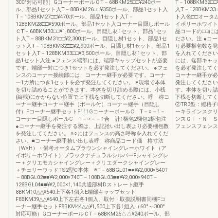
300°対応可能）GコーナーポールＣT－68BKM25□□¥240ポー
T－108BKM32
ル、部品1セット入T－88BKM26□□¥350ポール、部品1セット入
入T－128BKM3
T－108BKM27□□¥470ポール、部品1セット入T－
ト入色□□オータ
128BKM28□□¥590ポール、部品1セット入コーナー目隠しポール
イボリーホワイト
ＣT－68BKM30□□¥1,800ポール、目隠し材1セット、部品1セッ
品コードの□□に
ト入T－88BKM31□□¥2,300ポール、目隠し材1セット、部品1セ
ださい。注 ●コ
ット入T－108BKM32□□¥2,900ポール、目隠し材1セット、部品1
り必要梱包数を発
セット入T－128BKM33□□¥3,500ポール、目隠し材1セット、部
を入れてください
品1セット入注 ●フェンス端部には、端部キャップセットが必要
には、端部キャッ
です。端部一対につき1セットを必ず発注してください。 ●フェ
を必ず発注してく
ンスのコーナー接続部には、コーナー継手が必要です。コーナ
コーナー継手が必
ー1カ所につき1セットを必ず発注してください。 ※現場で本体
発注してください
を切り詰めることができます。本体を切り詰める際には、小桟
す。本体を切り詰
(縦桟)にかからない位置で上下桟を切断してください。呼 称コ
下桟を切断してく
ーナー継手コーナー継手（ポール付）コーナー継手（目隠し
②TR3型：縦格子
付）Fコーナー継手セットF111GコーナーポールC T－○－1－
ーキラインスクリ
コーナー目隠しポールC T－○－－1合 計1梱包2梱包2梱包注
ンスＧＩ・ＮＩ
●コーナー継手を発注する際は、上記拾い出し表より必要梱包数
フェンスフェンス
を発注してください。 ※○にはフェンスの高さ呼称を入れてくだ
さい。■コーナー継手拾い出し表呼 称商品コード価 格寸法
（W×H）・備考オータムブラウンシャイングレーホワイト（ア
イボリーホワイト）ブラックナチュラルシルバーFシャイングレ
ー＋クリエモカシャイングレー＋クリエダークシャイングレー
＋チェリーウッドTS2型C本体 ※T－68BGL01■■¥¥2,000×540T
－88BGL02■■¥¥2,000×740T－108BGL03■■¥¥2,000×940T－
128BGL04■■¥¥2,000×1,140共通部材Dストレート継手
8BKM10△△¥540上下各1個入E端部キャップセット
F8BKM39△△¥640上下左右各1個入、取付・取扱説明書同梱Fコ
ーナー継手セットF8BKM44△△¥1,500上下各1組入（60°～300°
対応可能）GコーナーポールＣT－68BKM25△△¥240ポール、部