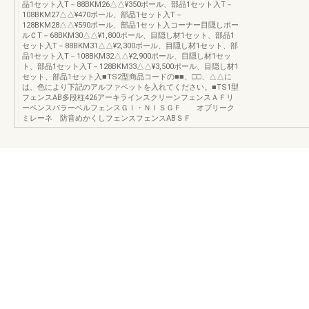
品1セット入T－88BKM26△△¥350ポール、部品1セット入T－
108BKM27△△¥470ポール、部品1セット入T－
128BKM28△△¥590ポール、部品1セット入コーナー目隠しポー
ルＣT－68BKM30△△¥1,800ポール、目隠し材1セット、部品1
セット入T－88BKM31△△¥2,300ポール、目隠し材1セット、部
品1セット入T－108BKM32△△¥2,900ポール、目隠し材1セッ
ト、部品1セット入T－128BKM33△△¥3,500ポール、目隠し材1
セット、部品1セット入■TS2型商品コードの■■、□□、△△に
は、色により下記のアルファベットを入れてください。■TS1型
フェンスAB多段柱426アーキラインスクリーンフェンスＡＦリ
ーベンスパラーベルフェンスＧＩ・ＮＩＳＧＦ オブリーク
ミレーネ 防音めかくしフェンスフェンスABＳＦ