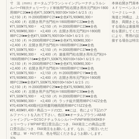
寸 法（mm）オータムブラウンシャイングレーナチュラルシ
本体右開き門扉本
ルバーF柿渋チェリーウッド単独用門柱右開き用吊元門柱H-1800
ＡＦリーベンス
用8BPC20■■全色¥71,500¥75,900100×160×1.6/2.5（t）
リークミレーネ 
×2,150（ℓ）H-2000用8BPC21■■全色¥75,900¥80,300〃
海道と沖縄は、上
×2,400（ℓ）右開き用戸当門柱H-1800用8BPC22■■全色
開き、両開きとも
¥71,500¥75,900〃 ×2,150（ℓ）H-2000用8BPC23■■全色
する場合は連接用
¥75,900¥80,300〃 ×2,400（ℓ）左開き用吊元門柱H-1800用
柱を選択してくだ
8BPC24■■全色¥71,500¥75,900100×160×1.6/2.5（t）
により、専用の設
×2,150（ℓ）H-2000用8BPC25■■全色¥75,900¥80,300〃
接する場合は特注
×2,400（ℓ）左開き用戸当門柱H-1800用8BPC26■■全色
¥71,500¥75,900〃 ×2,150（ℓ）H-2000用8BPC27■■全色
¥75,900¥80,300〃 ×2,400（ℓ）連接用門柱右開き用吊元門柱H-
1800用8BPC16■■全色¥71,500¥75,900100×160×1.6/2.5（t）
×2,150（ℓ）H-2000用8BPC17■■全色¥75,900¥80,300〃
×2,400（ℓ）右開き用戸当門柱H-1800用8BPC18■■全色
¥71,500¥75,900〃 ×2,150（ℓ）H-2000用8BPC19■■全色
¥75,900¥80,300〃 ×2,400（ℓ）左開き用吊元門柱H-1800用
8BPC28■■全色¥71,500¥75,900100×160×1.6/2.5（t）
×2,150（ℓ）H-2000用8BPC29■■全色¥75,900¥80,300〃
×2,400（ℓ）左開き用戸当門柱H-1800用8BPC30■■全色
¥71,500¥75,900〃 ×2,150（ℓ）H-2000用8BPC31■■全色
¥75,900¥80,300〃 ×2,400（ℓ）ラッチ錠片開用8BPC14ZZ全色
¥70,400¥70,400取付説明書同梱両開用8BPC15ZZ全色
¥81,400¥81,400〃商品コードの□□、■■には、色により下記のア
ルファベットを入れて下さい。色□□■■オータムブラウンABAB
シャイングレーSCSCナチュラルシルバーFVNPW柿渋KBKBチ
ェリーウッドWPWP窓口受注品につき、FAX発注この商品は窓
口受注品につき、FAX発注をお願いします。なお、ご発注いただ
く際は、W・Hの寸法、色を明記くださるようお願いします。
376