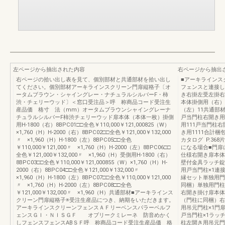
左ページから抽出された内容
右ページから抽出
右ページの拾い出し表を見て、個別部材と共通部材を拾い出し
■アーキラインス
てください。個別部材アーキラインスクリーン門扉縦格子〔オ
フェンスと連接し
ータムブラウン・シャイングレー・ナチュラルシルバーF・柿
き右掛左受左掛右
渋・チェリーウッド〕＜窓口受注品＞呼 称商品コード受注生
本体掛側用（右）
産品価 格寸 法（mm）オータムブラウンシャイングレーナ
（左）11共通部材
チュラルシルバーF柿渋チェリーウッド扉本体（本体一枚）掛側
戸当門柱右開き用
用H-1800（右）8BPC01□□全色￥110,000￥121,000825（W）
用111戸当門柱右
×1,760（H）H-2000（右）8BPC02□□全色￥121,000￥132,000
き用1111合計梱
〃 ×1,960（H）H-1800（左）8BPC05□□全色
カタログ P.3
￥110,000￥121,000〃 ×1,760（H）H-2000（左）8BPC06□□
になる場合■門扉
全色￥121,000￥132,000〃 ×1,960（H）受側用H-1800（右）
仕様右開き扉本体
8BPC03□□全色￥110,000￥121,000855（W）×1,760（H）H-
壁付金具ラッチ錠
2000（右）8BPC04□□全色￥121,000￥132,000〃
用戸当門柱×1連
×1,960（H）H-1800（左）8BPC07□□全色￥110,000￥121,000
縁セット単独用門
〃 ×1,760（H）H-2000（左）8BPC08□□全色
同梱）単独用門柱
￥121,000￥132,000〃 ×1,960（H）共通部材■アーキラインス
右開き掛け扉本体
クリーン門扉縦格子※受注生産品につき、納期をいただきます。
（門柱に同梱）右
アーキラインスクリーンフェンスＡＦリーベンスパラーベルフ
用吊元門柱×1門
ェンスＧＩ・ＮＩＳＧＦ オブリークミレーネ 防音めかく
戸当門柱×1ラッ
しフェンスフェンスABＳＦ呼 称商品コード受注生産品価 格
柱左開き用吊元門