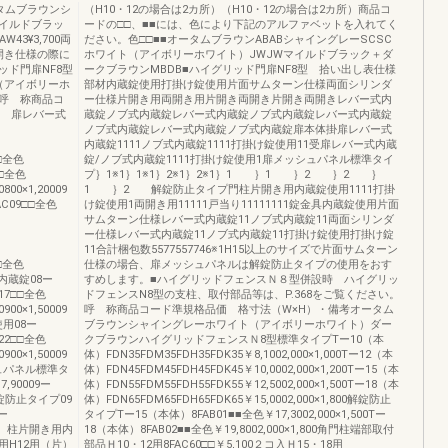
タムブラウンシ
（H10・12の場合は2カ所）（H10・12の場合は2カ所）商品コ
イルドブラッ
ードの□□、■■には、色により下記のアルファベットを入れてく
43¥3,700両
ださい。色□□■■オータムブラウンABABシャイングレーSCSC
※外開き仕様の際に
ホワイト（アイボリーホワイト）JWJWマイルドブラック＋ダ
ド門扉NF8型
ークブラウンMBDB■ハイグリッド門扉NF8型 拾い出し表仕様
（アイボリーホ
部材内蔵錠使用打掛け錠使用片面サムターン仕様両面シリンダ
呼 称商品コ
ー仕様片開き用両開き用片開き両開き片開き両開きレバー式内
掛 扉レバー式
蔵錠ノブ式内蔵錠レバー式内蔵錠ノブ式内蔵錠レバー式内蔵錠
ノブ式内蔵錠レバー式内蔵錠ノブ式内蔵錠扉本体掛扉レバー式
内蔵錠1111ノブ式内蔵錠1111打掛け錠使用11受扉レバー式内蔵
□□全色
錠/ノブ式内蔵錠1111打掛け錠使用1扉メッシュパネル標準タイ
□□全色
プ｝1※1｝1※1｝2※1｝2※1｝1 ｝1 ｝2 ｝2 ｝
800×1,20009
1 ｝2 解錠防止タイプ門柱片開き用内蔵錠使用1111打掛
FAC09□□全色
け錠使用1両開き用11111戸当り11111111錠金具内蔵錠使用片面
サムターン仕様レバー式内蔵錠11ノブ式内蔵錠11両面シリンダ
ー仕様レバー式内蔵錠11ノブ式内蔵錠11打掛け錠使用打掛け錠
11合計梱包数5577557746※1H15以上のサイズで片面サムターン
□□全色
仕様の場合、扉メッシュパネルは解錠防止タイプの使用をおす
式内蔵錠08ー
すめします。■ハイグリッドフェンスＮ８型併設時 ハイグリッ
C17□□全色
ドフェンスN8型の支柱、取付部品等は、P.368をご覧ください。
900×1,50009
呼 称商品コード準規格品価 格寸法（W×H）・備考オータム
錠使用08ー
ブラウンシャイングレーホワイト（アイボリーホワイト）ダー
C22□□全色
クブラウンハイグリッドフェンスＮ8型標準タイプTー10（本
900×1,50009
体）FDN35FDM35FDH35FDK35￥8,1002,000×1,000Tー12（本
ッシュパネル標準タ
体）FDN45FDM45FDH45FDK45￥10,0002,000×1,200Tー15（本
7,90009ー
体）FDN55FDM55FDH55FDK55￥12,5002,000×1,500Tー18（本
00解錠防止タイプ09
体）FDN65FDM65FDH65FDK65￥15,0002,000×1,800解錠防止
ー
タイプTー15（本体）8FAB01■■全色￥17,3002,000×1,500Tー
用門 柱片開き用内
18（本体）8FAB02■■全色￥19,8002,000×1,800角門柱端部取付
00用H12用（片）
部品Ｈ10・12用8FAC60□□￥5,100２コ入Ｈ15・18用