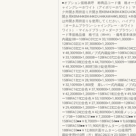
■オプション規格表呼 称商品コード価 格オー
ャイングレーホワイト（アイボリーホワイト）マ
ク外開き用持送り片開き用KBM43KBK43KDU43KAW
開き用KBM44KBK44KDU44KAW44¥5,800注 
は外開き用持送りを使用してください。ハイグリッ
〔オータムブラウン･シャイングレー・ホワイト
ワイト）・マイルドブラック＋ダークブラウン〕
ード準規格品価 格寸法（W×H）・備考扉本体
内蔵錠08ー108FAC01□□￥33,100800×1,00008ー
128FAC02□□￥37,300800×1,20009ー
158FAC03□□￥44,700900×1,50009ー188FAC04
￥48,300900×1,800ノブ式内蔵錠08ー108FAC06
￥33,100800×1,00008ー128FAC07□□全色￥37,300
ー158FAC08□□全色￥44,700900×1,50009ー188
￥48,300900×1,800打掛け錠使用08ー
108FAC11□□￥21,400800×1,00008ー
128FAC12□□￥23,500800×1,20009ー
158FAC13□□￥28,900900×1,50009ー188FAC14
￥32,100900×1,800受 扉レバー式内蔵錠 ノブ
108FAC16□□全色￥37,900800×1,00008ー128FA
￥42,200800×1,20009ー158FAC18□□全色￥49,500
ー188FAC19□□全色￥53,100900×1,800打掛け
108FAC21□□全色￥27,300800×1,00008ー128FA
￥29,400800×1,20009ー158FAC23□□全色￥38,500
ー188FAC24□□全色￥42,800900×1,800扉メ
イプ08ー108FAC51■■￥7,20008ー128FAC52■■￥
158FAC53■■￥8,70009ー188FAC54■■￥9,6
ー158FAC58■■￥11,900片面サムターン仕様用09
188FAC59■■￥12,800片面サムターン仕様
蔵錠使用H10用（片）8FAC26□□￥23,500H:1,0