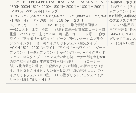
FFD75FFD85FRD47FRD48FVS31FVS32FVS33FVS34FVS35FVS36FNS06FFE75FFE
ハイグリッドフェ
1800H-2000H-1800H-2000H-1800用H-2000用H-1800用H-2000用
〔ホワイト（アイ
H-1800用H-2000用小口キャップ
ムブラウン・シャ
￥19,200￥21,200￥4,600￥5,000￥4,000￥4,500￥3,300￥3,700￥6,200￥8,000￥32012
5％割増しの価格
×1,785（Ｈ） 〃×1,985（Ｈ）50.8（φ）×2.3（t）
公共エクステリア総
×2,112（ℓ） 〃 ×2,312（ℓ）──取付説明書同梱〃
ェンスNA型門扉
──23コ入本 体支 柱部 品取付部品中間部端部コーナー部
用1両開用2門柱
重量（kg/本）寸 法（ｍ／ｍ）商 品 コ ー ド呼 称ホ
34357ＨＧＮ
ワイト（アイボリーホワイト）ダークブラウンオータムブラウ
グリッドフェンス
ンシャイングレー価 格ハイグリッドフェンス剣先タイプ
ッド門扉ＮF８型
HGK-H-1800～2000〔ホワイト（アイボリーホワイト）・ダーク
ブラウン・オータムブラウン・シャイングレー〕■ハイグリッド
フェンス剣先タイプ フェンス拾い出し例コーナー部を含む8m
の場合取付部品部）本体支支柱＋取付部品 （コーナー
部）●北海道と沖縄は、上記価格より5％割増しの価格となりま
す。注ＨＧＮＡＨＧＫシリンダー錠対応門扉の発注についてハ
イグリッドフェンスＮ８型・ＵＦ８型グリッドフェンスハイグ
リッド門扉ＮF８型・N８型