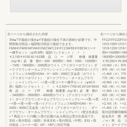
左ページから抽出された内容
右ページから抽出
356●T字接続の場合●Y字接続の場合下表の部材が必要です。中
FFQ21FFQ22FFQ
間部取付部品＋端部取付部品で接続できます。
1010-1009-1210-1
FMW41FMW34FVM41FMZ34FCZ41FCZ34FBE41FBE34コーナ
1018-1220-1218-
ー継手セット（φ50.8用）端部バンドセット（ 〃 ）
用H-1500用H-180
￥2,100￥6100.60.1623商 品 コ ー ド呼 称価 格重量
1800用H-200
（kg/本）必 要 数H－600・800用H－900・1000・1200用H
￥39,200￥39,30
－1500・1800用H－2000用ホワイト（アイボリーホワイト）ダ
×0,960（Ｈ）87
ークブラウンオータムブラウンシャイングレー2629212ハイグリ
870（W）×1,16
ッドフェンスNA型HGNA－H－600～2000三叉金具〔ホワイト
×1,460（Ｈ）77
（アイボリーホワイト）・ダークブラウン・オータムブラウ
770（W）×1,96
ン・シャイングレー〕─○受─○受コーナー継手セット（φ60.5
×0,960（Ｈ）92
用）端部バンドセット（ 〃 ）￥2,500￥7700.60.2412418424
920（W）×1,16
商 品 コ ー ド呼 称価 格重量（kg/本）必 要 数H
×1,460（Ｈ）82
－2400用H－3000用H－4000用ホワイト（アイボリーホワイ
820（W）×1,96
ト）ダークブラウンオータムブラウンシャイングレー─○受─○受
×3.2（t）×1,26
─○受─○受─○受─○受ハイグリッドフェンスNA型HGNA－H－
×2,165（ℓ）〃×2
2400～4000三叉金具〔ホワイト（アイボリーホワイト）・ダー
×1,465（ℓ）〃×
クブラウン・オータムブラウン・シャイングレー〕<受注生産品
取付説明書同梱
>＊商品コードの欄に○受の記載のある商品は受注生産品です。
錠金具片 開 用
支柱＋取付部品（端部）本体支柱＋取付部品（中間）支柱＋取
／ｍ）商 品 
付部品（コーナー部）60°∼180°に対応可能
イト）ダークブラ