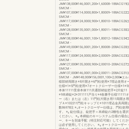
JM¥138,000¥146,0001,200×1,60008−188ACG1
SMCM・
JM¥107,000¥114,0000,800×1,80009−188ACG2
SMCM・
JM¥117,000¥124,0000,900×1,80010−188ACG2
SMCM・
JM¥128,000¥135,0001,000×1,80011−188ACG3
SMCM・
JM¥138,000¥146,0001,100×1,80012−188ACG3
SMCM・
JM¥149,000¥156,0001,200×1,80008−208ACG2
SMCM・
JM¥117,000¥124,0000,800×2,00009−208ACG2
SMCM・
JM¥127,000¥135,0000,900×2,00010−208ACG2
SMCM・
JM¥137,000¥146,0001,000×2,00011−208ACG3
SMCM・JM¥148,000¥156,0001,100×2,000
様部材両開き※8片開き※6門柱使用※7埋込使用オ
仕様※1※5門柱使用※7オートクローザー仕様※1※
本体11111受扉本体111共通部材錠把手※2片錠11
※9本締錠※2※311111戸当り※4各勝手仕様1111
ー（右）または（左）11門柱片開き用11両開き用
プＡ※102211門柱キャップＣ※1011埋込金具両
数86978注 ※₁オートクローザー仕様は、門柱使
す。 ※₂ 錠仕様は、錠把手＋本締錠の2梱包を選
ください。 ※₃ 本締錠のキーシステム仕様の場合
ー、キーを別途手配（特注対応可能）してください
は必ず使用してください。 ※₅ オートクローザー