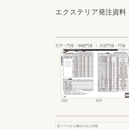
エクステリア発注資料 規格
引戸・門扉・伸縮門扉
大型門扉・門扉
322
323
左ページから抽出された内容