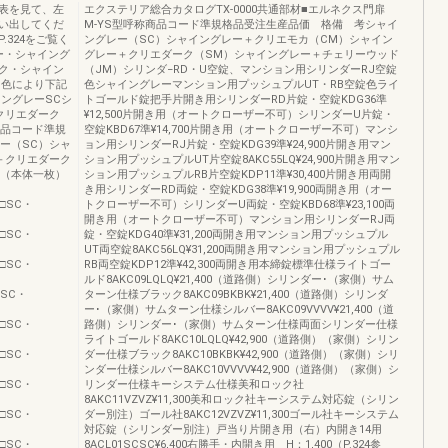
表を見て、左
エクステリア総合カタログTX-0000共通部材■エルネクス門扉
い出してくだ
M-YS型呼称商品コード準規格品受注生産品価 格備 考シャイ
324をご覧く
ングレー（SC）シャイングレー＋クリエモカ（CM）シャイン
ー・シャイング
グレー＋クリエダーク（SM）シャイングレー＋チェリーウッド
ク・シャイン
（JM）シリンダ−RD・U空錠、マンション用シリンダーRJ空錠
、色により下記
色シャイングレーマンション用プッシュプルUT・RB空錠色ライ
ングレーSCシ
トゴールド錠把手片開き用シリンダーRD片錠・空錠KDG36準
クリエダーク
¥12,500片開き用（オートクローザー不可）シリンダーU片錠・
商品コード準規
空錠KBD67準¥14,700片開き用（オートクローザー不可）マンシ
ー（SC）シャ
ョン用シリンダーRJ片錠・空錠KDG39準¥24,900片開き用マン
＋クリエダーク
ション用プッシュプルUT片空錠8AKC55LQ¥24,900片開き用マン
）（本体一枚）
ション用プッシュプルRB片空錠KDP11準¥30,400片開き用両開
き用シリンダーRD両錠・空錠KDG38準¥19,900両開き用（オー
1□□SC・
トクローザー不可）シリンダーU両錠・空錠KBD68準¥23,100両
開き用（オートクローザー不可）マンション用シリンダーRJ両
5□□SC・
錠・空錠KDG40準¥31,200両開き用マンション用プッシュプル
UT両空錠8AKC56LQ¥31,200両開き用マンション用プッシュプル
1□□SC・
RB両空錠KDP12準¥42,300両開き用本締錠標準仕様ライトゴー
ルド8AKC09LQLQ¥21,400（道路側）シリンダー･（家側）サム
□□SC・
ターン仕様ブラック8AKC09BKBK¥21,400（道路側）シリンダ
ー･（家側）サムターン仕様シルバー8AKC09VVVV¥21,400（道
8□□SC・
路側）シリンダー･（家側）サムターン仕様両面シリンダー仕様
ライトゴールド8AKC10LQLQ¥42,900（道路側）（家側）シリン
2□□SC・
ダー仕様ブラック8AKC10BKBK¥42,900（道路側）（家側）シリ
ンダー仕様シルバー8AKC10VVVV¥42,900（道路側）（家側）シ
6□□SC・
リンダー仕様キーシステム仕様美和ロック社
8AKC11VZVZ¥11,300美和ロック社キーシステム対応錠（シリン
2□□SC・
ダー別注）ゴール社8AKC12VZVZ¥11,300ゴール社キーシステム
対応錠（シリンダー別注）戸当り片開き用（右）内開き14用
5□□SC・
8ACL01SCSC¥6,400右勝手・内開き用 H：1,400（P.324参