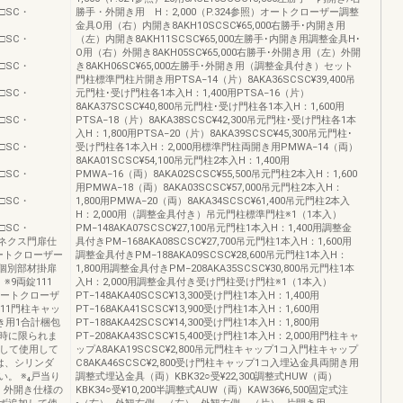
9□□SC・
勝手・外開き用 H：2,000（P.324参照）オートクローザー調整
金具O用（右）内開き8AKH10SCSC¥65,000右勝手･内開き用
2□□SC・
（左）内開き8AKH11SCSC¥65,000左勝手･内開き用調整金具H･
O用（右）外開き8AKH05SC¥65,000右勝手･外開き用（左）外開
6□□SC・
き8AKH06SC¥65,000左勝手･外開き用（調整金具付き）セット
門柱標準門柱片開き用PTSA−14（片）8AKA36SCSC¥39,400吊
0□□SC・
元門柱･受け門柱各1本入H：1,400用PTSA−16（片）
8AKA37SCSC¥40,800吊元門柱･受け門柱各1本入H：1,600用
4□□SC・
PTSA−18（片）8AKA38SCSC¥42,300吊元門柱･受け門柱各1本
入H：1,800用PTSA−20（片）8AKA39SCSC¥45,300吊元門柱･
0□□SC・
受け門柱各1本入H：2,000用標準門柱両開き用PMWA−14（両）
8AKA01SCSC¥54,100吊元門柱2本入H：1,400用
3□□SC・
PMWA−16（両）8AKA02SCSC¥55,500吊元門柱2本入H：1,600
用PMWA−18（両）8AKA03SCSC¥57,000吊元門柱2本入H：
7□□SC・
1,800用PMWA−20（両）8AKA34SCSC¥61,400吊元門柱2本入
H：2,000用（調整金具付き）吊元門柱標準門柱※1（1本入）
1□□SC・
PM−148AKA07SCSC¥27,100吊元門柱1本入H：1,400用調整金
■エルネクス門扉仕
具付きPM−168AKA08SCSC¥27,700吊元門柱1本入H：1,600用
ートクローザー
調整金具付きPM−188AKA09SCSC¥28,600吊元門柱1本入H：
5個別部材掛扉
1,800用調整金具付きPM−208AKA35SCSC¥30,800吊元門柱1本
 ※9両錠111
入H：2,000用調整金具付き受け門柱受け門柱※1（1本入）
1オートクローザ
PT−148AKA40SCSC¥13,300受け門柱1本入H：1,400用
11門柱キャッ
PT−168AKA41SCSC¥13,900受け門柱1本入H：1,600用
開き用1合計梱包
PT−188AKA42SCSC¥14,300受け門柱1本入H：1,800用
用時に限られま
PT−208AKA43SCSC¥15,400受け門柱1本入H：2,000用門柱キャ
択して使用して
ップA8AKA19SCSC¥2,800吊元門柱キャップ1コ入門柱キャップ
は、シリンダ
C8AKA46SCSC¥2,800受け門柱キャップ1コ入埋込金具両開き用
。 ※₄戸当り
調整式埋込金具（両）KBK32○受¥22,300調整式HUW（両）
・外開き仕様の
KBK34○受¥10,200半調整式AUW（両）KAW36¥6,500固定式注