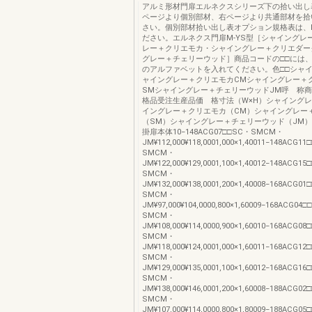
アルミ形材門扉エルネクスシリーズ下の拾い出し
ページより個別部材、右ページより共通部材を拾
さい。個別部材拾い出し表オプション規格表は、P.
ださい。エルネクス門扉M-YS型［シャイングレ
レー＋クリエモカ・シャイングレー＋クリエダー
グレー＋チェリーウッド］商品コードの□□には
のアルファベットを入れてください。色□□シャイ
ャイングレー＋クリエモカCMシャイングレー＋
SMシャイングレー＋チェリーウッドJM呼 称
格品受注生産品価 格寸法（W×H）シャイングレ
イングレー＋クリエモカ（CM）シャイングレー
（SM）シャイングレー＋チェリーウッド（JM
掛扉本体10−148ACG07□□SC・SMCM・
JM¥112,000¥118,0001,000×1,40011−148ACG1
SMCM・
JM¥122,000¥129,0001,100×1,40012−148ACG1
SMCM・
JM¥132,000¥138,0001,200×1,40008−168ACG0
SMCM・
JM¥97,000¥104,0000,800×1,60009−168ACG04
SMCM・
JM¥108,000¥114,0000,900×1,60010−168ACG0
SMCM・
JM¥118,000¥124,0001,000×1,60011−168ACG1
SMCM・
JM¥129,000¥135,0001,100×1,60012−168ACG1
SMCM・
JM¥138,000¥146,0001,200×1,60008−188ACG0
SMCM・
JM¥107,000¥114,0000,800×1,80009−188ACG0