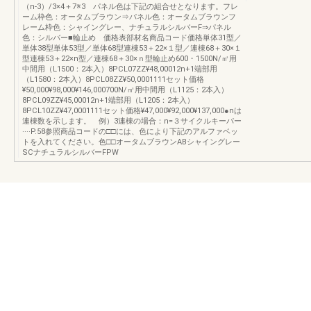
（n-3）/3×4＋7※3 パネル色は下記の組合せとなります。フレ
ーム枠色：オータムブラウン⇒パネル色：オータムブラウンフ
レーム枠色：シャイングレー、ナチュラルシルバーF⇒パネル
色：シルバー■輪止め 価格表部材名商品コード価格単体31型／
単体38型単体53型／単体68型連棟53＋22×１型／連棟68＋30×１
型連棟53＋22×n型／連棟68＋30×ｎ型輪止め600・1500N/㎡用
中間用（L1500：2本入）8PCL07ZZ¥48,00012n+1端部用
（L1580：2本入）8PCL08ZZ¥50,0001111セット価格
¥50,000¥98,000¥146,000700N/㎡用中間用（L1125：2本入）
8PCL09ZZ¥45,00012n+1端部用（L1205：2本入）
8PCL10ZZ¥47,0001111セット価格¥47,000¥92,000¥137,000●nは
連棟数を示します。 例）3連棟の場合：n=３サイクルキーパー
····P.58参照商品コードの□□には、色により下記のアルファベッ
トを入れてください。色□□オータムブラウンABシャイングレー
SCナチュラルシルバーFPW