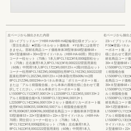
左ページから抽出された内容
右ページから抽出
22ハイブリッドルーフHBR‐HAHBR-HA駐輪場仕様オプション
23ハイブリッド
〈受注生産品〉■背面パネルセット価格表 ※Y合掌には使用で
P.50■背面パ
きません。部材名商品コード価格単体38型単体68型連棟68＋
ーボネート板」ま
30×1型連棟68＋30×n型サイドパネル（HBR-HA-60用）間仕切り
様に合わせて選択
コーナー柱セット（75角）1本入8PCL15□□¥18,000端部柱セッ
材名商品コード価格
ト（75角）左右兼用1本入8PCL16□□¥18,0002222背面用束柱
30×４型連棟68
（60角）中間用1本入8PCL17□□¥9,000123ｎ+2取付部品セット
L15008PCL11□□¥
コーナー柱用8PCL18ZZ¥5,000端部柱用8PCL19ZZ¥2,5002222背
ミ樹脂複合板
面束柱用8PCL20ZZ¥6,000123ｎ+2本体取付用600N/m2用
L15008PCL13□□¥
8PCL21ZZ¥6,000234n+3パネル本体は「ポリカーボネート板」
名商品コード価格連
または「アルミ樹脂複合板」から本体の屋根仕様に合わせて選
30×８型連棟68
択してください。パネル本体ポリカーボネート板
L15008PCL11□□¥
L15008PCL11□□¥37,00012※１L22508PCL12□□¥55,500133※２
ルミ樹脂複合板
アルミ樹脂複合板※3L15008PCL13□□¥44,00012※１
L15008PCL13□□¥
L22508PCL14□□¥66,000133※２セット価格ポリカーボネート板
材名商品コード価格連
使用¥160,500¥255,500¥350,500アルミ樹脂複合板使用
30×12型連棟6
¥178,000¥287,000¥396,000部材名商品コード価格単体31型単体
L15008PCL11□□¥
53型連棟53＋22×1型連棟53＋22×ｎ型サイドパネル（HBR-HA-
アルミ樹脂複合板
70用）間仕切りコーナー柱セット（75角）1本入
L15008PCL13□□¥
8PCL15□□¥18,000端部柱セット（75角）左右兼用1本入
サイドパネル（70
8PCL16□□¥18,0002222背面用束柱（60角）中間用1本入
２型連棟53＋22