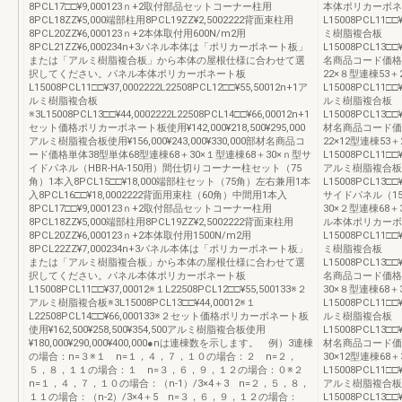
8PCL17□□¥9,000123ｎ+2取付部品セットコーナー柱用
本体ポリカーボネ
8PCL18ZZ¥5,000端部柱用8PCL19ZZ¥2,5002222背面束柱用
L15008PCL11□□¥
8PCL20ZZ¥6,000123ｎ+2本体取付用600N/m2用
ミ樹脂複合板
8PCL21ZZ¥6,000234n+3パネル本体は「ポリカーボネート板」
L15008PCL13□□¥
または「アルミ樹脂複合板」から本体の屋根仕様に合わせて選
名商品コード価格連
択してください。パネル本体ポリカーボネート板
22×８型連棟53
L15008PCL11□□¥37,0002222L22508PCL12□□¥55,50012n+1ア
L15008PCL11□□¥
ルミ樹脂複合板
ルミ樹脂複合板
※3L15008PCL13□□¥44,0002222L22508PCL14□□¥66,00012n+1
L15008PCL13□□¥
セット価格ポリカーボネート板使用¥142,000¥218,500¥295,000
材名商品コード価格連
アルミ樹脂複合板使用¥156,000¥243,000¥330,000部材名商品コ
22×12型連棟5
ード価格単体38型単体68型連棟68＋30×１型連棟68＋30×ｎ型サ
L15008PCL11□□¥
イドパネル（HBR-HA-150用）間仕切りコーナー柱セット（75
アルミ樹脂複合板
角）1本入8PCL15□□¥18,000端部柱セット（75角）左右兼用1本
L15008PCL13□□¥
入8PCL16□□¥18,0002222背面用束柱（60角）中間用1本入
サイドパネル（15
8PCL17□□¥9,000123ｎ+2取付部品セットコーナー柱用
30×２型連棟68＋
8PCL18ZZ¥5,000端部柱用8PCL19ZZ¥2,5002222背面束柱用
ル本体ポリカーボ
8PCL20ZZ¥6,000123ｎ+2本体取付用1500N/m2用
L15008PCL11□□¥
8PCL22ZZ¥7,000234n+3パネル本体は「ポリカーボネート板」
ミ樹脂複合板
または「アルミ樹脂複合板」から本体の屋根仕様に合わせて選
L15008PCL13□□¥
択してください。パネル本体ポリカーボネート板
名商品コード価格連
L15008PCL11□□¥37,00012※１L22508PCL12□□¥55,500133※２
30×８型連棟68
アルミ樹脂複合板※3L15008PCL13□□¥44,00012※１
L15008PCL11□□¥
L22508PCL14□□¥66,000133※２セット価格ポリカーボネート板
ルミ樹脂複合板
使用¥162,500¥258,500¥354,500アルミ樹脂複合板使用
L15008PCL13□□¥
¥180,000¥290,000¥400,000●nは連棟数を示します。 例）3連棟
材名商品コード価格連
の場合：n=３※１ n=１，４，７，１０の場合：２ n=２，
30×12型連棟6
５，８，１１の場合：１ n=３，６，９，１２の場合：０※２
L15008PCL11□□¥
n=１，４，７，１０の場合：（n-1）/3×4＋3 n=２，５，８，
アルミ樹脂複合板
１１の場合：（n-2）/3×4＋5 n=３，６，９，１２の場合：
L15008PCL13□□¥