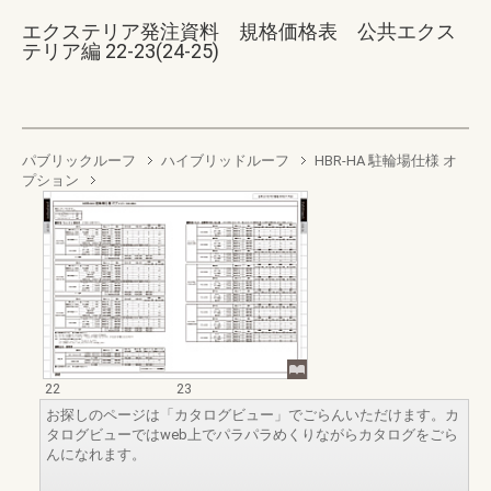
エクステリア発注資料 規格価格表 公共エクス
テリア編 22-23(24-25)
パブリックルーフ
ハイブリッドルーフ
HBR-HA 駐輪場仕様 オ
プション
22
23
お探しのページは「カタログビュー」でごらんいただけます。カ
タログビューではweb上でパラパラめくりながらカタログをごら
んになれます。