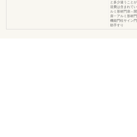
と多少違うことが
送費は含まれてい
ルミ形材門扉︵開
扉︶アルミ形材門
機能門柱サイン門
助手すり