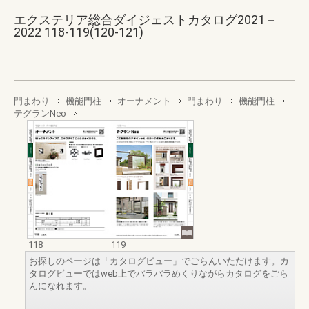
エクステリア総合ダイジェストカタログ2021－
2022 118-119(120-121)
門まわり
機能門柱
オーナメント
門まわり
機能門柱
テグランNeo
118
119
お探しのページは「カタログビュー」でごらんいただけます。カ
タログビューではweb上でパラパラめくりながらカタログをごら
んになれます。