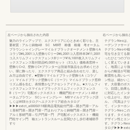
左ページから抽出された内容
右ページから抽出
魅力のラインアップで、エクステリアに心ときめく彩りを。主
テグランNeoは、
要材質：アルミ鋳物AB SC MB呼 称価 格備 考オータム
ーデンファサード
ブラウンシャイングレーマイルドブラックオーナメント壁飾りA
テグランNeoや
コラゾン̶̶¥6,2001コ入壁飾りCリーフ̶̶¥6,2001コ入窓枠本体̶̶¥11,2001
宅を引き立てる新
コ入スリムフィックスフェンスBリーフ¥16,1001枚入スリムフィ
ったひとつのプロ
ックスフェンス取付部品¥5,0001セット（3コ入）価格表窓枠＋
しく変えていきま
壁飾りC×2、壁飾りC※プランターは別途市販品をお求めくださ
く。地震により強
い。塀に飾ったり、エクステリア商品と組み合わせたり、楽し
からの輸送が可能
み方は自由です。■壁飾りマイルドブラック壁飾りA（コラゾ
耐震性も高いレベ
ン）マイルドブラック壁飾りC（リーフ）マイルドブラック窓枠
ン性は、細かいこ
リズム感を生む、表情豊かなアクセントアイテム。■スリムフィ
す。大容量のポス
ックスフェンスマイルドブラックスリムフィックスフェンス
つ、目隠し効果も
B（リーフ）宅配ボックスポスト・機能門柱オーナメントABオ
に対応したインタ
ータムブラウン SCシャイングレー MBマイルドブラック詳
い仕上がり。光が
しくはWEBカタログへエクステリア総合カタログ
ル。（写真はクリ
▶▶▶extct_a00050118新商品電気錠付門扉︵開き門扉︶アル
て、インターホン
ミ形材門扉︵開き門扉︶門まわりアルミ鋳物門扉︵開き門扉︶
テグランNeoこ
アルミ形材門扉︵引戸門扉︶門 戸宅配ボックスポスト・機能
ります。タイル仕
門柱サイン門 袖エントランスルーム玄関ひさし歩行者補助手
デザイン性とエン
すり
す。テグランNe
タログ▶▶▶extc