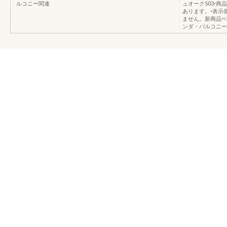
ルコニー関連
ュオーク503•
あります。•表示
ません。新商品ベ
ンダ・バルコニー