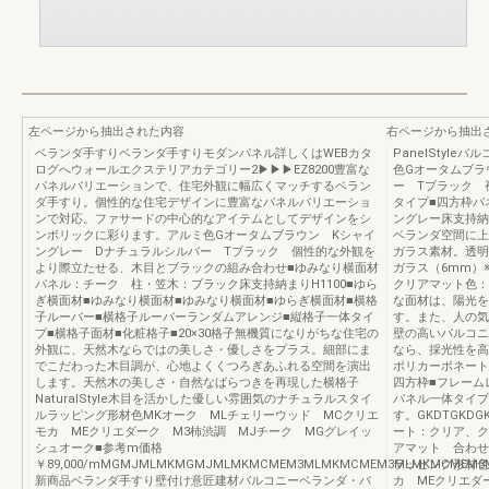
左ページから抽出された内容
右ページから抽出
ベランダ手すりベランダ手すりモダンパネル詳しくはWEBカタ
PanelStyl
ログへウォールエクステリアカテゴリー2▶▶▶EZ8200豊富な
色Gオータムブラ
パネルバリエーションで、住宅外観に幅広くマッチするベラン
ー Tブラック 
ダ手すり。個性的な住宅デザインに豊富なパネルバリエーショ
タイプ■四方枠パ
ンで対応。ファサードの中心的なアイテムとしてデザインをシ
ングレー床支持納
ンボリックに彩ります。アルミ色Gオータムブラウン Kシャイ
ベランダ空間に上
ングレー Dナチュラルシルバー Tブラック 個性的な外観を
ガラス素材。透明
より際立たせる、木目とブラックの組み合わせ■ゆみなり横面材
ガラス（6mm）
パネル：チーク 柱・笠木：ブラック床支持納まりH1100■ゆら
クリアマット色：
ぎ横面材■ゆみなり横面材■ゆみなり横面材■ゆらぎ横面材■横格
な面材は、陽光を
子ルーバー■横格子ルーバーランダムアレンジ■縦格子一体タイ
す。また、人の気
プ■横格子面材■化粧格子■20×30格子無機質になりがちな住宅の
壁の高いバルコニ
外観に、天然木ならではの美しさ・優しさをプラス。細部にま
なら、採光性を高
でこだわった木目調が、心地よくくつろぎあふれる空間を演出
ポリカーボネート
します。天然木の美しさ・自然なばらつきを再現した横格子
四方枠■フレーム
NaturalStyle木目を活かした優しい雰囲気のナチュラルスタイ
パネル一体タイプ
ルラッピング形材色MKオーク MLチェリーウッド MCクリエ
す。GKDTGK
モカ MEクリエダーク M3柿渋調 MJチーク MGグレイッ
ート：クリア、ク
シュオーク■参考m価格
アマット 合わせガ
￥89,000/mMGMJMLMKMGMJMLMKMCMEM3MLMKMCMEM3MLMKMCMEM3ML
ラッピング形材色
新商品ベランダ手すり壁付け意匠建材バルコニーベランダ・バ
カ MEクリエダ