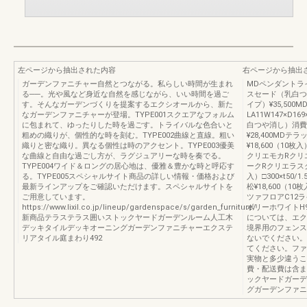
左ページから抽出された内容
右ページから抽出
ガーデンファニチャー自然とつながる。私らしい時間が生まれ
MDペンダントライト
る──。光や風など身近な自然を感じながら、いい時間を過ご
スセード（乳白つ
す。そんなガーデンづくりを提案するエクシオールから、新た
イプ）¥35,50
なガーデンファニチャーが登場。TYPE001スクエアなフォルム
LA11W147×D1
に包まれて、ゆったりした時を過ごす。トライバルな色合いと
白つや消し）消費電
粗めの織りが、個性的な時を刻む。TYPE002曲線と直線。粗い
¥28,400MDテラ
織りと密な織り。異なる個性は時のアクセント。TYPE003優美
¥18,600（1
な曲線と自由な過ごし方が、ラグジュアリーな時を奏でる。
クリエモカRクリ
TYPE004ワイド＆ロングの居心地は、優雅＆豊かな時と呼応す
ークRクリエラスク
る。TYPE005スペシャルサイト商品の詳しい情報・価格および
入）□300×t50
最新ラインアップをご確認いただけます。スペシャルサイトを
松¥18,600（10
ご用意しています。
ツァフロアC12
https://www.lixil.co.jp/lineup/gardenspace/s/garden_furniture/
ボリーホワイトH
新商品テラステラス囲いストックヤードガーデンルーム人工木
については、エク
デッキタイルデッキオーニングガーデンファニチャーエクステ
境界用のフェンス
リアタイル庭まわり492
ないでください。
てください。ファ
実物と多少違うこ
費・配送費は含ま
ックヤードガーデ
グガーデンファニ