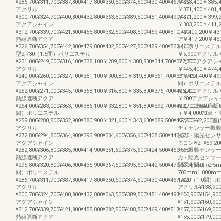
¥286,700¥311,700¥387,800¥417,800¥350,500¥374,500¥430,400¥467,400
￥358,400￥38
アクリル
￥371,400￥401
¥300,700¥324,700¥400,800¥432,800¥363,500¥389,500¥451,400¥490,400
￥371,200￥399,
アクアシャイン
￥383,200￥411
¥312,700¥339,700¥421,800¥455,800¥382,500¥408,500¥469,400¥510,400
ン￥400,200￥43
熱線遮断アクア
ア￥417,200￥450
¥326,700¥354,700¥442,800¥479,800¥402,500¥427,500¥489,400¥532,400S
間）ポリエステル￥413
型2,730（1.5間）ポリエステル
￥5,900アクリル￥42
¥231,000¥249,000¥316,100¥338,100￥289,800￥308,800¥344,700¥372,700
￥2,800アクア
アクリル
￥445,400￥474
¥240,000¥260,000¥327,100¥351,100￥300,800￥319,800¥361,700¥391,700
ア￥464,400￥493
アクアシャイン
間）ポリエステル￥466
¥252,000¥271,000¥345,100¥368,100￥316,800￥335,800¥376,700¥406,700
￥3,400アクリル￥4
熱線遮断アクア
￥200アクアシャイン￥
¥264,000¥283,000¥363,100¥386,100￥332,800￥351,800¥392,700¥422,7003,640（2.
￥2,100熱線遮断アク
間）ポリエステル
＋￥4,000加算・減
¥259,800¥280,800¥352,900¥380,900￥321,600￥343,600¥389,500¥422,500
¥2,200−¥2,200
アクリル
チ＋センサー振動センサー
¥272,800¥294,800¥364,900¥393,900¥334,600¥356,600¥408,500¥443,500
風力・陽光センサー+¥1
アクアシャイン
モコン※2+¥59,20
¥282,800¥306,800¥385,900¥414,900¥351,600¥375,600¥424,500¥460,500
サー振動センサー+¥149
熱線遮断アクア
力・陽光センサー+¥25
¥295,800¥320,800¥406,900¥435,900¥367,600¥395,600¥442,500¥479,5004,550（2.5
間区分間口（mm
間）ポリエステル
700mm1,000
¥286,700¥311,700¥387,800¥417,800¥350,500¥374,500¥430,400¥467,400
1,820（1.0間）ポリ
アクリル
アクリル¥138,900
¥300,700¥324,700¥400,800¥432,800¥363,500¥389,500¥451,400¥490,400
¥144,900¥154,
アクアシャイン
¥151,900¥160,
¥312,700¥339,700¥421,800¥455,800¥382,500¥408,500¥469,400¥510,400
¥157,000¥169,0
熱線遮断アクア
¥165,000¥179,