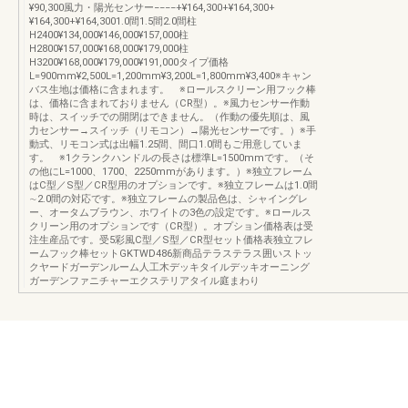
¥90,300風力・陽光センサー−−−−+¥164,300+¥164,300+
¥164,300+¥164,3001.0間1.5間2.0間柱
H2400¥134,000¥146,000¥157,000柱
H2800¥157,000¥168,000¥179,000柱
H3200¥168,000¥179,000¥191,000タイプ価格
L=900mm¥2,500L=1,200mm¥3,200L=1,800mm¥3,400※キャン
バス生地は価格に含まれます。 ※ロールスクリーン用フック棒
は、価格に含まれておりません（CR型）。※風力センサー作動
時は、スイッチでの開閉はできません。（作動の優先順は、風
力センサー→スイッチ（リモコン）→陽光センサーです。）※手
動式、リモコン式は出幅1.25間、間口1.0間もご用意していま
す。 ※1クランクハンドルの長さは標準L=1500mmです。（そ
の他にL=1000、1700、2250mmがあります。）※独立フレーム
はC型／S型／CR型用のオプションです。※独立フレームは1.0間
∼2.0間の対応です。※独立フレームの製品色は、シャイングレ
ー、オータムブラウン、ホワイトの3色の設定です。※ロールス
クリーン用のオプションです（CR型）。オプション価格表は受
注生産品です。受5彩風C型／S型／CR型セット価格表独立フレ
ームフック棒セットGKTWD486新商品テラステラス囲いストッ
クヤードガーデンルーム人工木デッキタイルデッキオーニング
ガーデンファニチャーエクステリアタイル庭まわり