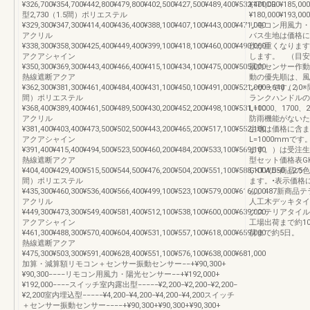
¥326,700¥354,700¥442,800¥479,800¥402,500¥427,500¥489,400¥532,400CR
¥171,000¥185,
型2,730（1.5間）ポリエステル
¥180,000¥193
¥329,300¥347,300¥414,400¥436,400¥388,100¥407,100¥443,000¥471,000
リモコン用風力・陽光
アクリル
バス生地は価格に
¥338,300¥358,300¥425,400¥449,400¥399,100¥418,100¥460,000¥490,000
作が重くなります
アクアシャイン
します。 （目安：
¥350,300¥369,300¥443,400¥466,400¥415,100¥434,100¥475,000¥505,000
風力センサー作動
熱線遮断アクア
動の優先順は、風
¥362,300¥381,300¥461,400¥484,400¥431,100¥450,100¥491,000¥521,0003,640（2.0
ンサーです。）※間
間）ポリエステル
ランクハンドルの
¥368,400¥389,400¥461,500¥489,500¥430,200¥452,200¥498,100¥531,100
L=1000、17
アクリル
防雨機能がないた
¥381,400¥403,400¥473,500¥502,500¥443,200¥465,200¥517,100¥552,100
生地は価格に含ま
アクアシャイン
L=1000mmです
¥391,400¥415,400¥494,500¥523,500¥460,200¥484,200¥533,100¥569,100
ます。）は受注生
熱線遮断アクア
型セット価格表G
¥404,400¥429,400¥515,500¥544,500¥476,200¥504,200¥551,100¥588,1004,550（2.5
GKTWD•商品
間）ポリエステル
ます。•表示価格
¥435,300¥460,300¥536,400¥566,400¥499,100¥523,100¥579,000¥616,000
ん。487新商品
アクリル
人工木デッキタイ
¥449,300¥473,300¥549,400¥581,400¥512,100¥538,100¥600,000¥639,000
クステリアタイル
アクアシャイン
工場出荷まで約1
¥461,300¥488,300¥570,400¥604,400¥531,100¥557,100¥618,000¥659,000
荷まで約5日。
熱線遮断アクア
¥475,300¥503,300¥591,400¥628,400¥551,100¥576,100¥638,000¥681,000
加算・減算額リモコン＋センサー振動センサー−−+¥90,300+
¥90,300−−−−リモコン用風力・陽光センサー−−+¥192,000+
¥192,000−−−−スイッチ室内露出型−−−−−¥2,200−¥2,200−¥2,200−
¥2,200室内埋込型−−−−−¥4,200−¥4,200−¥4,200−¥4,200スイッチ
＋センサー振動センサー−−−−+¥90,300+¥90,300+¥90,300+