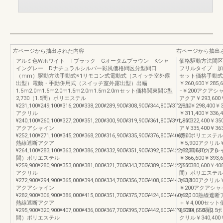
左ページから抽出された内容
右ページから抽出
アルミ色Wホワイト Tブラック Gオータムブラウン Kシャ
価格駆動方法間区
イングレー Dナチュラルシルバー彩風価格間区分型間口
フリルタイプ 加算
（mm）駆動方法手動式※1リモコン式電動式（スイッチ室外露
セット価格手動式※
出型）電動・手動併用式（スイッチ室外露出型）出幅
￥260,600￥285,
1.5m2.0m1.5m2.0m1.5m2.0m1.5m2.0mセット価格関東間C型
−￥200アクアシャイ
2,730（1.5間）ポリエステル
アクア￥293,600￥
¥231,100¥249,100¥316,200¥338,200¥289,900¥308,900¥344,800¥372,800
テル￥298,400￥3
アクリル
￥311,400￥336
¥240,100¥260,100¥327,200¥351,200¥300,900¥319,900¥361,800¥391,800
ン￥322,400￥35
アクアシャイン
ア￥335,400￥363
¥252,100¥271,100¥345,200¥368,200¥316,900¥335,900¥376,800¥406,800
間）ポリエステル￥339
熱線遮断アクア
￥5,900アクリル￥35
¥264,100¥283,100¥363,200¥386,200¥332,900¥351,900¥392,800¥422,8003,640（2.0
￥2,800アクア
間）ポリエステル
￥366,600￥393
¥259,900¥280,900¥353,000¥381,000¥321,700¥343,700¥389,600¥422,600
ア￥380,600￥408
アクリル
間）ポリエステル￥371
¥272,900¥294,900¥365,000¥394,000¥334,700¥356,700¥408,600¥443,600
￥3,400アクリル￥3
アクアシャイン
￥200アクアシャイン￥
¥282,900¥306,900¥386,000¥415,000¥351,700¥375,700¥424,600¥460,600
￥2,100熱線遮断アク
熱線遮断アクア
＋￥4,000セ
¥295,900¥320,900¥407,000¥436,000¥367,700¥395,700¥442,600¥479,6004,550（2.5
2,730（1.5間）ポ
間）ポリエステル
クリル￥340,400