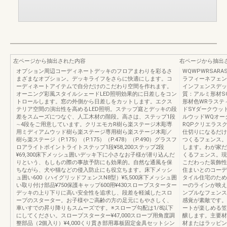
左ページから抽出された内容
右ページから抽出
オプション周辺コーディネートデッキのフロアまわりを彩るさ
WQWPWRSAR
まざまなオプション。デッキライフをさらに快適にします。コ
ラフィーネフェン
ーディネートアイテムで自分だけのこだわり空間を作れます。
インフェンスデッ
オーニング彩風スタイルシェードLED照明効果的に日差しをコン
質：アルミ形材S
トロールします。窓の外側から日差しをカットします。エクス
形材色WRラステ
テリア空間の演出性を高めるLED照明。ステップ庭とデッキの段
ドSYダークウッ
差をスムーズにつなぐ、人工木材の階段。高さは、ステップ1段
ルウッドWQオー
∼4段をご用意しています。クリエモカR樹ら楽ステージ木彫専
RQPクリエラス
用ミディアムウッド樹ら楽ステージ専用樹ら楽ステージ木彫／
仕切りになるだけ
樹ら楽ステージ（P.175）（P.175）（P.478）（P.490）グラスフ
つくるフェンス。
ロアライトポイントライトステップ1段¥58,200ステップ2段
します。わが家だ
¥69,300床下メッシュ囲いデッキ下に小さなお子様が潜り込んだ
くるフェンス。現
りという、もしもの際の事故予防にも効果的。自然な通風を保
こだわった装飾性
ちながら、犬や猫などの侵入防止にも役立ちます。床下メッシ
住まいとのコーデ
ュ囲い600（ハイグリッドフェンスN8型）¥5,500床下メッシュ囲
タイル住宅のため
い取り付け部品¥750保護キャップ600用¥430スロープスターター
ーのラインが映え
デッキの上り下りに高い安全性を追求し、段差を軽減したスロ
ンプルなフェンス
ープのスターター。お子様やご高齢の方の足元にもやさしく、
感覚が素敵です。
車いすでの昇り降りもスムーズです。※スロープ勾配は1/8以下
ートが楽しめる笠
にしてください。スロープスターター¥47,000スロープ用角度調
醸します。主要材
整部品（2個入り）¥4,000くり貫き部用幕板固定金具セットシン
材またはラッピン