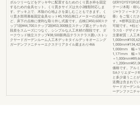
ボルツリーなどをデッキ中に配置するためのくり貫き枠を固定
QERYQYSYQR
するための金具セット。くり貫きサイズは大小2種類対応しま
テージ木彫・樹ら
す。デッキ上で、木陰の心地よさを楽しむこともできます。く
ジ※ラフィーネフ
り貫き部用幕板固定金具セット¥5,100点検口メーターの点検な
冊）をご覧ください
ど、床下の点検に便利な取り外し式蓋です。点検口¥50,600ステ
す。※標準設定は
ップ1段¥44,700ステップ2段¥53,300独立ステップ庭とデッキの
可能です。※柱ピ
段差をスムーズにつなぐ、シンプルな人工木材の階段です。ダ
ラスG・デザイナ
ークウッド独立ステップ¥38,500新商品テラステラス囲いストッ
主要材質：人工木材
クヤードガーデンルーム人工木デッキタイルデッキオーニング
1,000mm¥105,
ガーデンファニチャーエクステリアタイル庭まわり466
1,000mm¥13
1,000mm 幅＝1
1,171mm 幅＝1
＝1,000mm¥89
＝1,200mm¥
価格です。アルミ
SAクリエダーク
と多少違うことが
送費は含まれてい
ヤードガーデンル
ーデンファニチャ