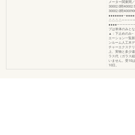
メーター関東間／メ
30002.0間4000
30002.0間40
●●●●●●●―●●●
△△△△―――――
●●●●―――――
プは単体のみとな
▲：下止めのみ−
エーション一覧新
ンルーム人工木デ
チャーエクステリ
上、実物と多少違
ラス代（ガラス組
いません。受10
10日。