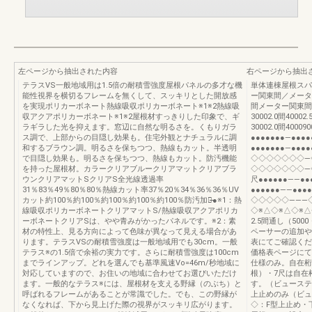
左ページから抽出された内容
右ページから抽出
テラスVS一般地域用は1.5倍の耐積雪強度屋根パネルの多才な機
単体連棟屋根スパン
能性視界を横切るフレームを無くして、スッキリとした開放感
ー関東間／メータ
を実現ポリカーボネート熱線吸収ポリカーボネート※1※2熱線吸
間メーター関東間／
収アクアポリカーボネート※1※2屋根材すっきりした印象で、ギ
30002.0間4000
ラギラした光を抑えます。窓辺に自然な明るさを。くもりガラ
30002.0間4000
ス調で、上部からの目隠し効果も。住宅外観とナチュラルに調
●●●●●●●―●●●●
和するブラウン調。明るさを保ちつつ、熱線もカット。半透明
●●●●●●●―●●●●
で目隠し効果も。明るさを保ちつつ、熱線もカット。防汚機能
◇◇◇◇◇◇◇―
を持った屋根材。カラークリアブルークリアマットクリアブラ
◇◇◇◇◇◇◇―◇◇
ウンクリアマットSクリアS全光線透過率
尺●●●●●●――●●
31％83％49％80％80％熱線カット率37％20％34％36％36％UV
●●●●●●――●●●
カット約100％約100％約100％約100％約100％防汚加工̶̶̶̶●※1：熱
◇◇◇◇◇―――
線吸収ポリカーボネートクリアマットS/熱線吸収アクアポリカ
◇※△◇※△◇※△
ーボネートクリアSは、やや青みがかったパネルです。※2：素
2.5間通し（50
材の特性上、見る方向によって色味が異なって見える場合があ
ペーサーの追加や
ります。テラスVSの耐積雪強度は一般地域用でも30cm。一般
表にてご確認くだ
テラス※の1.5倍で余裕の実力です。さらに耐積雪強度は100cm
価格表ページにて
までラインアップ。どれを選んでも基準風速Vo=46m/秒地域に
仕様のみ。自在桁
対応していますので、お住いの地域に合わせてお選びいただけ
根）・7尺は自在
ます。一般的なテラス※には、屋根材を支える野縁（のぶち）と
す。（ビューステ
呼ばれるフレームがあることが常識でした。でも、この野縁が
上止めのみ（ビュ
なくなれば、下から見上げた際の視界がスッキリ広がります。
◇：F型上止め・