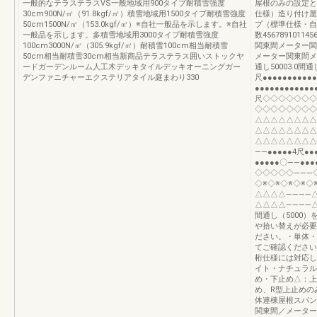
一般的なテラステラスVS一般地域用900タイプ耐積雪強度
屋根のみの設定と
30cm900N/㎡（91.8kgf/㎡）積雪地域用1500タイプ耐積雪強度
仕様）造り付け屋
50cm1500N/㎡（153.0kgf/㎡）※自社一般品を示します。※自社
プ（標準仕様・自
一般品を示します。多積雪地域用3000タイプ耐積雪強度
数45678910
100cm3000N/㎡（305.9kgf/㎡）耐積雪100cm相当耐積雪
関東間メーター関
50cm相当耐積雪30cm相当新商品テラステラス囲いストックヤ
メーター関東間メーター
ードガーデンルーム人工木デッキタイルデッキオーニングガー
通し50003.0間通し
デンファニチャーエクステリアタイル庭まわり330
尺●●●●●●●●●●●
●●●●●●●●●●●●
尺◇◇◇◇◇◇◇
◇◇◇◇◇◇◇◇
△△△△△△△△
△△△△△△△△
△△△△△△△△△
――●●●●●4尺●●
●●●●●〇――●●●
◇◇◇◇◇―――
◇※◇※◇※◇※◇※
△△△△――――
△△△△――――△
間通し（5000
や拾い替えが必要
ださい。・単体・
てご確認ください
桁仕様には対応し
イト・ナチュラル
め・下止め△：上
め、R型上止めの
体連棟屋根スパン数
関東間／メーター