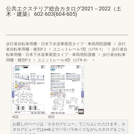
公共エクステリア総合カタログ2021－2022（土
木・建築） 602-603(604-605)
歩行者自転車用柵・日本下水道事業団タイプ・車両用防護柵
歩行
者自転車用柵・種別P 2
ユニットレール1型（UTR-1）
歩行者自
転車用柵・日本下水道事業団タイプ・車両用防護柵
歩行者自転車
用柵・種別P 2
ユニットレール4型（UTR-4）
602
603
お探しのページは「カタログビュー」でごらんいただけます。カ
タログビューではweb上でパラパラめくりながらカタログをごら