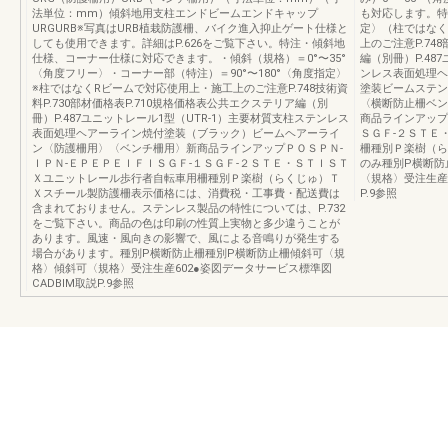
法単位：mm）傾斜地用支柱エンドビームエンドキャップ
も対応します。特
URGURB※写真はURB植栽防護柵、バイク進入抑止ゲート仕様と
定〉（柱ではなく
しても使用できます。詳細はP.626をご覧下さい。特注・傾斜地
上のご注意P.74
仕様、コーナー仕様に対応できます。・傾斜（規格）＝0°〜35°
編（別冊）P.48
〈角度フリー〉・コーナー部（特注）＝90°〜180°〈角度指定〉
ンレス表面処理ヘ
※柱ではなくRビームで対応使用上・施工上のご注意P.748技術資
塗装ビームステン
料P.730部材価格表P.710規格価格表公共エクステリア編（別
〈横断防止柵ベン
冊）P.487ユニットレール1型（UTR-1）主要材質支柱ステンレス
商品ラインアップ
表面処理ヘアーライン焼付塗装（ブラック）ビームヘアーライ
ＳＧＦ-２ＳＴＥ
ン〈防護柵用〉〈ベンチ柵用〉新商品ラインアップＰＯＳＰＮ-
柵種別Ｐ楽樹（ら
ＩＰＮ-ＥＰＥＰＥＩＦＩＳＧＦ-１ＳＧＦ-２ＳＴＥ・ＳＴＩＳＴ
のみ種別P横断防
Ｘユニットレール歩行者自転車用柵種別Ｐ楽樹（らくじゅ）Ｔ
〈規格〉受注生産6
Ｘスチール製防護柵表示価格には、消費税・工事費・配送費は
P.9参照
含まれておりません。ステンレス製品の特性については、P.732
をご覧下さい。商品の色は印刷の性質上実物と多少違うことが
あります。風速・風向きの影響で、風による音鳴りが発生する
場合があります。種別P横断防止柵種別P横断防止柵傾斜可〈規
格〉傾斜可〈規格〉受注生産602●姿図データサービス標準図
CADBIM取説P.9参照