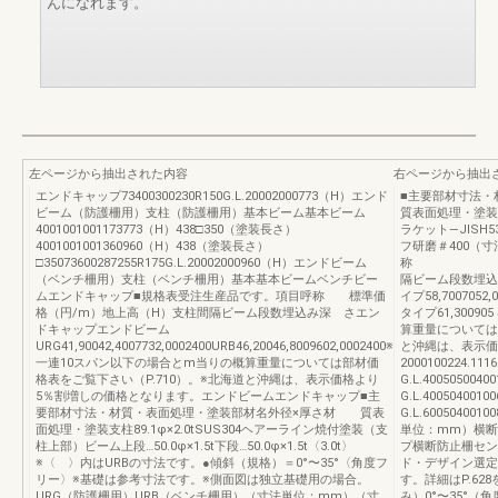
んになれます。
左ページから抽出された内容
右ページから抽出
エンドキャップ73400300230R150G.L.20002000773（H）エンド
■主要部材寸法
ビーム（防護柵用）支柱（防護柵用）基本ビーム基本ビーム
質表面処理・塗装支
4001001001173773（H）438□350（塗装長さ）
ラケット—JISH53
4001001001360960（H）438（塗装長さ）
フ研磨＃400（
□35073600287255R175G.L.20002000960（H）エンドビーム
称 項 目標
（ベンチ柵用）支柱（ベンチ柵用）基本基本ビームベンチビー
隔ビーム段数埋込
ムエンドキャップ■規格表受注生産品です。項目呼称 標準価
イプ58,700705
格（円/m）地上高（H）支柱間隔ビーム段数埋込み深 さエン
タイプ61,300
ドキャップエンドビーム
算重量については
URG41,90042,4007732,0002400URB46,20046,8009602,0002400※
と沖縄は、表示価
一連10スパン以下の場合とm当りの概算重量については部材価
2000100224.11
格表をご覧下さい（P.710）。※北海道と沖縄は、表示価格より
G.L.400505004
5％割増しの価格となります。エンドビームエンドキャップ■主
G.L.400504001
要部材寸法・材質・表面処理・塗装部材名外径×厚さ材 質表
G.L.6005040
面処理・塗装支柱89.1φ×2.0tSUS304ヘアーライン焼付塗装（支
単位：mm）横断
柱上部）ビーム上段…50.0φ×1.5t下段…50.0φ×1.5t〈3.0t〉
プ横断防止柵セン
※〈 〉内はURBの寸法です。●傾斜（規格）＝0°〜35°〈角度フ
ド・デザイン選定
リー〉※基礎は参考寸法です。※側面図は独立基礎用の場合。
す。詳細はP.6
URG（防護柵用）URB（ベンチ柵用）（寸法単位：mm）（寸
み）0°〜35°