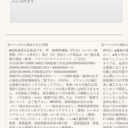
んになれます。
左ページから抽出された内容
右ページから抽出
■規格表受注生産品です。呼 称標準価格（円/m）コーナー加
491注）●建物
算額（円/一ヵ所当り）高さ（H）支柱ピッチ埋込み（A）独立基
さい。●取り付け
礎の場合（参考）フリーコーナージョイント（二次元）
めかくしフェンス
G1G2G3H-150081,68027,400加算1,5152,000300450450700H-
タイプを、金具の
200093,83029,700加算2,015〃400600600〃H-
を垂直に立てます
2500129,08044,770加算2,515〃500650650800H-
勾配に対応可能で
3000151,62058,770加算3,015〃〃〃〃1,000※直線一連40m以下
ネル間にパッキン
の場合は部材価格表をご覧下さい（P.676）。※フェンスの施工
前面側のコの字型
は規格の支柱ピッチで行なって下さい。本体パネルの端尺は現
末に施工するパネ
場切り詰めになります。※フェンスの高さ変更には対応できませ
ピンネジで固定し
ん。※北海道と沖縄は、表示価格より10％割増しの価格となりま
かくしキャップを
す。（寸法単位：mm）基礎寸法に関しては、P.427の「基礎寸
スパッキンを貼り
法について」をご覧下さい。■枠材色－面材色組み合わせ表
金具を挿入して、
（○･･･組み合わせあり、―･･･組み合わせなし）枠材色面材色K-
柱はパネルの端か
ホワイトK-ステンK-ブラウンK-クリアフラット（透明）○○―K-ク
支柱の穴の向きを
リアマット（すりガラス調）○○―K-ブロンズフラット（透明）
部の穴の基準高さ
――○K-ブロンズマット（すりガラス調）――○■主要部材寸法・
P=2000（標
材質・表面処理・塗装部材名外径×厚さ材 質表面処理・塗装
パッキン150m
採光パネル面材5.0tポリカーボネート板枠材—
面前面コの字型の