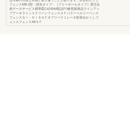
は印刷の性質上実物と多少違うことがあります。防音めかくし
フェンスMB-2型〈採光タイプ〉［フリーポールタイプ］受注生
産データサービス標準図CADBIM取説P.9参照新商品ラインアッ
プアーキラインスクリーンフェンスＡＦパラーベルリーベンス
フェンスＧＩ・ＮＩＳＧＦオブリークミレーネ防音めかくしフ
ェンスフェンスABＳＦ