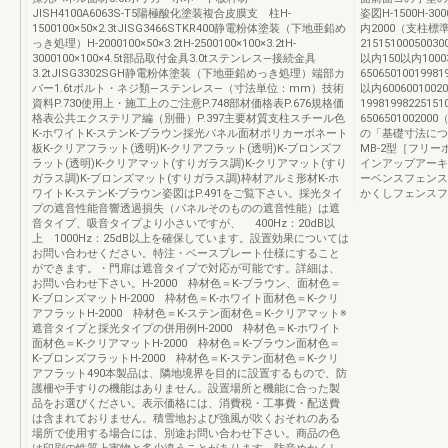
JISH4100A6063S-T5陽極酸化塗装複合皮膜支 柱H-
姿図H-1500H-300
1500100×50×2.3tJISG3466STKR400静電粉体塗装（下地亜鉛め
内2000（支柱標
っき処理）H-2000100×50×3.2tH-2500100×100×3.2tH-
21515100050030
3000100×100×4.5t部品取付金具3.0tステンレス—接続金具
以内150以内100
3.2tJISG3302SGH静電粉体塗装（下地亜鉛めっき処理）端部カ
65065010019981
バー1.6tボルト・ネジ類—ステンレス—（寸法単位：mm）技術
以内60060010
資料P.730使用上・施工上のご注意P.748部材価格表P.676規格価
1998199822515
格表公共エクステリア編（別冊）P.397主要材質支柱スチール色
6506501002
K-ホワイトK-ステンK-ブラウン採光パネル面材ポリカーボネート
の「基礎寸法につ
板K-クリアフラット(透明)K-クリアフラット(透明)K-ブロンズフ
MB-2型［フリ
ラット(透明)K-クリアマット(すりガラス調)K-クリアマット(すり
インアップアーキ
ガラス調)K-ブロンズマット(すりガラス調)枠材アルミ形材K-ホ
ーベンスフェンス
ワイトK-ステンK-ブラウン姿図はP.491をご覧下さい。採光タイ
かくしフェンスフ
プの遮音性能音響透過損失（パネルそのものの遮音性能）は遮
音タイプ、吸音タイプより小さいですが、 400Hz：20dB以
上 1000Hz：25dB以上を確保しています。設置効果については
お問い合わせください。特注・ベースプレート仕様にすること
ができます。・門扉は遮音タイプで対応が可能です。詳細は、
お問い合わせ下さい。H-2000 枠材色＝K-ブラウン、面材色＝
K-ブロンズマットH-2000 枠材色＝K-ホワイト面材色＝K-クリ
アフラットH-2000 枠材色＝K-ステン面材色＝K-クリアマット※
遮音タイプと採光タイプの併用例H-2000 枠材色＝K-ホワイト
面材色＝K-クリアマットH-2000 枠材色＝K-ブラウン面材色＝
K-ブロンズフラットH-2000 枠材色＝K-ステン面材色＝K-クリ
アフラット490本製品は、隣地境界を目的に設置するもので、防
護柵や手すりの機能はありません。設置場所と機能に合った製
品をお選びください。表示価格には、消費税・工事費・配送費
は含まれておりません。積雪地および強風が吹くおそれのある
場所で使用する場合には、別途お問い合わせ下さい。商品の色