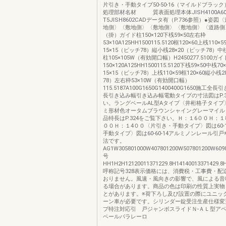
片引き・手動タイプ50-50-16（マイルドブラッ
処理部材名材 質表面処理本体JISH4100A606
T5JISH8602CADデータ有（P.736参照）●姿
地側〉〈敷地側〉〈敷地側〉〈敷地側〉〈道路側
（掛）ガイド柱150×120下桟59×50左右枠
53×10A125HH1500115.5120框120×60上桟110
15×15（ピッチ78）縦小桟28×20（ピッチ78）中
柱105×105W（有効開口幅）H2450277.5100ガ
150×120A125HH1500115.5120下桟59×50中桟7
15×15（ピッチ78）上桟110×59框120×60縦小桟
78）左右枠53×10W（有効開口幅）
115.5187A100G1650G1400400G1650施工
長引き込み幅引き込み幅電動タイプの寸法図はP.3
い。ラングベールAL型Aタイプ〈井桁格子タイプ
ミ形材色オータムブラウンシャイングレーマイル
品特長はP.324をご覧下さい。Ｈ：１6００Ｈ：
００Ｈ：１4００〈片引き・手動タイプ〉図は60-
手動タイプ〉図は60-60-14アルミノンレール引
法です。
AG1W305801000W407801200W507801200W60
号
HH1H2H12120011371229.8H14140013371429.8H
呼称記号328表示価格には、消費税・工事費・配
おりません。風速・風向きの影響で、風による音
る場合があります。商品の色は印刷の性質上実物
とがあります。※荷下ろし及び設置の際にユニッ
ーン車が必要です。シリンダー錠受注生産仕様変
プ特注対応引 戸ジャンボスライドＮ-ＡＬ型ア
ベールパラレーロ