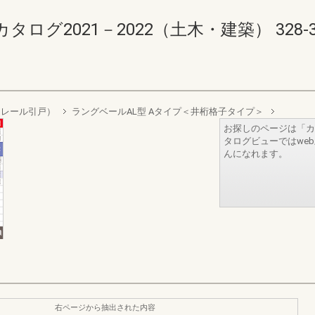
2021－2022（土木・建築） 328-329(
ンレール引戸）
ラングベールAL型 Aタイプ＜井桁格子タイプ＞
お探しのページは「カ
タログビューではwe
んになれます。
右ページから抽出された内容