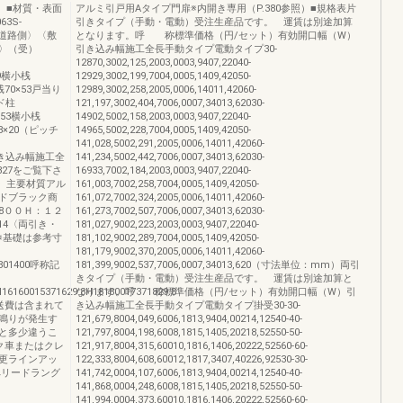
ク）■材質・表面
アルミ引戸用Aタイプ門扉※内開き専用（P.380参照）■規格表片
3S-
引きタイプ（手動・電動）受注生産品です。 運賃は別途加算
図〈道路側〉〈敷
となります。呼 称標準価格（円/セット）有効開口幅（W）
〉（受）
引き込み幅施工全長手動タイプ電動タイプ30-
12870,3002,125,2003,0003,9407,22040-
×59横小桟
12929,3002,199,7004,0005,1409,42050-
桟70×53戸当り
12989,3002,258,2005,0006,14011,42060-
イド柱
121,197,3002,404,7006,0007,34013,62030-
0×53横小桟
14902,5002,158,2003,0003,9407,22040-
28×20（ピッチ
14965,5002,228,7004,0005,1409,42050-
141,028,5002,291,2005,0006,14011,42060-
全長引き込み幅施工全
141,234,5002,442,7006,0007,34013,62030-
27をご覧下さ
16933,7002,184,2003,0003,9407,22040-
〉主要材質アル
161,003,7002,258,7004,0005,1409,42050-
ドブラック商
161,072,7002,324,2005,0006,14011,42060-
１8００Ｈ：１２
161,273,7002,507,7006,0007,34013,62030-
14〈両引き・
181,027,9002,223,2003,0003,9407,22040-
戸※基礎は参考寸
181,102,9002,289,7004,0005,1409,42050-
181,179,9002,370,2005,0006,14011,42060-
9801400呼称記
181,399,9002,537,7006,0007,34013,620（寸法単位：mm）両引
きタイプ（手動・電動）受注生産品です。 運賃は別途加算と
16160015371629.8H18180017371829.8
なります。呼 称標準価格（円/セット）有効開口幅（W）引
送費は含まれて
き込み幅施工全長手動タイプ電動タイプ掛受30-30-
鳴りが発生す
121,679,8004,049,6006,1813,9404,00214,12540-40-
と多少違うこ
121,797,8004,198,6008,1815,1405,20218,52550-50-
ク車またはクレ
121,917,8004,315,60010,1816,1406,20222,52560-60-
更ラインアッ
122,333,8004,608,60012,1817,3407,40226,92530-30-
ペリードラング
141,742,0004,107,6006,1813,9404,00214,12540-40-
141,868,0004,248,6008,1815,1405,20218,52550-50-
141,994,0004,373,60010,1816,1406,20222,52560-60-