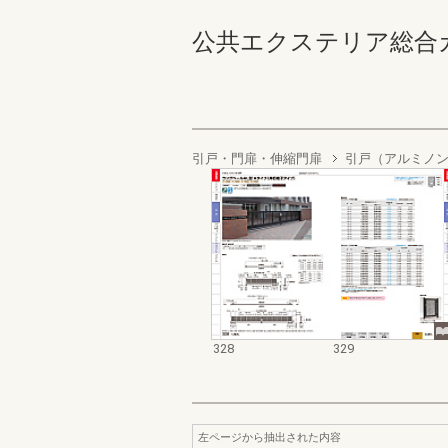
公共エクステリア総合カタログ
引戸・門扉・伸縮門扉
引戸（アルミノ
328
329
左ページから抽出された内容