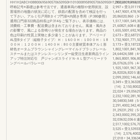
HH1H2ABCH08800695690570650950H101000895890570650950H121200109510905
1,384,2001,414,
呼称記号※基礎は参考寸法です。通過車両の種類や使用状況、設
2,997＋受3,0111
置場所の地盤の状況に応じて、鉄筋の配置を含めて検証を行っ
1,447,9001,478,
て下さい。アルミ引戸用Bタイプ門扉※内開き専用（P.380参照）
20,86020,860
通用口門扉322商品特長はP.314をご覧下さい。表示価格には、
1,517,1001,549,
消費税・工事費・配送費は含まれておりません。風速・風向き
21,60821,608
の影響で、風による音鳴りが発生する場合があります。商品の
1,655,5001,692,
色は印刷の性質上実物と多少違うことがあります。アペリード
2,673＋受2,6872
AL型Bタイプ〈縦格子タイプ〉Ｈ：１6００Ｈ：１0００Ｈ：１8
1,732,9001,771,
００Ｈ：１２００Ｈ：１4００Ｈ：8００主要材質本体アルミ形
3,173＋受3,1872
材色オータムブラウンシャイングレーマイルドブラックレール
1,802,1001,841,
スチールまたはステンレス―シリンダー錠受注生産新商品ライン
24,64424,588
アップ特注対応引 戸ジャンボスライドＮ-ＡＬ型アペリードラ
1,865,8001,906,
ングベールパラレーロ
26,07626,076
1,925,1001,967,
26,82026,820
2,099,2002,146,
3,349＋受3,3632
｛14｝2,150,8002,
22,024〃29,056
2,232,1002,281,
30,54830,548
2,291,4002,342,
31,29231,292
2,343,0002,395,
32,03632,036
2,517,1002,576,
3,525＋受3,5393
｛14｝2,576,4002,
27,018〃34,336