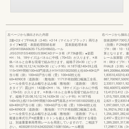
左ページから抽出された内容
右ページから抽出
2連×2タイプFHALB（2-40）×2-14（マイルドブラック）両引き
技術資料P.730
タイプ■材質・表面処理部材名材 質表面処理本体
（別冊）P.296
JISH4100A6063S-T5JISH8602レール
プH：08・10・
JISG3101SS400SUS304CADデータ有（P.736参照）●姿図
算となります。
※H：16、18サイズはパネルに中桟（70×53）が入ります。※本
レール加算額（円
体パネルと台車を現場で組み付けます。縦格子25×30（ピッチ
H：08タイプH：
95）H:08,10,12,14,1630×30（ピッチ95）H:18下桟140×59上桟
FHALB（2-30）
115×59中間框100×60門扉高さH1H105100250控え柱60×40H2戸
849,200866,800
当り框（掛）100×60戸当り框（受）100×60控え柱
1,83510,43210
60×4090CB〈道路側〉〈敷地側〉117131有効開口幅施工全長、
887,700907,500
レール全長引き込み幅引き込み幅〈敷地側〉〈道路側〉〈両引
2,33511,93011
きタイプ〉図はH：142連×2※H：16、18サイズはパネルに中桟
950,400972,4009
（70×53）が入ります。※本体パネルと台車を現場で組み付けま
13,41213,412
す。縦格子25:08,10,12,14,1630×30（ピッチ95）H:18下桟
1,015,7001,038,
140×59上桟115×59中間框100×60門扉高さH1H105100250控え柱
2,821＋受2,8351
60×40H2戸当り框（掛）100×60戸当り框（受）100×60控え柱
1,097,0001,121,
60×4090CB〈道路側〉〈敷地側〉117131有効開口幅施工全長、
16,39216,392
レール全長引き込み幅引き込み幅〈敷地側〉〈道路側〉アルミ
1,256,2001,282,
複連台車式引戸※総重量１０トンを超える車両が通行する場合
2,497＋受2,5111
は、別途重量車両専用レールを用意していますので、ご相談下
1,289,2001,317,
さい。4030281510163420250C150B150Aレール断面
17,29817,136