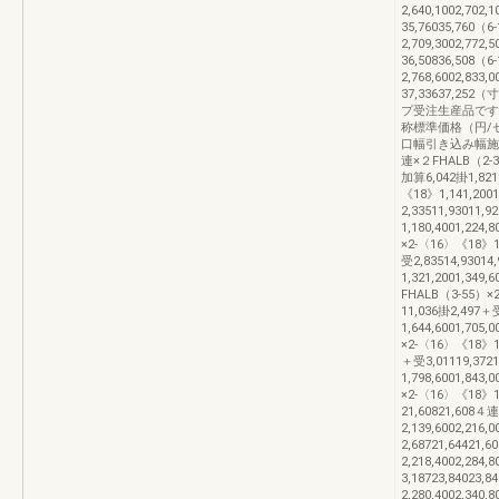
2,640,1002,702,
35,76035,760
2,709,3002,772,
36,50836,508
2,768,6002,833,
37,33637,2
プ受注生産品で
称標準価格（円/
口幅引き込み幅施
連×２FHALB（2-30
加算6,042掛1,821
《18》1,141,200
2,33511,93011
1,180,4001,224
×2-〈16〉《18》1,
受2,83514,9301
1,321,2001,349
FHALB（3-55）×2
11,036掛2,497＋
1,644,6001,705
×2-〈16〉《18》1,7
＋受3,01119,372
1,798,6001,843
×2-〈16〉《18》1,
21,60821,608
2,139,6002,216
2,68721,64421
2,218,4002,284
3,18723,84023
2,280,4002,340