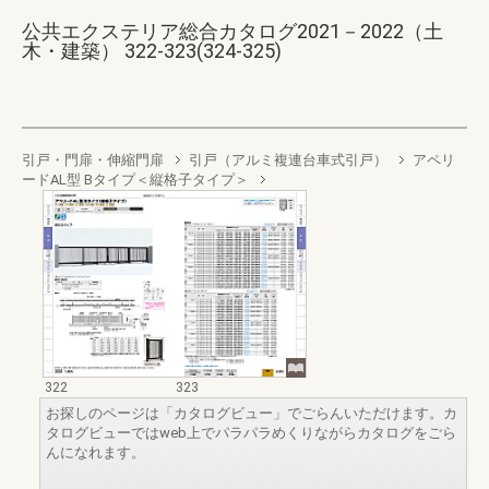
公共エクステリア総合カタログ2021－2022（土
木・建築） 322-323(324-325)
引戸・門扉・伸縮門扉
引戸（アルミ複連台車式引戸）
アペリ
ードAL型 Bタイプ＜縦格子タイプ＞
322
323
お探しのページは「カタログビュー」でごらんいただけます。カ
タログビューではweb上でパラパラめくりながらカタログをごら
んになれます。