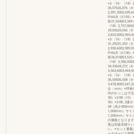
×2-〈16〉《18》2,
26,07626,076（
2,391,2002,439
FHALB（5-105）×
算21,024掛3,349
《18》2,757,8002
29,05629,056（
2,833,0002,903
×2-〈16〉《18》2,
31,29231,292（
2,930,6002,989
FHALB（6-130）×
算26,018掛3,525
《18》3,306,0003
34,33634,272（
3,363,6003,444
×2-〈16〉《18》3,
36,50836,508（
3,478,8003,547
位：mm）※呼称
内のかっこは寸法
30）×2-08（1
30）×2-08…2連
08（高さ800mm
1,000mm）サイ
1,200mm）サ
の価格となります
更は別途見積りい
い。※セット重量
ータサービス標準図