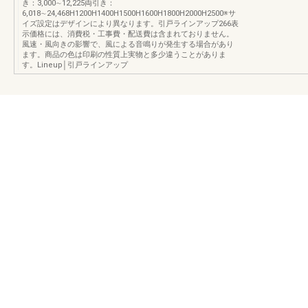
き：3,000∼12,225両引き：
6,018∼24,468H1200H1400H1500H1600H1800H2000H2500※サ
イズ設定はデザインにより異なります。引戸ラインアップ266表
示価格には、消費税・工事費・配送費は含まれておりません。
風速・風向きの影響で、風による音鳴りが発生する場合があり
ます。商品の色は印刷の性質上実物と多少違うことがありま
す。Lineup│引戸ラインアップ