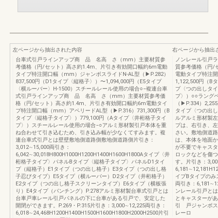
左ページから抽出された内容
右ページから抽出
台車式引戸ラインアップ商 品 名高 さ（mm）主要材質参
ノンレール引戸ラ
考価格（円/セット）高さ約1.4m、片引き有効開口幅約6m電動
質参考価格（円/
タイプ特注開口幅（mm）ジャンボスライドN-AL型（▶P.282）
電動タイプ特注開
837,500円（D1タイプ〈縦格子〉）〜1,094,000円（E5タイプ
1,122,500円
〈横ルーバー〉H-1500）スチールレール使用の場合○−複連台車
プ〈つの出しタイプ
式引戸ラインアップ商 品 名高 さ（mm）主要材質参考価
プ〉）○○ラング
格（円/セット）高さ約1.4m、片引き有効開口幅約6m電動タイ
（▶P.334）2,
プ特注開口幅（mm）アペリードAL型（▶P.316）731,300円（B
タイプ〈つの出し
タイプ〈縦格子タイプ〉）779,100円（Aタイプ〈井桁格子タイ
ルアルミ形材製左
プ〉）スチールレール使用の場合−○アルミ形材製引戸本体を重
プは、右引き、左
ね合わせて引き込むため、引き込み幅が少なくてすみます。複
さい。敷地側道路
連台車式引戸とは壁壁敷地側道路側敷地側道路側片引き：
は、本体を地面か
3,012∼15,000両引き：
が不要でキャスタ
6,042∼30,018H800H1000H1200H1400H1600H1800Aタイプ〈井
ロックなどを傷つ
桁格子タイプ〉パネルBタイプ〈縦格子タイプ〉パネルD1タイ
す。片引き：3,00
プ（縦格子）E1タイプ（つの出し格子）E3タイプ（つの出し格
6,181∼12,181
子忍びタイプ）E5タイプ（横ルーバー）D2タイプ（井桁格子）
イプBタイプのみステン
E2タイプ（つの出し格子スクリーンタイプ）E6タイプ（横板張
両引き：6,181∼12,
り）E4タイプ（パンチング）P.278アルミ形材製台車式引戸とは
ンレール引戸とは
台車戸車レール引戸パネルの下に台車がある引戸で、安定した
とキャスターがあ
開閉ができます。P.269・P.315片引き：3,000∼12,225両引き：
引 戸ジャンボス
6,018∼24,468H1200H1400H1500H1600H1800H2000H2500片引
レーロ